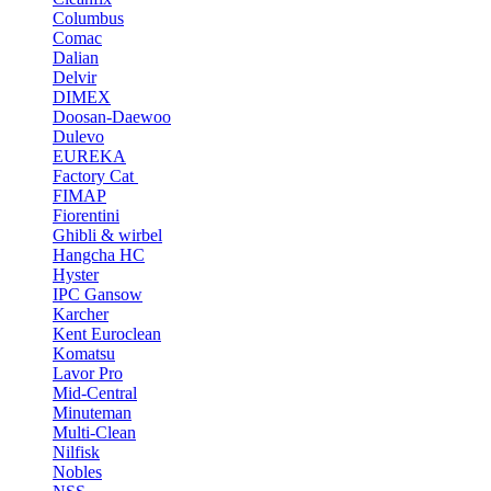
Columbus
Comac
Dalian
Delvir
DIMEX
Doosan-Daewoo
Dulevo
EUREKA
Factory Cat
FIMAP
Fiorentini
Ghibli & wirbel
Hangcha HC
Hyster
IPC Gansow
Karcher
Kent Euroclean
Komatsu
Lavor Pro
Mid-Central
Minuteman
Multi-Clean
Nilfisk
Nobles