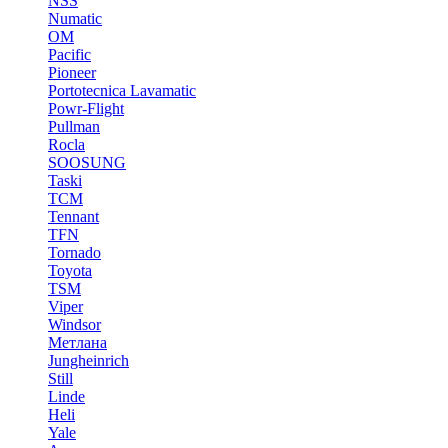
NSS
Numatic
OM
Pacific
Pioneer
Portotecnica Lavamatic
Powr-Flight
Pullman
Rocla
SOOSUNG
Taski
TCM
Tennant
TFN
Tornado
Toyota
TSM
Viper
Windsor
Метлана
Jungheinrich
Still
Linde
Heli
Yale