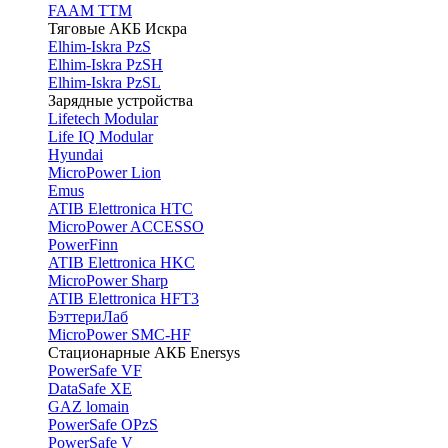
FAAM TTM
Тяговые АКБ Искра
Elhim-Iskra PzS
Elhim-Iskra PzSH
Elhim-Iskra PzSL
Зарядные устройства
Lifetech Modular
Life IQ Modular
Hyundai
MicroPower Lion
Emus
ATIB Elettronica HTC
MicroPower ACCESSO
PowerFinn
ATIB Elettronica HKC
MicroPower Sharp
ATIB Elettronica HFT3
БэттериЛаб
MicroPower SMC-HF
Стационарные АКБ Enersys
PowerSafe VF
DataSafe XE
GAZ lomain
PowerSafe OPzS
PowerSafe V