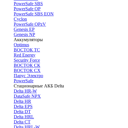
PоwerSafe SBS
PowerSafe OP
PоwerSafe SBS EON
Cyclon
PowerSafe OPzV
Genesis EP
Genesis NP
Аккумуляторы
Optimus
ВОСТОК ТС
Red Energy
Security Force
ВОСТОК СК
ВОСТОК СХ
Парус Электро
PowerSafe
Стационарные АКБ Delta
Delta HR-W
DataSafe NPX
Delta HR
Delta EPS
Delta DT
Delta HRL
Delta CT
Delta HRL-W