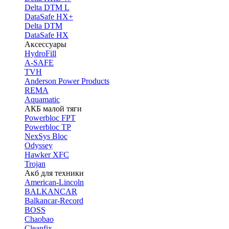
Delta DTM L
DataSafe HX+
Delta DTM
DataSafe HX
Аксессуары
HydroFill
A-SAFE
TVH
Anderson Power Products
REMA
Aquamatic
АКБ малой тяги
Powerbloc FPT
Powerbloc TP
NexSys Bloc
Odyssey
Hawker XFC
Trojan
Акб для техники
American-Lincoln
BALKANCAR
Balkancar-Record
BOSS
Chaobao
Cleanfix