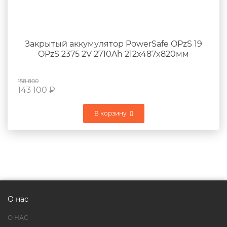
Закрытый аккумулятор PowerSafe OPzS 19
OPzS 2375 2V 2710Ah 212x487x820мм
158 800
143 100
₽
В корзину
О нас
О НАС