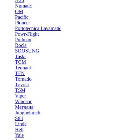
NSS
Numatic
OM
Pacific
Pioneer
Portotecnica Lavamatic
Powr-Flight
Pullman
Rocla
SOOSUNG
Taski
TCM
Tennant
TFN
Tornado
Toyota
TSM
Viper
Windsor
Метлана
Jungheinrich
Still
Linde
Heli
Yale