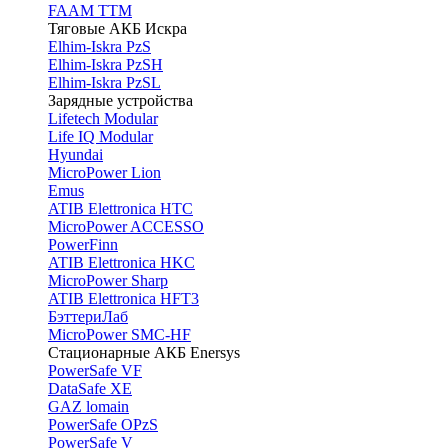
FAAM TTM
Тяговые АКБ Искра
Elhim-Iskra PzS
Elhim-Iskra PzSH
Elhim-Iskra PzSL
Зарядные устройства
Lifetech Modular
Life IQ Modular
Hyundai
MicroPower Lion
Emus
ATIB Elettronica HTC
MicroPower ACCESSO
PowerFinn
ATIB Elettronica HKC
MicroPower Sharp
ATIB Elettronica HFT3
БэттериЛаб
MicroPower SMC-HF
Стационарные АКБ Enersys
PowerSafe VF
DataSafe XE
GAZ lomain
PowerSafe OPzS
PowerSafe V