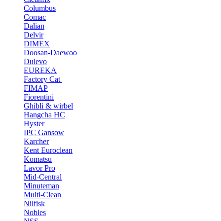
Columbus
Comac
Dalian
Delvir
DIMEX
Doosan-Daewoo
Dulevo
EUREKA
Factory Cat
FIMAP
Fiorentini
Ghibli & wirbel
Hangcha HC
Hyster
IPC Gansow
Karcher
Kent Euroclean
Komatsu
Lavor Pro
Mid-Central
Minuteman
Multi-Clean
Nilfisk
Nobles