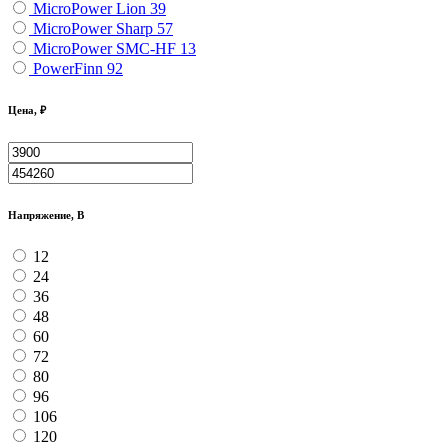
MicroPower Lion
39
MicroPower Sharp
57
MicroPower SMC-HF
13
PowerFinn
92
Цена, ₽
Напряжение, В
12
24
36
48
60
72
80
96
106
120