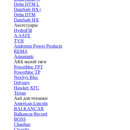
Delta DTM L
DataSafe HX+
Delta DTM
DataSafe HX
Аксессуары
HydroFill
A-SAFE
TVH
Anderson Power Products
REMA
Aquamatic
АКБ малой тяги
Powerbloc FPT
Powerbloc TP
NexSys Bloc
Odyssey
Hawker XFC
Trojan
Акб для техники
American-Lincoln
BALKANCAR
Balkancar-Record
BOSS
Chaobao
Cleanfix