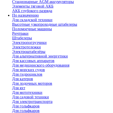
Стационарные AGM аккумуляторы
Элементы тяговой АКБ
АКБ глубокого разряда
По назначению
Для складской техники
Высотные узкопроходные штабелеры
Поломоечные машины
Ричтраки
Штабелеры
Электропогрузчики
Электротележки
Электроштабелёры
Для альтернативной энергетики
Для кассовых аппаратов
Для медицинского оборудования
Для морских судов
Для гидроциклов
Для катеров
Для лодочных моторов
Для яхт
Для мототехники
Для садовой техники
Для электротранспорта
Для гольфкаров
Для гольфкаров