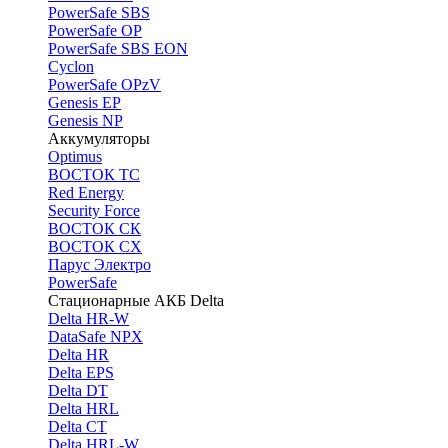
PоwerSafe SBS
PowerSafe OP
PоwerSafe SBS EON
Cyclon
PowerSafe OPzV
Genesis EP
Genesis NP
Аккумуляторы
Optimus
ВОСТОК ТС
Red Energy
Security Force
ВОСТОК СК
ВОСТОК СХ
Парус Электро
PowerSafe
Стационарные АКБ Delta
Delta HR-W
DataSafe NPX
Delta HR
Delta EPS
Delta DT
Delta HRL
Delta CT
Delta HRL-W