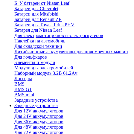
Б_У батареи от Nissan Leaf
Батареи для Chevrolet
Батареи для Mitsibishi
Батареи для Renault ZE
Батареи для Toyata Prius PHV
Батарея для Nissan Leaf
Для электромотоциклов и электроскутеров
Наклейка на автомобиль
Для складской техники
Литий-ионные аккумуляторы для поломоечных машин
Для гольфкаров
Элементы и модули
Модули для электромобилей
Наборный модуль 3,2В 61,2Ач
Логгеры
BMS
BMS G1
BMS mini
Зарядные устройства
Зарядные устройства
Для 12V аккумуляторов
Для 24V аккумуляторов
Для 36V аккумуляторов
Для 48V аккумуляторов
Для 72V аккумуляторов