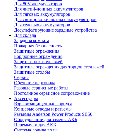
Для 80V аккумуляторов
Для литий-ионных аккумуляторов
Для тяговых аккумуляторов
Для свинцово-кислотных аккумуляторов
Для гелевых аккумуляторов
Десульфатирующие зарядные устройства
Для склада
Зарядная комната
Пожарная безопасность
Защитные ограждения
Бордюрные ограждения
Защита стоек стеллажей
Защитные ограждения для торцов стеллажей
Защитные столбы
Сервис
Обучение персонала
Разовые сервисные работы
Постоянное сервисное сопровожение
Аксессуары
Взрывозащищенные корпуса
Концевые отводы и разъемы
Разъемы Anderson Power Products SB50
Оборудование для замены АКБ
Перемычки для АКБ
Система долива воды