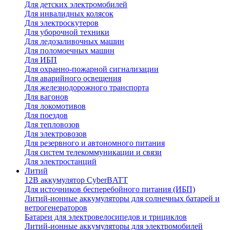
Для детских электромобилей
Для инвалидных колясок
Для электроскутеров
Для уборочной техники
Для ледозаливочных машин
Для поломоечных машин
Для ИБП
Для охранно-пожарной сигнализации
Для аварийного освещения
Для железнодорожного транспорта
Для вагонов
Для локомотивов
Для поездов
Для тепловозов
Для электровозов
Для резервного и автономного питания
Для систем телекоммуникации и связи
Для электростанций
Литий
12В аккумулятор CyberBATT
Для источников бесперебойного питания (ИБП)
Литий-ионные аккумуляторы для солнечных батарей и
ветрогенераторов
Батареи для электровелосипедов и трициклов
Литий-ионные аккумуляторы для электромобилей