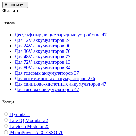
В корзину
Фильтр
Разделы
Десульфатирующие зарядные устройства
47
Для 12V аккумуляторов
24
Для 24V аккумуляторов
90
Для 36V аккумуляторов
70
Для 48V аккумуляторов
73
Для 72V аккумуляторов
13
Для 80V аккумуляторов
34
Для гелевых аккумуляторов
37
Для литий-ионных аккумуляторов
276
Для свинцово-кислотных аккумуляторов
47
Для тяговых аккумуляторов
47
Бренды
Hyundai
1
Life IQ Modular
22
Lifetech Modular
25
MicroPower ACCESSO
76