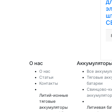
д
э
ш
C
О нас
Аккумуляторы
О нас
Все аккуму
Статьи
Тяговые акк
Контакты
батареи
Свинцово-к
Литий-ионные
аккумулято
тяговые
аккумуляторы
Литиевая ба