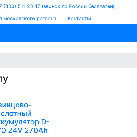
 (800) 511-23-17
(звонок по России бесплатен)
я московского региона)
Контакты
 назначению
Литий
Зарядные устройства
Для
пу
винцово-
ислотный
ккумулятор D-
70 24V 270Ah