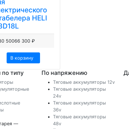
ля
лектрического
табелера HELI
BD18L
80 500
66 300
₽
В корзину
 по типу
По напряжению
Д
ляторы
Тяговые аккумуляторы 12v
умуляторные
Тяговые аккумуляторы
24v
ислотные
Тяговые аккумуляторы
ры
36v
Тяговые аккумуляторы
тарея —
48v