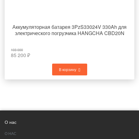
Аккумуляторная батарея 3PzS33024V 330Ah для
электрического погрузчика HANGCHA CBD20N
103 000
85 200
₽
В корзину
О нас
О НАС