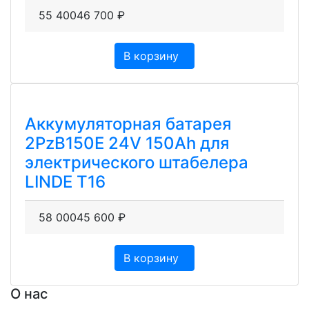
55 400
46 700
₽
В корзину
Аккумуляторная батарея
2PzB150E 24V 150Ah для
электрического штабелера
LINDE T16
58 000
45 600
₽
В корзину
О нас