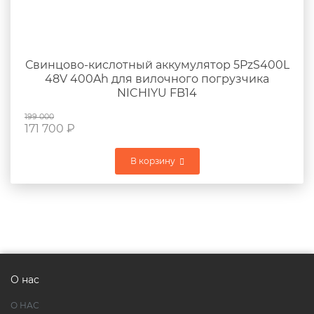
Свинцово-кислотный аккумулятор 5PzS400L
48V 400Ah для вилочного погрузчика
NICHIYU FB14
199 000
171 700
₽
В корзину
О нас
О НАС