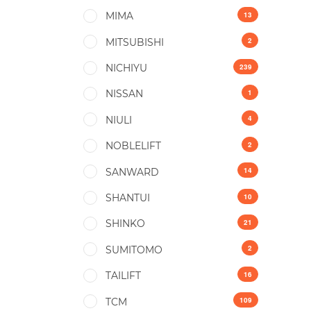
13
MIMA
2
MITSUBISHI
239
NICHIYU
1
NISSAN
4
NIULI
2
NOBLELIFT
14
SANWARD
10
SHANTUI
21
SHINKO
2
SUMITOMO
16
TAILIFT
109
TCM