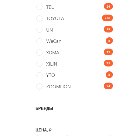
24
TEU
276
TOYOTA
29
UN
5
WeCan
11
XGMA
71
XILIN
5
YTO
24
ZOOMLION
БРЕНДЫ
ЦЕНА, ₽