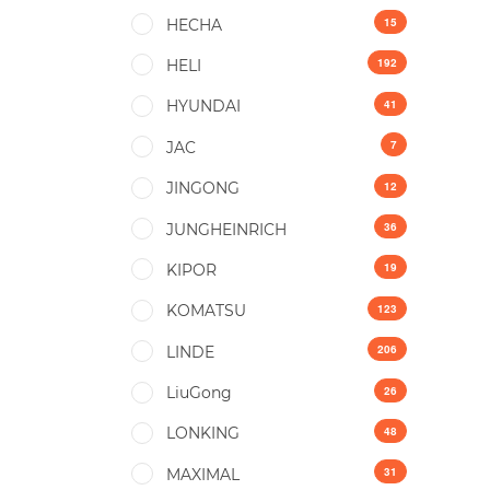
15
HECHA
192
HELI
41
HYUNDAI
7
JAC
12
JINGONG
36
JUNGHEINRICH
19
KIPOR
123
KOMATSU
206
LINDE
26
LiuGong
48
LONKING
31
MAXIMAL