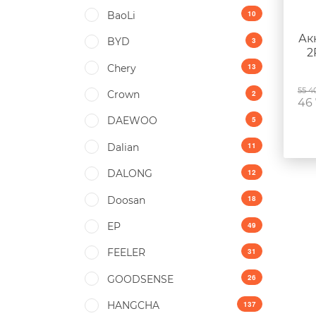
10
BaoLi
Ак
3
BYD
2
13
Chery
в
55 4
2
Crown
46
5
DAEWOO
11
Dalian
12
DALONG
18
Doosan
49
EP
31
FEELER
26
GOODSENSE
137
HANGCHA