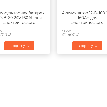
кумуляторная батарея
Аккумулятор 12-D-160 
PzB160 24V 160Ah для
160Ah для
электрического
электрического
илочного погрузчика
штабелера EP ES10-1
00
46 200
LINDE T18
 700
₽
42 400
₽
В корзину
В корзину