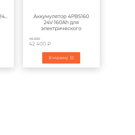
24V
Аккумулятор 4PBS160
24V 160Ah для
электрического
0WA
штабелера EP ES12-RS
46 200
42 400
₽
В корзину