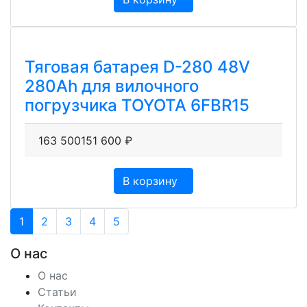
Тяговая батарея D-280 48V
280Ah для вилочного
погрузчика TOYOTA 6FBR15
163 500
151 600
₽
В корзину
1
2
3
4
5
О нас
О нас
Статьи