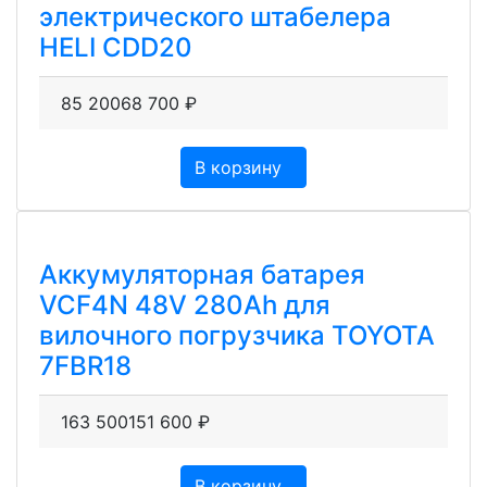
электрического штабелера
HELI CDD20
85 200
68 700
₽
В корзину
Аккумуляторная батарея
VCF4N 48V 280Ah для
вилочного погрузчика TOYOTA
7FBR18
163 500
151 600
₽
В корзину