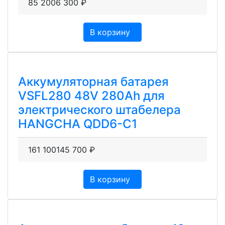
85 200
6 300
₽
В корзину
Аккумуляторная батарея
VSFL280 48V 280Ah для
электрического штабелера
HANGCHA QDD6-C1
161 100
145 700
₽
В корзину