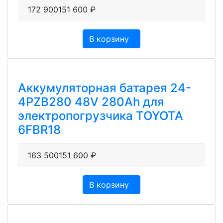
172 900
151 600
₽
В корзину
Аккумуляторная батарея 24-
4PZB280 48V 280Ah для
электропогрузчика TOYOTA
6FBR18
163 500
151 600
₽
В корзину