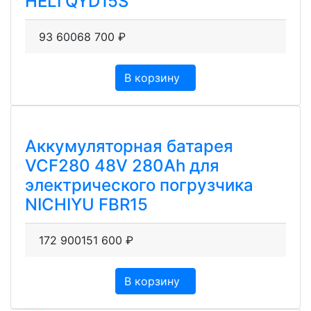
HELI QYD15S
93 600
68 700
₽
В корзину
Аккумуляторная батарея
VCF280 48V 280Ah для
электрического погрузчика
NICHIYU FBR15
172 900
151 600
₽
В корзину