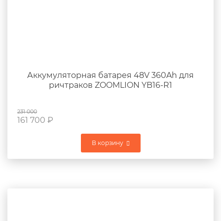
Аккумуляторная батарея 48V 360Ah для
ричтраков ZOOMLION YB16-R1
231 000
161 700
₽
В корзину