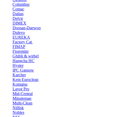
Columbus
Comac
Dalian
Delvir
DIMEX
Doosan-Daewoo
Dulevo
EUREKA
Factory Cat
FIMAP
Fiorentini
Ghibli & wirbel
Hangcha HC
Hyster
IPC Gansow
Karcher
Kent Euroclean
Komatsu
Lavor Pro
Mid-Central
Minuteman
Multi-Clean
Nilfisk
Nobles