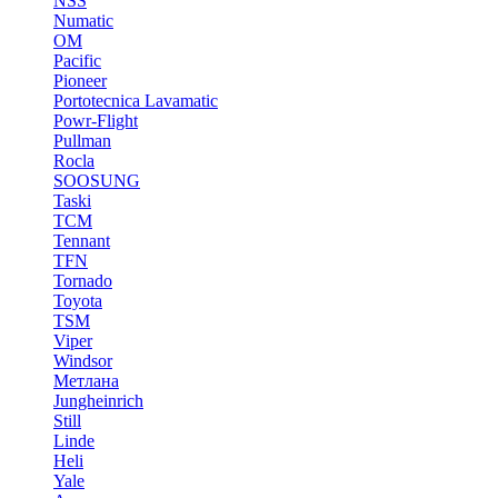
NSS
Numatic
OM
Pacific
Pioneer
Portotecnica Lavamatic
Powr-Flight
Pullman
Rocla
SOOSUNG
Taski
TCM
Tennant
TFN
Tornado
Toyota
TSM
Viper
Windsor
Метлана
Jungheinrich
Still
Linde
Heli
Yale