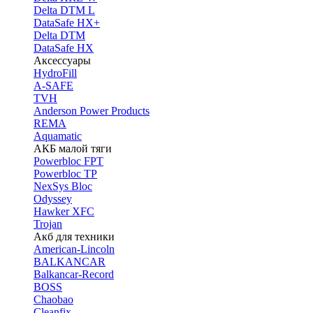
Delta DTM L
DataSafe HX+
Delta DTM
DataSafe HX
Аксессуары
HydroFill
A-SAFE
TVH
Anderson Power Products
REMA
Aquamatic
АКБ малой тяги
Powerbloc FPT
Powerbloc TP
NexSys Bloc
Odyssey
Hawker XFC
Trojan
Акб для техники
American-Lincoln
BALKANCAR
Balkancar-Record
BOSS
Chaobao
Cleanfix