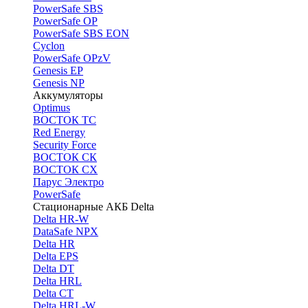
PоwerSafe SBS
PowerSafe OP
PоwerSafe SBS EON
Cyclon
PowerSafe OPzV
Genesis EP
Genesis NP
Аккумуляторы
Optimus
ВОСТОК ТС
Red Energy
Security Force
ВОСТОК СК
ВОСТОК СХ
Парус Электро
PowerSafe
Стационарные АКБ Delta
Delta HR-W
DataSafe NPX
Delta HR
Delta EPS
Delta DT
Delta HRL
Delta CT
Delta HRL-W