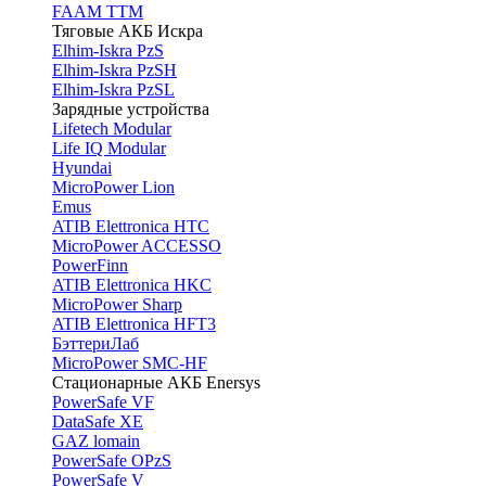
FAAM TTM
Тяговые АКБ Искра
Elhim-Iskra PzS
Elhim-Iskra PzSH
Elhim-Iskra PzSL
Зарядные устройства
Lifetech Modular
Life IQ Modular
Hyundai
MicroPower Lion
Emus
ATIB Elettronica HTC
MicroPower ACCESSO
PowerFinn
ATIB Elettronica HKC
MicroPower Sharp
ATIB Elettronica HFT3
БэттериЛаб
MicroPower SMC-HF
Стационарные АКБ Enersys
PowerSafe VF
DataSafe XE
GAZ lomain
PowerSafe OPzS
PowerSafe V