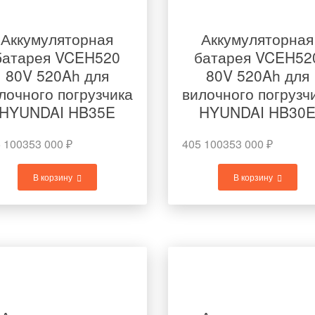
Аккумуляторная
Аккумуляторная
батарея VCEH520
батарея VCEH52
80V 520Ah для
80V 520Ah для
лочного погрузчика
вилочного погрузч
HYUNDAI HB35E
HYUNDAI HB30
 100
353 000
₽
405 100
353 000
₽
В корзину
В корзину