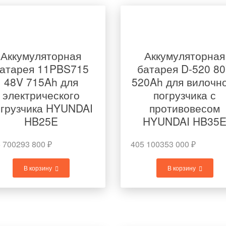
Аккумуляторная
Аккумуляторная
атарея 11PBS715
батарея D-520 8
48V 715Ah для
520Ah для вилочн
электрического
погрузчика с
огрузчика HYUNDAI
противовесом
HB25E
HYUNDAI HB35
 700
293 800
₽
405 100
353 000
₽
В корзину
В корзину