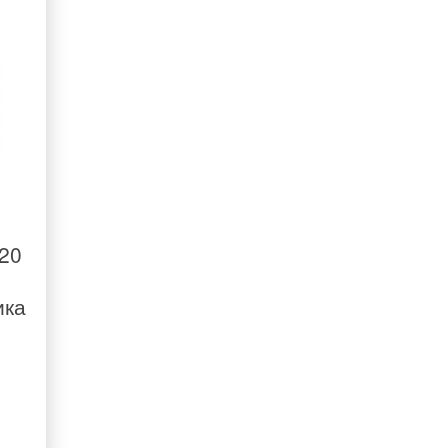
20
ика
E