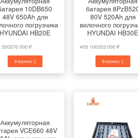
Аккумуляторная
Аккумуляторная
батарея 10DB650
батарея 8PzB52
48V 650Ah для
80V 520Ah для
лочного погрузчика
вилочного погрузч
HYUNDAI HB20E
HYUNDAI HB30
 300
270 000
₽
405 100
353 000
₽
В корзину
В корзину
Аккумуляторная
атарея VCE660 48V