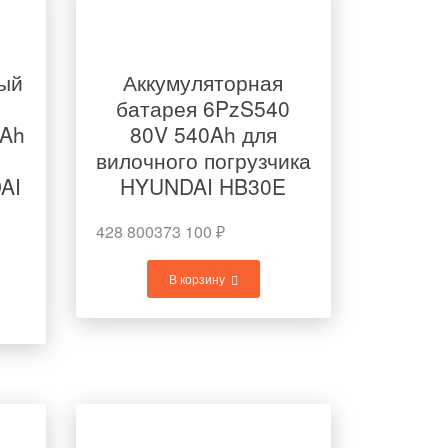
ый
Аккумуляторная
батарея 6PzS540
0Ah
80V 540Ah для
вилочного погрузчика
AI
HYUNDAI HB30E
428 800
373 100
₽
В корзину