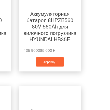
Аккумуляторная
0
батарея 8HPZB560
80V 560Ah для
ика
вилочного погрузчика
E
HYUNDAI HB35E
435 900
385 000
₽
В корзину