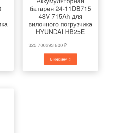
Аккумуляторная
0
батарея 24-11DB715
48V 715Ah для
ика
вилочного погрузчика
E
HYUNDAI HB25E
325 700
293 800
₽
В корзину