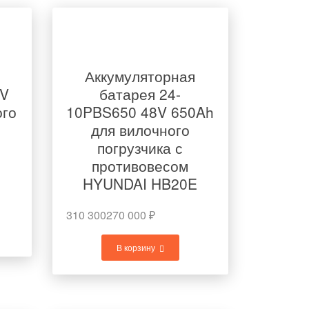
Аккумуляторная
0V
батарея 24-
ого
10PBS650 48V 650Ah
для вилочного
погрузчика с
E
противовесом
HYUNDAI HB20E
310 300
270 000
₽
В корзину