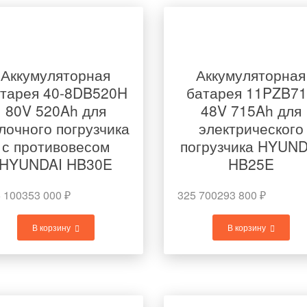
Аккумуляторная
Аккумуляторная
тарея 40-8DB520H
батарея 11PZB7
80V 520Ah для
48V 715Ah для
лочного погрузчика
электрического
с противовесом
погрузчика HYUND
HYUNDAI HB30E
HB25E
 100
353 000
₽
325 700
293 800
₽
В корзину
В корзину