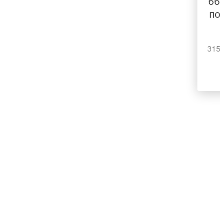
66
п
315