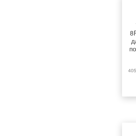
8
д
п
405