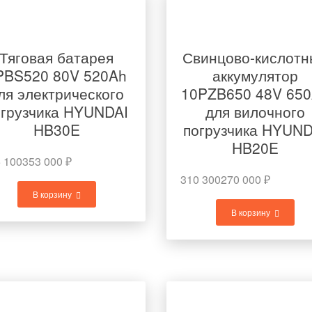
Тяговая батарея
Свинцово-кислотн
PBS520 80V 520Ah
аккумулятор
ля электрического
10PZB650 48V 65
огрузчика HYUNDAI
для вилочного
HB30E
погрузчика HYUND
HB20E
 100
353 000
₽
310 300
270 000
₽
В корзину
В корзину