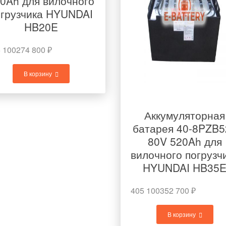
0Ah для вилочного
огрузчика HYUNDAI
HB20E
 100
274 800
₽
В корзину
Аккумуляторная
батарея 40-8PZB5
80V 520Ah для
вилочного погрузч
HYUNDAI HB35
405 100
352 700
₽
В корзину