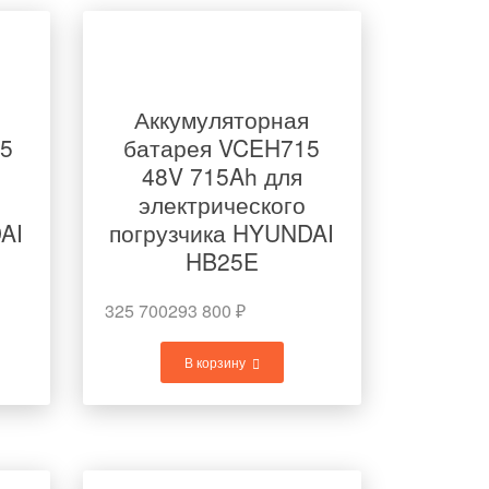
Аккумуляторная
15
батарея VCEH715
48V 715Ah для
электрического
AI
погрузчика HYUNDAI
HB25E
325 700
293 800
₽
В корзину