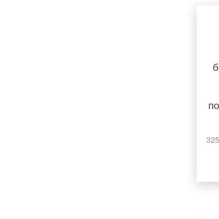
б
п
325