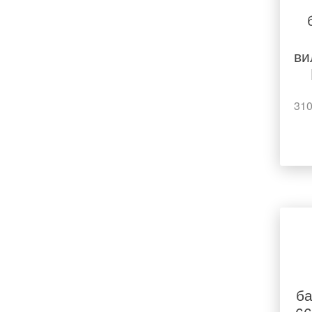
ви
310
б