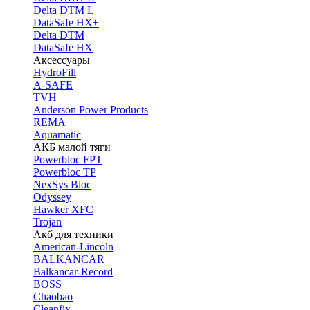
Delta DTM L
DataSafe HX+
Delta DTM
DataSafe HX
Аксессуары
HydroFill
A-SAFE
TVH
Anderson Power Products
REMA
Aquamatic
АКБ малой тяги
Powerbloc FPT
Powerbloc TP
NexSys Bloc
Odyssey
Hawker XFC
Trojan
Акб для техники
American-Lincoln
BALKANCAR
Balkancar-Record
BOSS
Chaobao
Cleanfix