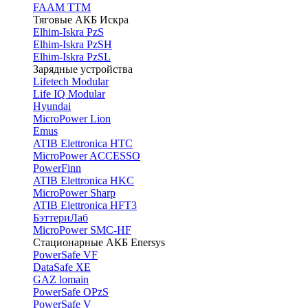
FAAM TTM
Тяговые АКБ Искра
Elhim-Iskra PzS
Elhim-Iskra PzSH
Elhim-Iskra PzSL
Зарядные устройства
Lifetech Modular
Life IQ Modular
Hyundai
MicroPower Lion
Emus
ATIB Elettronica HTC
MicroPower ACCESSO
PowerFinn
ATIB Elettronica HKC
MicroPower Sharp
ATIB Elettronica HFT3
БэттериЛаб
MicroPower SMC-HF
Стационарные АКБ Enersys
PowerSafe VF
DataSafe XE
GAZ lomain
PowerSafe OPzS
PowerSafe V