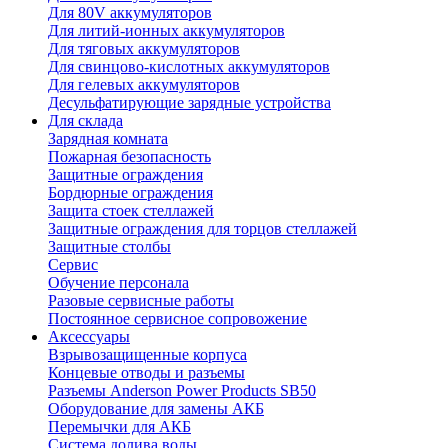
Для 80V аккумуляторов
Для литий-ионных аккумуляторов
Для тяговых аккумуляторов
Для свинцово-кислотных аккумуляторов
Для гелевых аккумуляторов
Десульфатирующие зарядные устройства
Для склада
Зарядная комната
Пожарная безопасность
Защитные ограждения
Бордюрные ограждения
Защита стоек стеллажей
Защитные ограждения для торцов стеллажей
Защитные столбы
Сервис
Обучение персонала
Разовые сервисные работы
Постоянное сервисное сопровожение
Аксессуары
Взрывозащищенные корпуса
Концевые отводы и разъемы
Разъемы Anderson Power Products SB50
Оборудование для замены АКБ
Перемычки для АКБ
Система долива воды