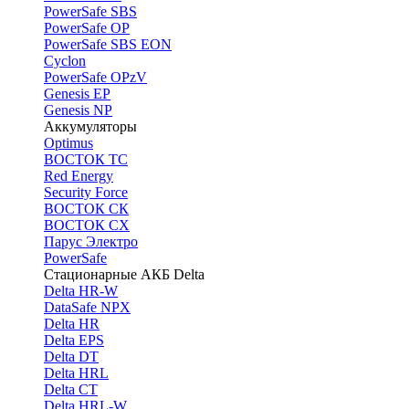
PоwerSafe SBS
PowerSafe OP
PоwerSafe SBS EON
Cyclon
PowerSafe OPzV
Genesis EP
Genesis NP
Аккумуляторы
Optimus
ВОСТОК ТС
Red Energy
Security Force
ВОСТОК СК
ВОСТОК СХ
Парус Электро
PowerSafe
Стационарные АКБ Delta
Delta HR-W
DataSafe NPX
Delta HR
Delta EPS
Delta DT
Delta HRL
Delta CT
Delta HRL-W