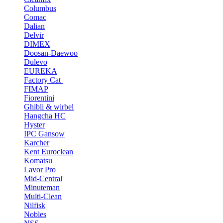
Columbus
Comac
Dalian
Delvir
DIMEX
Doosan-Daewoo
Dulevo
EUREKA
Factory Cat
FIMAP
Fiorentini
Ghibli & wirbel
Hangcha HC
Hyster
IPC Gansow
Karcher
Kent Euroclean
Komatsu
Lavor Pro
Mid-Central
Minuteman
Multi-Clean
Nilfisk
Nobles