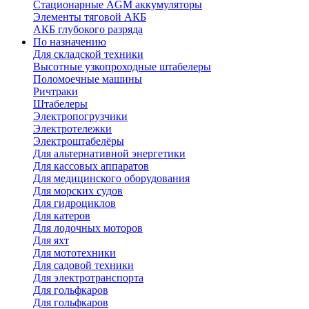
Стационарные AGM аккумуляторы
Элементы тяговой АКБ
АКБ глубокого разряда
По назначению
Для складской техники
Высотные узкопроходные штабелеры
Поломоечные машины
Ричтраки
Штабелеры
Электропогрузчики
Электротележки
Электроштабелёры
Для альтернативной энергетики
Для кассовых аппаратов
Для медицинского оборудования
Для морских судов
Для гидроциклов
Для катеров
Для лодочных моторов
Для яхт
Для мототехники
Для садовой техники
Для электротранспорта
Для гольфкаров
Для гольфкаров