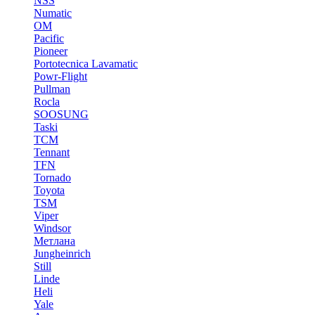
NSS
Numatic
OM
Pacific
Pioneer
Portotecnica Lavamatic
Powr-Flight
Pullman
Rocla
SOOSUNG
Taski
TCM
Tennant
TFN
Tornado
Toyota
TSM
Viper
Windsor
Метлана
Jungheinrich
Still
Linde
Heli
Yale