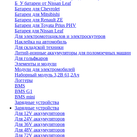
Б_У батареи от Nissan Leaf
Батареи для Chevrolet
Батареи для Mitsibishi
Батареи для Renault ZE
Батареи для Toyata Prius PHV
Батарея для Nissan Leaf
Для электромотоциклов и электроскутеров
Наклейка на автомобиль
Для складской техники
Литий-ионные аккумуляторы для поломоечных машин
Для гольфкаров
Элементы и модули
Модули для электромобилей
Наборный модуль 3,2В 61,2Ач
Логгеры
BMS
BMS G1
BMS mini
Зарядные устройства
Зарядные устройства
Для 12V аккумуляторов
Для 24V аккумуляторов
Для 36V аккумуляторов
Для 48V аккумуляторов
Для 72V аккумуляторов