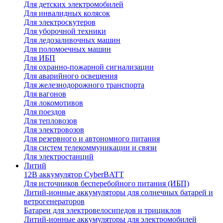
Для детских электромобилей
Для инвалидных колясок
Для электроскутеров
Для уборочной техники
Для ледозаливочных машин
Для поломоечных машин
Для ИБП
Для охранно-пожарной сигнализации
Для аварийного освещения
Для железнодорожного транспорта
Для вагонов
Для локомотивов
Для поездов
Для тепловозов
Для электровозов
Для резервного и автономного питания
Для систем телекоммуникации и связи
Для электростанций
Литий
12В аккумулятор CyberBATT
Для источников бесперебойного питания (ИБП)
Литий-ионные аккумуляторы для солнечных батарей и
ветрогенераторов
Батареи для электровелосипедов и трициклов
Литий-ионные аккумуляторы для электромобилей