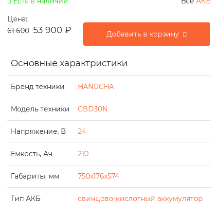
Есть в наличии
Все
АКБ
Цена:
53 900
₽
61 600
Добавить в корзину
Основные характристики
Бренд техники
HANGCHA
Модель техники
CBD30N
Напряжение, В
24
Емкость, Ач
210
Габариты, мм
750x176x574
Тип АКБ
свинцово-кислотный аккумулятор