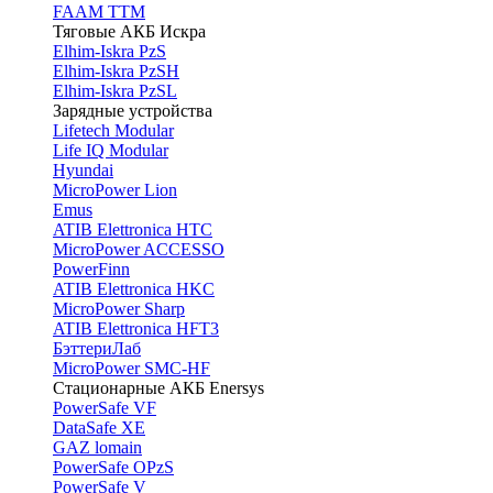
FAAM TTM
Тяговые АКБ Искра
Elhim-Iskra PzS
Elhim-Iskra PzSH
Elhim-Iskra PzSL
Зарядные устройства
Lifetech Modular
Life IQ Modular
Hyundai
MicroPower Lion
Emus
ATIB Elettronica HTC
MicroPower ACCESSO
PowerFinn
ATIB Elettronica HKC
MicroPower Sharp
ATIB Elettronica HFT3
БэттериЛаб
MicroPower SMC-HF
Стационарные АКБ Enersys
PowerSafe VF
DataSafe XE
GAZ lomain
PowerSafe OPzS
PowerSafe V