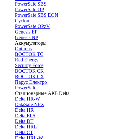
PоwerSafe SBS
PowerSafe OP
PоwerSafe SBS EON
Cyclon
PowerSafe OPzV
Genesis EP
Genesis NP
Аккумуляторы
Optimus
ВОСТОК ТС
Red Energy
Security Force
ВОСТОК СК
ВОСТОК СХ
Парус Электро
PowerSafe
Стационарные АКБ Delta
Delta HR-W
DataSafe NPX
Delta HR
Delta EPS
Delta DT
Delta HRL
Delta CT
Delta HRL-W