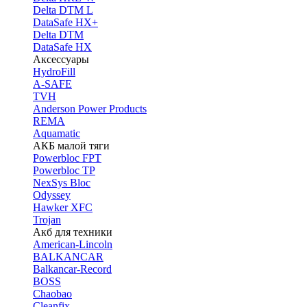
Delta DTM L
DataSafe HX+
Delta DTM
DataSafe HX
Аксессуары
HydroFill
A-SAFE
TVH
Anderson Power Products
REMA
Aquamatic
АКБ малой тяги
Powerbloc FPT
Powerbloc TP
NexSys Bloc
Odyssey
Hawker XFC
Trojan
Акб для техники
American-Lincoln
BALKANCAR
Balkancar-Record
BOSS
Chaobao
Cleanfix