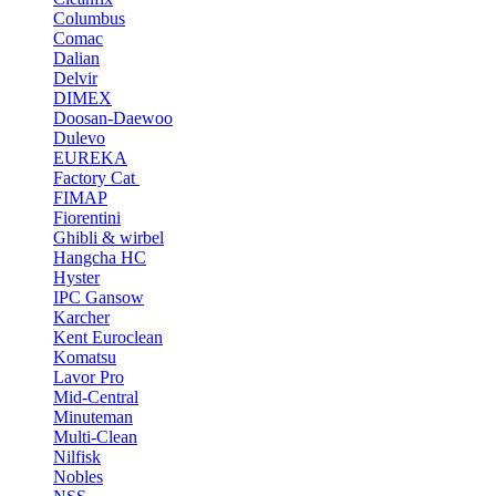
Columbus
Comac
Dalian
Delvir
DIMEX
Doosan-Daewoo
Dulevo
EUREKA
Factory Cat
FIMAP
Fiorentini
Ghibli & wirbel
Hangcha HC
Hyster
IPC Gansow
Karcher
Kent Euroclean
Komatsu
Lavor Pro
Mid-Central
Minuteman
Multi-Clean
Nilfisk
Nobles