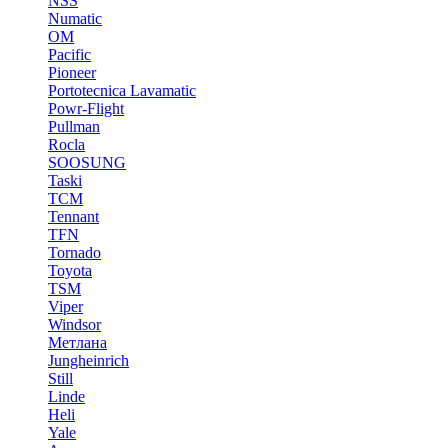
NSS
Numatic
OM
Pacific
Pioneer
Portotecnica Lavamatic
Powr-Flight
Pullman
Rocla
SOOSUNG
Taski
TCM
Tennant
TFN
Tornado
Toyota
TSM
Viper
Windsor
Метлана
Jungheinrich
Still
Linde
Heli
Yale