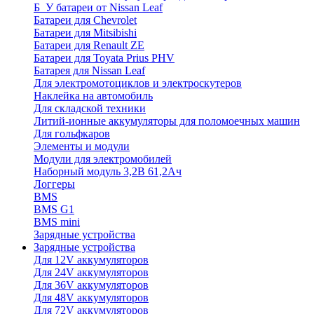
Б_У батареи от Nissan Leaf
Батареи для Chevrolet
Батареи для Mitsibishi
Батареи для Renault ZE
Батареи для Toyata Prius PHV
Батарея для Nissan Leaf
Для электромотоциклов и электроскутеров
Наклейка на автомобиль
Для складской техники
Литий-ионные аккумуляторы для поломоечных машин
Для гольфкаров
Элементы и модули
Модули для электромобилей
Наборный модуль 3,2В 61,2Ач
Логгеры
BMS
BMS G1
BMS mini
Зарядные устройства
Зарядные устройства
Для 12V аккумуляторов
Для 24V аккумуляторов
Для 36V аккумуляторов
Для 48V аккумуляторов
Для 72V аккумуляторов