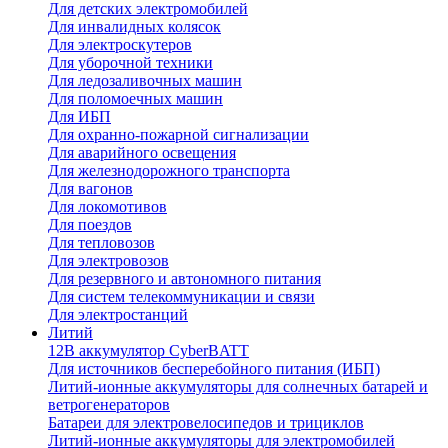
Для детских электромобилей
Для инвалидных колясок
Для электроскутеров
Для уборочной техники
Для ледозаливочных машин
Для поломоечных машин
Для ИБП
Для охранно-пожарной сигнализации
Для аварийного освещения
Для железнодорожного транспорта
Для вагонов
Для локомотивов
Для поездов
Для тепловозов
Для электровозов
Для резервного и автономного питания
Для систем телекоммуникации и связи
Для электростанций
Литий
12В аккумулятор CyberBATT
Для источников бесперебойного питания (ИБП)
Литий-ионные аккумуляторы для солнечных батарей и
ветрогенераторов
Батареи для электровелосипедов и трициклов
Литий-ионные аккумуляторы для электромобилей