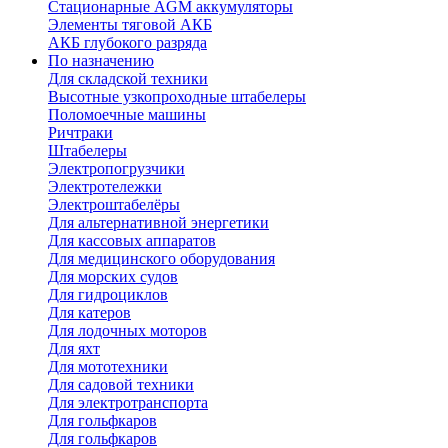
Стационарные AGM аккумуляторы
Элементы тяговой АКБ
АКБ глубокого разряда
По назначению
Для складской техники
Высотные узкопроходные штабелеры
Поломоечные машины
Ричтраки
Штабелеры
Электропогрузчики
Электротележки
Электроштабелёры
Для альтернативной энергетики
Для кассовых аппаратов
Для медицинского оборудования
Для морских судов
Для гидроциклов
Для катеров
Для лодочных моторов
Для яхт
Для мототехники
Для садовой техники
Для электротранспорта
Для гольфкаров
Для гольфкаров