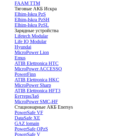
FAAM TTM
Тяговые АКБ Искра
Elhim-Iskra PzS
Elhim-Iskra PzSH
Elhim-Iskra PzSL
Зарядные устройства
Lifetech Modular
Life IQ Modular
Hyundai
MicroPower Lion
Emus
ATIB Elettronica HTC
MicroPower ACCESSO
PowerFinn
ATIB Elettronica HKC
MicroPower Sharp
ATIB Elettronica HFT3
БэттериЛаб
MicroPower SMC-HF
Стационарные АКБ Enersys
PowerSafe VF
DataSafe XE
GAZ lomain
PowerSafe OPzS
PowerSafe V