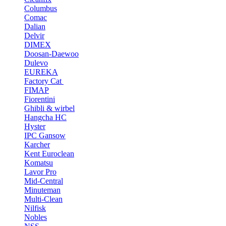
Columbus
Comac
Dalian
Delvir
DIMEX
Doosan-Daewoo
Dulevo
EUREKA
Factory Cat
FIMAP
Fiorentini
Ghibli & wirbel
Hangcha HC
Hyster
IPC Gansow
Karcher
Kent Euroclean
Komatsu
Lavor Pro
Mid-Central
Minuteman
Multi-Clean
Nilfisk
Nobles