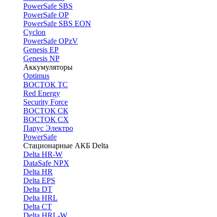
PоwerSafe SBS
PowerSafe OP
PоwerSafe SBS EON
Cyclon
PowerSafe OPzV
Genesis EP
Genesis NP
Аккумуляторы
Optimus
ВОСТОК ТС
Red Energy
Security Force
ВОСТОК СК
ВОСТОК СХ
Парус Электро
PowerSafe
Стационарные АКБ Delta
Delta HR-W
DataSafe NPX
Delta HR
Delta EPS
Delta DT
Delta HRL
Delta CT
Delta HRL-W