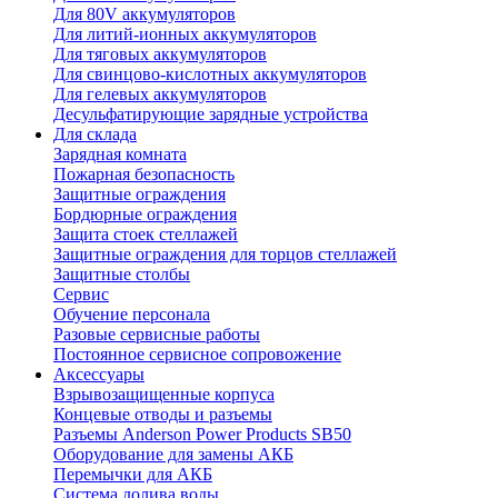
Для 80V аккумуляторов
Для литий-ионных аккумуляторов
Для тяговых аккумуляторов
Для свинцово-кислотных аккумуляторов
Для гелевых аккумуляторов
Десульфатирующие зарядные устройства
Для склада
Зарядная комната
Пожарная безопасность
Защитные ограждения
Бордюрные ограждения
Защита стоек стеллажей
Защитные ограждения для торцов стеллажей
Защитные столбы
Сервис
Обучение персонала
Разовые сервисные работы
Постоянное сервисное сопровожение
Аксессуары
Взрывозащищенные корпуса
Концевые отводы и разъемы
Разъемы Anderson Power Products SB50
Оборудование для замены АКБ
Перемычки для АКБ
Система долива воды