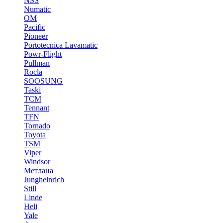
NSS
Numatic
OM
Pacific
Pioneer
Portotecnica Lavamatic
Powr-Flight
Pullman
Rocla
SOOSUNG
Taski
TCM
Tennant
TFN
Tornado
Toyota
TSM
Viper
Windsor
Метлана
Jungheinrich
Still
Linde
Heli
Yale