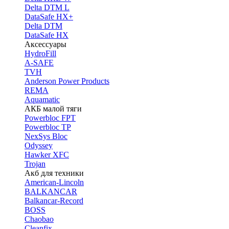
Delta DTM L
DataSafe HX+
Delta DTM
DataSafe HX
Аксессуары
HydroFill
A-SAFE
TVH
Anderson Power Products
REMA
Aquamatic
АКБ малой тяги
Powerbloc FPT
Powerbloc TP
NexSys Bloc
Odyssey
Hawker XFC
Trojan
Акб для техники
American-Lincoln
BALKANCAR
Balkancar-Record
BOSS
Chaobao
Cleanfix