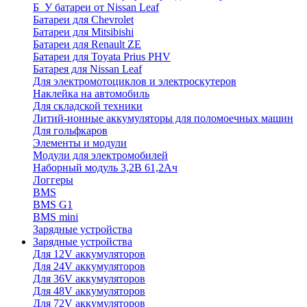
Б_У батареи от Nissan Leaf
Батареи для Chevrolet
Батареи для Mitsibishi
Батареи для Renault ZE
Батареи для Toyata Prius PHV
Батарея для Nissan Leaf
Для электромотоциклов и электроскутеров
Наклейка на автомобиль
Для складской техники
Литий-ионные аккумуляторы для поломоечных машин
Для гольфкаров
Элементы и модули
Модули для электромобилей
Наборный модуль 3,2В 61,2Ач
Логгеры
BMS
BMS G1
BMS mini
Зарядные устройства
Зарядные устройства
Для 12V аккумуляторов
Для 24V аккумуляторов
Для 36V аккумуляторов
Для 48V аккумуляторов
Для 72V аккумуляторов