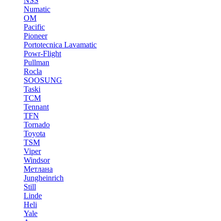
NSS
Numatic
OM
Pacific
Pioneer
Portotecnica Lavamatic
Powr-Flight
Pullman
Rocla
SOOSUNG
Taski
TCM
Tennant
TFN
Tornado
Toyota
TSM
Viper
Windsor
Метлана
Jungheinrich
Still
Linde
Heli
Yale