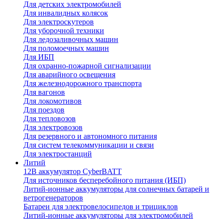
Для детских электромобилей
Для инвалидных колясок
Для электроскутеров
Для уборочной техники
Для ледозаливочных машин
Для поломоечных машин
Для ИБП
Для охранно-пожарной сигнализации
Для аварийного освещения
Для железнодорожного транспорта
Для вагонов
Для локомотивов
Для поездов
Для тепловозов
Для электровозов
Для резервного и автономного питания
Для систем телекоммуникации и связи
Для электростанций
Литий
12В аккумулятор CyberBATT
Для источников бесперебойного питания (ИБП)
Литий-ионные аккумуляторы для солнечных батарей и
ветрогенераторов
Батареи для электровелосипедов и трициклов
Литий-ионные аккумуляторы для электромобилей