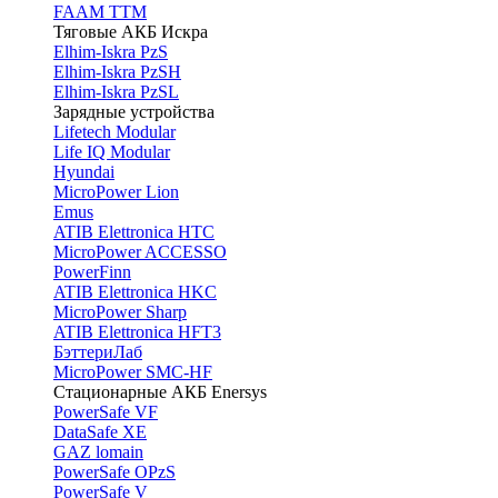
FAAM TTM
Тяговые АКБ Искра
Elhim-Iskra PzS
Elhim-Iskra PzSH
Elhim-Iskra PzSL
Зарядные устройства
Lifetech Modular
Life IQ Modular
Hyundai
MicroPower Lion
Emus
ATIB Elettronica HTC
MicroPower ACCESSO
PowerFinn
ATIB Elettronica HKC
MicroPower Sharp
ATIB Elettronica HFT3
БэттериЛаб
MicroPower SMC-HF
Стационарные АКБ Enersys
PowerSafe VF
DataSafe XE
GAZ lomain
PowerSafe OPzS
PowerSafe V