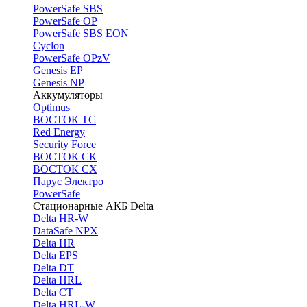
PоwerSafe SBS
PowerSafe OP
PоwerSafe SBS EON
Cyclon
PowerSafe OPzV
Genesis EP
Genesis NP
Аккумуляторы
Optimus
ВОСТОК ТС
Red Energy
Security Force
ВОСТОК СК
ВОСТОК СХ
Парус Электро
PowerSafe
Стационарные АКБ Delta
Delta HR-W
DataSafe NPX
Delta HR
Delta EPS
Delta DT
Delta HRL
Delta CT
Delta HRL-W