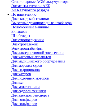
Стационарные AGM аккумуляторы
Элементы тяговой АКБ
АКБ глубокого разряда
По назначению
Для складской техники
Высотные узкопроходные штабелеры
Поломоечные машины
Ричтраки
Штабелеры
Электропогрузчики
Электротележки
Электроштабелёры
Для альтернативной энергетики
Для кассовых аппаратов
Для медицинского оборудования
Для морских судов
Для гидроциклов
Для катеров
Для лодочных моторов
Для яхт
Для мототехники
Для садовой техники
Для электротранспорта
Для гольфкаров
Для гольфкаров