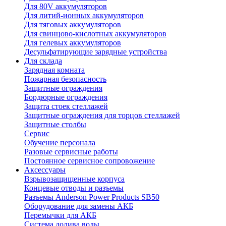
Для 80V аккумуляторов
Для литий-ионных аккумуляторов
Для тяговых аккумуляторов
Для свинцово-кислотных аккумуляторов
Для гелевых аккумуляторов
Десульфатирующие зарядные устройства
Для склада
Зарядная комната
Пожарная безопасность
Защитные ограждения
Бордюрные ограждения
Защита стоек стеллажей
Защитные ограждения для торцов стеллажей
Защитные столбы
Сервис
Обучение персонала
Разовые сервисные работы
Постоянное сервисное сопровожение
Аксессуары
Взрывозащищенные корпуса
Концевые отводы и разъемы
Разъемы Anderson Power Products SB50
Оборудование для замены АКБ
Перемычки для АКБ
Система долива воды