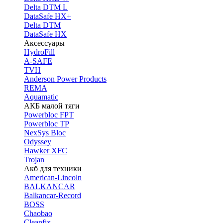
Delta DTM L
DataSafe HX+
Delta DTM
DataSafe HX
Аксессуары
HydroFill
A-SAFE
TVH
Anderson Power Products
REMA
Aquamatic
АКБ малой тяги
Powerbloc FPT
Powerbloc TP
NexSys Bloc
Odyssey
Hawker XFC
Trojan
Акб для техники
American-Lincoln
BALKANCAR
Balkancar-Record
BOSS
Chaobao
Cleanfix