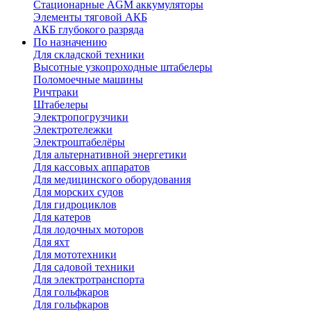
Стационарные AGM аккумуляторы
Элементы тяговой АКБ
АКБ глубокого разряда
По назначению
Для складской техники
Высотные узкопроходные штабелеры
Поломоечные машины
Ричтраки
Штабелеры
Электропогрузчики
Электротележки
Электроштабелёры
Для альтернативной энергетики
Для кассовых аппаратов
Для медицинского оборудования
Для морских судов
Для гидроциклов
Для катеров
Для лодочных моторов
Для яхт
Для мототехники
Для садовой техники
Для электротранспорта
Для гольфкаров
Для гольфкаров