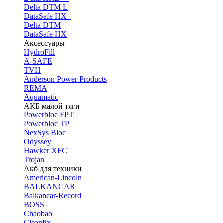
Delta DTM L
DataSafe HX+
Delta DTM
DataSafe HX
Аксессуары
HydroFill
A-SAFE
TVH
Anderson Power Products
REMA
Aquamatic
АКБ малой тяги
Powerbloc FPT
Powerbloc TP
NexSys Bloc
Odyssey
Hawker XFC
Trojan
Акб для техники
American-Lincoln
BALKANCAR
Balkancar-Record
BOSS
Chaobao
Cleanfix