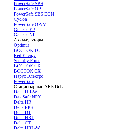
PоwerSafe SBS
PowerSafe OP
PоwerSafe SBS EON
Cyclon
PowerSafe OPzV
Genesis EP
Genesis NP
Аккумуляторы
Optimus
ВОСТОК ТС
Red Energy
Security Force
ВОСТОК СК
ВОСТОК СХ
Парус Электро
PowerSafe
Стационарные АКБ Delta
Delta HR-W
DataSafe NPX
Delta HR
Delta EPS
Delta DT
Delta HRL
Delta CT
Delta HRL-W