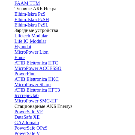
FAAM TTM
Тяговые АКБ Искра
Elhim-Iskra PzS
Elhim-Iskra PzSH
Elhim-Iskra PzSL
Зарядные устройства
Lifetech Modular
Life IQ Modular
Hyundai
MicroPower Lion
Emus
ATIB Elettronica HTC
MicroPower ACCESSO
PowerFinn
ATIB Elettronica HKC
MicroPower Sharp
ATIB Elettronica HFT3
БэттериЛаб
MicroPower SMC-HF
Стационарные АКБ Enersys
PowerSafe VF
DataSafe XE
GAZ lomain
PowerSafe OPzS
PowerSafe V