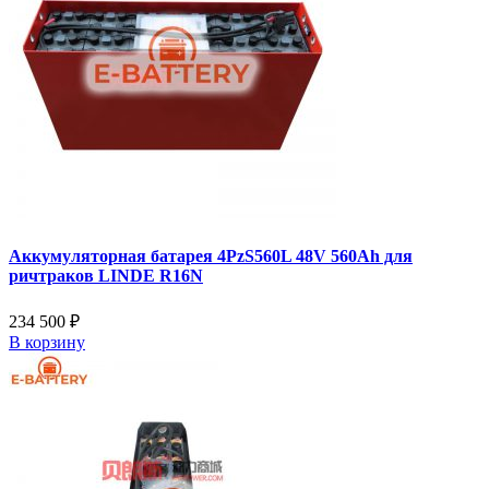
Аккумуляторная батарея 4PzS560L 48V 560Ah для
ричтраков LINDE R16N
234 500 ₽
В корзину