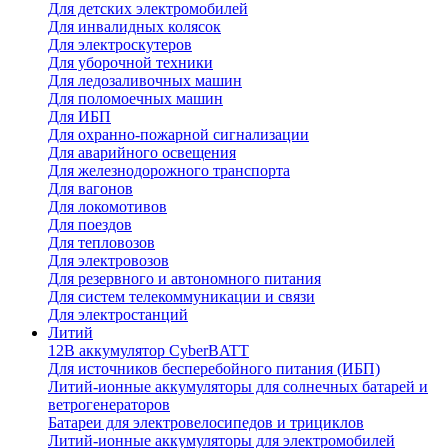
Для детских электромобилей
Для инвалидных колясок
Для электроскутеров
Для уборочной техники
Для ледозаливочных машин
Для поломоечных машин
Для ИБП
Для охранно-пожарной сигнализации
Для аварийного освещения
Для железнодорожного транспорта
Для вагонов
Для локомотивов
Для поездов
Для тепловозов
Для электровозов
Для резервного и автономного питания
Для систем телекоммуникации и связи
Для электростанций
Литий
12В аккумулятор CyberBATT
Для источников бесперебойного питания (ИБП)
Литий-ионные аккумуляторы для солнечных батарей и
ветрогенераторов
Батареи для электровелосипедов и трициклов
Литий-ионные аккумуляторы для электромобилей