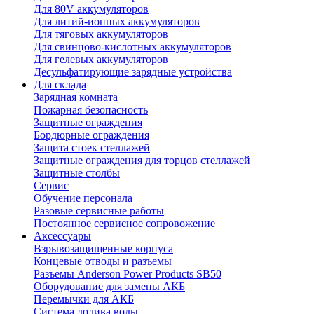
Для 80V аккумуляторов
Для литий-ионных аккумуляторов
Для тяговых аккумуляторов
Для свинцово-кислотных аккумуляторов
Для гелевых аккумуляторов
Десульфатирующие зарядные устройства
Для склада
Зарядная комната
Пожарная безопасность
Защитные ограждения
Бордюрные ограждения
Защита стоек стеллажей
Защитные ограждения для торцов стеллажей
Защитные столбы
Сервис
Обучение персонала
Разовые сервисные работы
Постоянное сервисное сопровожение
Аксессуары
Взрывозащищенные корпуса
Концевые отводы и разъемы
Разъемы Anderson Power Products SB50
Оборудование для замены АКБ
Перемычки для АКБ
Система долива воды