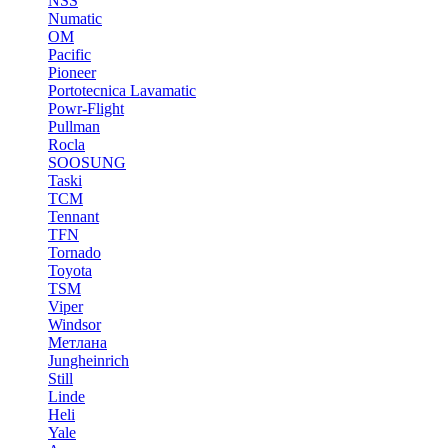
NSS
Numatic
OM
Pacific
Pioneer
Portotecnica Lavamatic
Powr-Flight
Pullman
Rocla
SOOSUNG
Taski
TCM
Tennant
TFN
Tornado
Toyota
TSM
Viper
Windsor
Метлана
Jungheinrich
Still
Linde
Heli
Yale