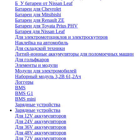
Б_У батареи от Nissan Leaf
Батареи для Chevrolet
Батареи для Mitsibishi
Батареи для Renault ZE
Батареи для Toyata Prius PHV
Батарея для Nissan Leaf
Для электромотоциклов и электроскутеров
Наклейка на автомобиль
Для складской техники
Литий-ионные аккумуляторы для поломоечных машин
Для гольфкаров
Элементы и модули
Модули для электромобилей
Наборный модуль 3,2В 61,2Ач
Логгеры
BMS
BMS G1
BMS mini
Зарядные устройства
Зарядные устройства
Для 12V аккумуляторов
Для 24V аккумуляторов
Для 36V аккумуляторов
Для 48V аккумуляторов
Для 72V аккумуляторов