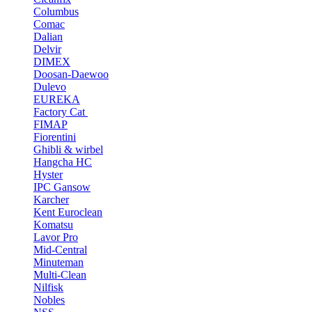
Columbus
Comac
Dalian
Delvir
DIMEX
Doosan-Daewoo
Dulevo
EUREKA
Factory Cat
FIMAP
Fiorentini
Ghibli & wirbel
Hangcha HC
Hyster
IPC Gansow
Karcher
Kent Euroclean
Komatsu
Lavor Pro
Mid-Central
Minuteman
Multi-Clean
Nilfisk
Nobles