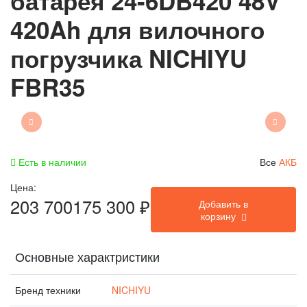
батарея 24-6DB420 48V
420Ah для вилочного
погрузчика NICHIYU
FBR35
Есть в наличии
Все
АКБ
Цена:
203 700
175 300
₽
Добавить в
корзину
Основные характристики
Бренд техники
NICHIYU