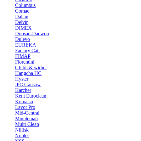
Columbus
Comac
Dalian
Delvir
DIMEX
Doosan-Daewoo
Dulevo
EUREKA
Factory Cat
FIMAP
Fiorentini
Ghibli & wirbel
Hangcha HC
Hyster
IPC Gansow
Karcher
Kent Euroclean
Komatsu
Lavor Pro
Mid-Central
Minuteman
Multi-Clean
Nilfisk
Nobles