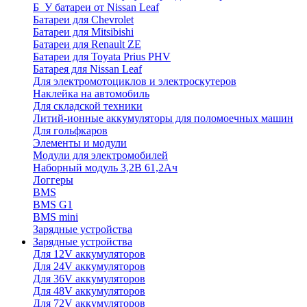
Б_У батареи от Nissan Leaf
Батареи для Chevrolet
Батареи для Mitsibishi
Батареи для Renault ZE
Батареи для Toyata Prius PHV
Батарея для Nissan Leaf
Для электромотоциклов и электроскутеров
Наклейка на автомобиль
Для складской техники
Литий-ионные аккумуляторы для поломоечных машин
Для гольфкаров
Элементы и модули
Модули для электромобилей
Наборный модуль 3,2В 61,2Ач
Логгеры
BMS
BMS G1
BMS mini
Зарядные устройства
Зарядные устройства
Для 12V аккумуляторов
Для 24V аккумуляторов
Для 36V аккумуляторов
Для 48V аккумуляторов
Для 72V аккумуляторов