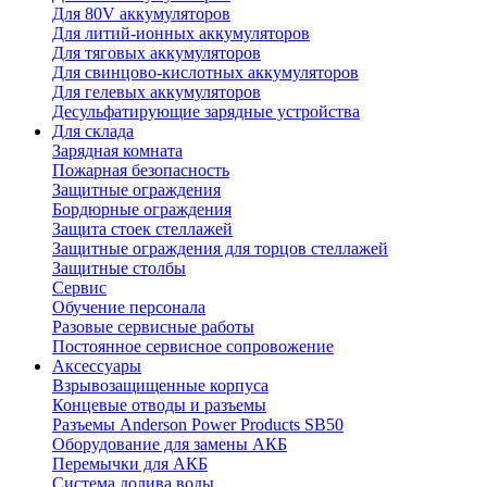
Для 80V аккумуляторов
Для литий-ионных аккумуляторов
Для тяговых аккумуляторов
Для свинцово-кислотных аккумуляторов
Для гелевых аккумуляторов
Десульфатирующие зарядные устройства
Для склада
Зарядная комната
Пожарная безопасность
Защитные ограждения
Бордюрные ограждения
Защита стоек стеллажей
Защитные ограждения для торцов стеллажей
Защитные столбы
Сервис
Обучение персонала
Разовые сервисные работы
Постоянное сервисное сопровожение
Аксессуары
Взрывозащищенные корпуса
Концевые отводы и разъемы
Разъемы Anderson Power Products SB50
Оборудование для замены АКБ
Перемычки для АКБ
Система долива воды