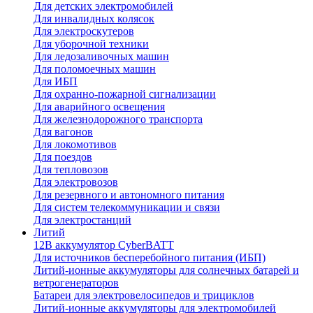
Для детских электромобилей
Для инвалидных колясок
Для электроскутеров
Для уборочной техники
Для ледозаливочных машин
Для поломоечных машин
Для ИБП
Для охранно-пожарной сигнализации
Для аварийного освещения
Для железнодорожного транспорта
Для вагонов
Для локомотивов
Для поездов
Для тепловозов
Для электровозов
Для резервного и автономного питания
Для систем телекоммуникации и связи
Для электростанций
Литий
12В аккумулятор CyberBATT
Для источников бесперебойного питания (ИБП)
Литий-ионные аккумуляторы для солнечных батарей и
ветрогенераторов
Батареи для электровелосипедов и трициклов
Литий-ионные аккумуляторы для электромобилей