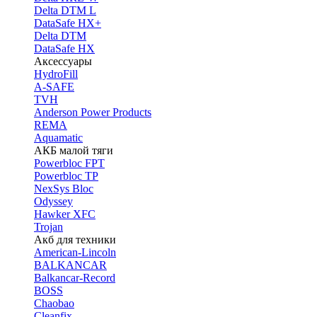
Delta DTM L
DataSafe HX+
Delta DTM
DataSafe HX
Аксессуары
HydroFill
A-SAFE
TVH
Anderson Power Products
REMA
Aquamatic
АКБ малой тяги
Powerbloc FPT
Powerbloc TP
NexSys Bloc
Odyssey
Hawker XFC
Trojan
Акб для техники
American-Lincoln
BALKANCAR
Balkancar-Record
BOSS
Chaobao
Cleanfix