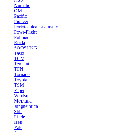
NSS
Numatic
OM
Pacific
Pioneer
Portotecnica Lavamatic
Powr-Flight
Pullman
Rocla
SOOSUNG
Taski
TCM
Tennant
TFN
Tornado
Toyota
TSM
Viper
Windsor
Метлана
Jungheinrich
Still
Linde
Heli
Yale