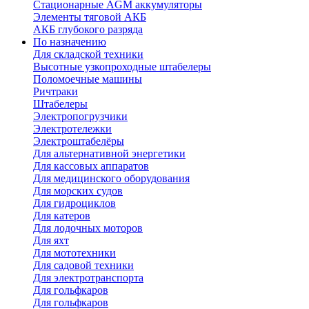
Стационарные AGM аккумуляторы
Элементы тяговой АКБ
АКБ глубокого разряда
По назначению
Для складской техники
Высотные узкопроходные штабелеры
Поломоечные машины
Ричтраки
Штабелеры
Электропогрузчики
Электротележки
Электроштабелёры
Для альтернативной энергетики
Для кассовых аппаратов
Для медицинского оборудования
Для морских судов
Для гидроциклов
Для катеров
Для лодочных моторов
Для яхт
Для мототехники
Для садовой техники
Для электротранспорта
Для гольфкаров
Для гольфкаров