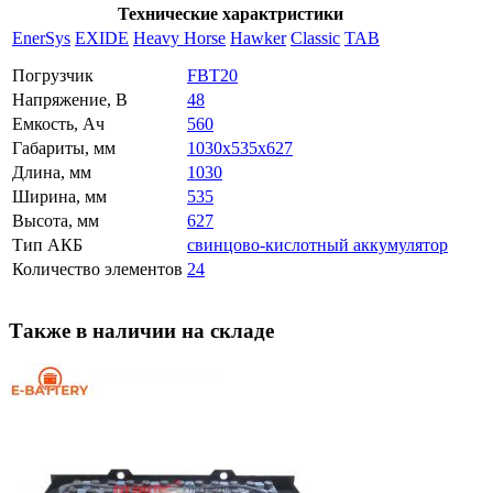
Технические характристики
EnerSys
EXIDE
Heavy Horse
Hawker
Classic
TAB
Погрузчик
FBT20
Напряжение, В
48
Емкость, Ач
560
Габариты, мм
1030x535x627
Длина, мм
1030
Ширина, мм
535
Высота, мм
627
Тип АКБ
свинцово-кислотный аккумулятор
Количество элементов
24
Также в наличии на складе