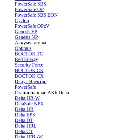
PоwerSafe SBS
PowerSafe OP
PоwerSafe SBS EON
Cyclon
PowerSafe OPzV
Genesis EP
Genesis NP
Аккумуляторы
Optimus
ВОСТОК ТС
Red Energy
Security Force
ВОСТОК СК
ВОСТОК СХ
Парус Электро
PowerSafe
Стационарные АКБ Delta
Delta HR-W
DataSafe NPX
Delta HR
Delta EPS
Delta DT
Delta HRL
Delta CT
Delta HRL-W