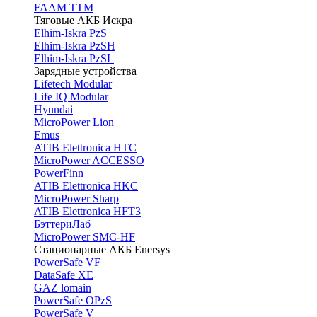
FAAM TTM
Тяговые АКБ Искра
Elhim-Iskra PzS
Elhim-Iskra PzSH
Elhim-Iskra PzSL
Зарядные устройства
Lifetech Modular
Life IQ Modular
Hyundai
MicroPower Lion
Emus
ATIB Elettronica HTC
MicroPower ACCESSO
PowerFinn
ATIB Elettronica HKC
MicroPower Sharp
ATIB Elettronica HFT3
БэттериЛаб
MicroPower SMC-HF
Стационарные АКБ Enersys
PowerSafe VF
DataSafe XE
GAZ lomain
PowerSafe OPzS
PowerSafe V