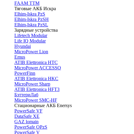
FAAM TTM
Тяговые АКБ Искра
Elhim-Iskra PzS
Elhim-Iskra PzSH
Elhim-Iskra PzSL
Зарядные устройства
Lifetech Modular
Life IQ Modular
Hyundai
MicroPower Lion
Emus
ATIB Elettronica HTC
MicroPower ACCESSO
PowerFinn
ATIB Elettronica HKC
MicroPower Sharp
ATIB Elettronica HFT3
БэттериЛаб
MicroPower SMC-HF
Стационарные АКБ Enersys
PowerSafe VF
DataSafe XE
GAZ lomain
PowerSafe OPzS
PowerSafe V