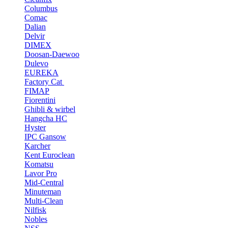
Columbus
Comac
Dalian
Delvir
DIMEX
Doosan-Daewoo
Dulevo
EUREKA
Factory Cat
FIMAP
Fiorentini
Ghibli & wirbel
Hangcha HC
Hyster
IPC Gansow
Karcher
Kent Euroclean
Komatsu
Lavor Pro
Mid-Central
Minuteman
Multi-Clean
Nilfisk
Nobles