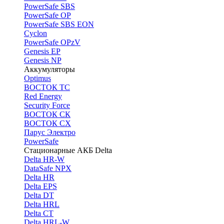
PоwerSafe SBS
PowerSafe OP
PоwerSafe SBS EON
Cyclon
PowerSafe OPzV
Genesis EP
Genesis NP
Аккумуляторы
Optimus
ВОСТОК ТС
Red Energy
Security Force
ВОСТОК СК
ВОСТОК СХ
Парус Электро
PowerSafe
Стационарные АКБ Delta
Delta HR-W
DataSafe NPX
Delta HR
Delta EPS
Delta DT
Delta HRL
Delta CT
Delta HRL-W