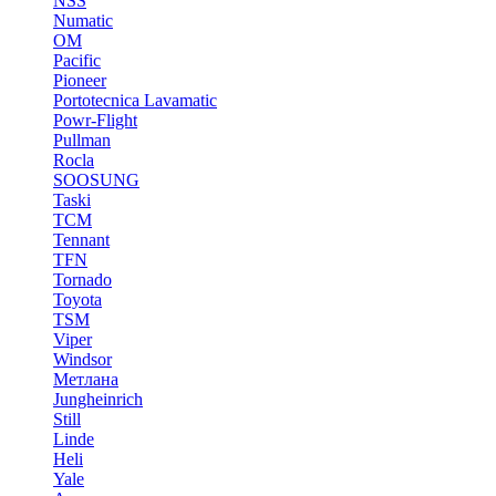
NSS
Numatic
OM
Pacific
Pioneer
Portotecnica Lavamatic
Powr-Flight
Pullman
Rocla
SOOSUNG
Taski
TCM
Tennant
TFN
Tornado
Toyota
TSM
Viper
Windsor
Метлана
Jungheinrich
Still
Linde
Heli
Yale