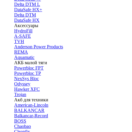
Delta DTM L
DataSafe HX+
Delta DTM
DataSafe HX
Аксессуары
HydroFill
A-SAFE
TVH
Anderson Power Products
REMA
Aquamatic
АКБ малой тяги
Powerbloc FPT
Powerbloc TP
NexSys Bloc
Odyssey
Hawker XFC
Trojan
Акб для техники
American-Lincoln
BALKANCAR
Balkancar-Record
BOSS
Chaobao
Cleanfix