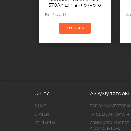
370Ah для вилочного
погрузчика TOYOTA
161 400 ₽
25
7FBR14
В корзину
О нас
Аккумуляторы 
О НАС
ВСЕ АККУМУЛЯТОРЫ
СТАТЬИ
ТЯГОВЫЕ АККУМУЛЯ
КОНТАКТЫ
СВИНЦОВО-КИСЛОТ
АККУМУЛЯТОРЫ