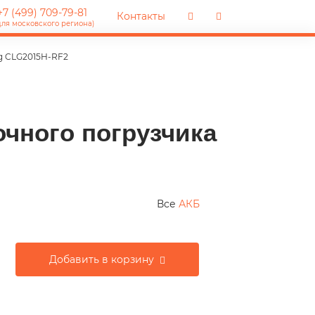
7 (499) 709-79-81
Контакты
для московского региона)
g CLG2015H-RF2
очного погрузчика
Все
АКБ
Добавить в корзину