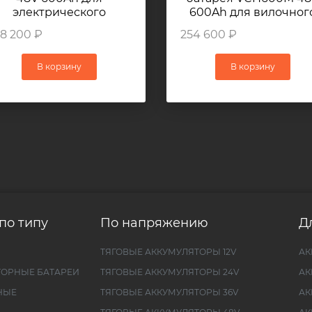
электрического
600Ah для вилочног
погрузчика NICHIYU
погрузчика TOYOTA
8 200 ₽
254 600 ₽
FB25
6FBRE20
В корзину
В корзину
по типу
По напряжению
Д
ТЯГОВЫЕ АККУМУЛЯТОРЫ 12V
АК
ТОРНЫЕ БАТАРЕИ
ТЯГОВЫЕ АККУМУЛЯТОРЫ 24V
АК
НЫЕ
ТЯГОВЫЕ АККУМУЛЯТОРЫ 36V
АК