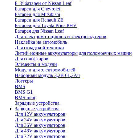
Б_У батареи от Nissan Leaf
Батареи для Chevrolet
Батареи для Mitsibishi
Батареи для Renault ZE
Батареи для Toyata Prius PHV
Батарея для Nissan Leaf
Для электромотоциклов и электроскутеров
Наклейка на автомобиль
Для складской техники
Литий-ионные аккумуляторы для поломоечных машин
Для гольфкаров
Элементы и модули
Модули для электромобилей
Наборный модуль 3,2В 61,2Ач
Логгеры
BMS
BMS G1
BMS mini
Зарядные устройства
Зарядные устройства
Для 12V аккумуляторов
Для 24V аккумуляторов
Для 36V аккумуляторов
Для 48V аккумуляторов
Для 72V аккумуляторов