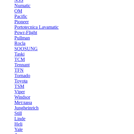
NSS
Numatic
OM
Pacific
Pioneer
Portotecnica Lavamatic
Powr-Flight
Pullman
Rocla
SOOSUNG
Taski
TCM
Tennant
TFN
Tornado
Toyota
TSM
Viper
Windsor
Метлана
Jungheinrich
Still
Linde
Heli
Yale