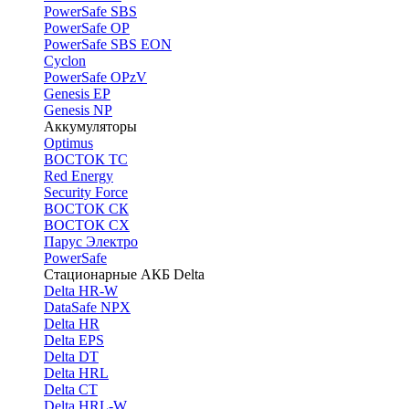
PоwerSafe SBS
PowerSafe OP
PоwerSafe SBS EON
Cyclon
PowerSafe OPzV
Genesis EP
Genesis NP
Аккумуляторы
Optimus
ВОСТОК ТС
Red Energy
Security Force
ВОСТОК СК
ВОСТОК СХ
Парус Электро
PowerSafe
Стационарные АКБ Delta
Delta HR-W
DataSafe NPX
Delta HR
Delta EPS
Delta DT
Delta HRL
Delta CT
Delta HRL-W