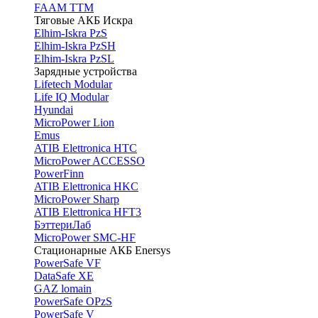
FAAM TTM
Тяговые АКБ Искра
Elhim-Iskra PzS
Elhim-Iskra PzSH
Elhim-Iskra PzSL
Зарядные устройства
Lifetech Modular
Life IQ Modular
Hyundai
MicroPower Lion
Emus
ATIB Elettronica HTC
MicroPower ACCESSO
PowerFinn
ATIB Elettronica HKC
MicroPower Sharp
ATIB Elettronica HFT3
БэттериЛаб
MicroPower SMC-HF
Стационарные АКБ Enersys
PowerSafe VF
DataSafe XE
GAZ lomain
PowerSafe OPzS
PowerSafe V