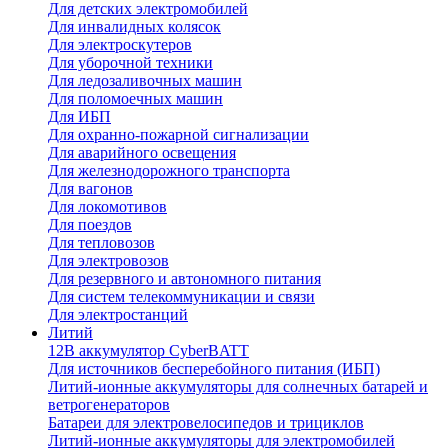
Для детских электромобилей
Для инвалидных колясок
Для электроскутеров
Для уборочной техники
Для ледозаливочных машин
Для поломоечных машин
Для ИБП
Для охранно-пожарной сигнализации
Для аварийного освещения
Для железнодорожного транспорта
Для вагонов
Для локомотивов
Для поездов
Для тепловозов
Для электровозов
Для резервного и автономного питания
Для систем телекоммуникации и связи
Для электростанций
Литий
12В аккумулятор CyberBATT
Для источников бесперебойного питания (ИБП)
Литий-ионные аккумуляторы для солнечных батарей и
ветрогенераторов
Батареи для электровелосипедов и трициклов
Литий-ионные аккумуляторы для электромобилей