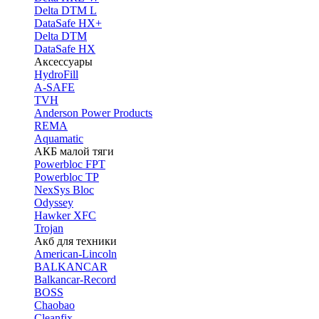
Delta DTM L
DataSafe HX+
Delta DTM
DataSafe HX
Аксессуары
HydroFill
A-SAFE
TVH
Anderson Power Products
REMA
Aquamatic
АКБ малой тяги
Powerbloc FPT
Powerbloc TP
NexSys Bloc
Odyssey
Hawker XFC
Trojan
Акб для техники
American-Lincoln
BALKANCAR
Balkancar-Record
BOSS
Chaobao
Cleanfix