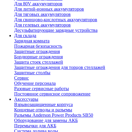
Для 80V аккумуляторов
Для литий-ионных аккумуляторов
Для тяговых аккумуляторов
Для свинцово-кислотных аккумуляторов
Для гелевых аккумуляторов
Десульфатирующие зарядные устройства
Для склада
Зарядная комната
Пожарная безопасность
Защитные ограждения
Бордюрные ограждения
Защита стоек стеллажей
Защитные ограждения для торцов стеллажей
Защитные столбы
Сервис
Обучение персонала
Разовые сервисные работы
Постоянное сервисное сопровожение
Аксессуары
Взрывозащищенные корпуса
Концевые отводы и разъемы
Разъемы Anderson Power Products SB50
Оборудование для замены АКБ
Перемычки для АКБ
Система долива воды