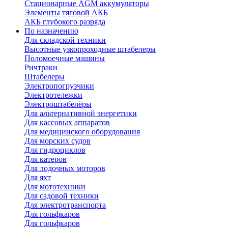
Стационарные AGM аккумуляторы
Элементы тяговой АКБ
АКБ глубокого разряда
По назначению
Для складской техники
Высотные узкопроходные штабелеры
Поломоечные машины
Ричтраки
Штабелеры
Электропогрузчики
Электротележки
Электроштабелёры
Для альтернативной энергетики
Для кассовых аппаратов
Для медицинского оборудования
Для морских судов
Для гидроциклов
Для катеров
Для лодочных моторов
Для яхт
Для мототехники
Для садовой техники
Для электротранспорта
Для гольфкаров
Для гольфкаров