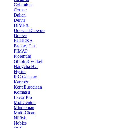
Columbus
Comac
Dalian
Delvir
DIMEX
Doosan-Daewoo
Dulevo
EUREKA
Factory Cat
FIMAP
Fiorentini
Ghibli & wirbel
Hangcha HC
Hyster
IPC Gansow
Karcher
Kent Euroclean
Komatsu
Lavor Pro
Mid-Central
Minuteman
Multi-Clean
Nilfisk
Nobles