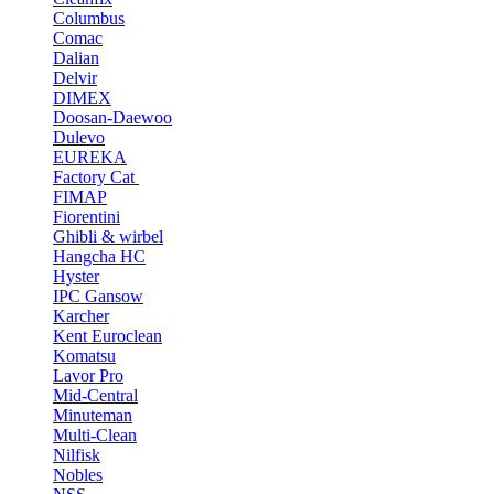
Columbus
Comac
Dalian
Delvir
DIMEX
Doosan-Daewoo
Dulevo
EUREKA
Factory Cat
FIMAP
Fiorentini
Ghibli & wirbel
Hangcha HC
Hyster
IPC Gansow
Karcher
Kent Euroclean
Komatsu
Lavor Pro
Mid-Central
Minuteman
Multi-Clean
Nilfisk
Nobles