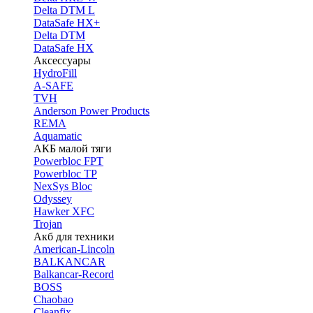
Delta DTM L
DataSafe HX+
Delta DTM
DataSafe HX
Аксессуары
HydroFill
A-SAFE
TVH
Anderson Power Products
REMA
Aquamatic
АКБ малой тяги
Powerbloc FPT
Powerbloc TP
NexSys Bloc
Odyssey
Hawker XFC
Trojan
Акб для техники
American-Lincoln
BALKANCAR
Balkancar-Record
BOSS
Chaobao
Cleanfix