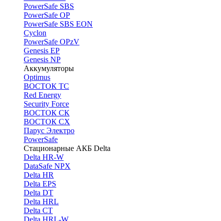
PоwerSafe SBS
PowerSafe OP
PоwerSafe SBS EON
Cyclon
PowerSafe OPzV
Genesis EP
Genesis NP
Аккумуляторы
Optimus
ВОСТОК ТС
Red Energy
Security Force
ВОСТОК СК
ВОСТОК СХ
Парус Электро
PowerSafe
Стационарные АКБ Delta
Delta HR-W
DataSafe NPX
Delta HR
Delta EPS
Delta DT
Delta HRL
Delta CT
Delta HRL-W