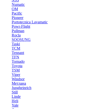
NSS
Numatic
OM
Pacific
Pioneer
Portotecnica Lavamatic
Powr-Flight
Pullman
Rocla
SOOSUNG
Taski
TCM
Tennant
TFN
Tornado
Toyota
TSM
Viper
Windsor
Метлана
Jungheinrich
Still
Linde
Heli
Yale