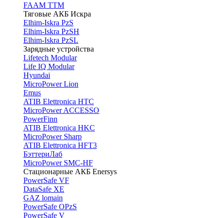
FAAM TTM
Тяговые АКБ Искра
Elhim-Iskra PzS
Elhim-Iskra PzSH
Elhim-Iskra PzSL
Зарядные устройства
Lifetech Modular
Life IQ Modular
Hyundai
MicroPower Lion
Emus
ATIB Elettronica HTC
MicroPower ACCESSO
PowerFinn
ATIB Elettronica HKC
MicroPower Sharp
ATIB Elettronica HFT3
БэттериЛаб
MicroPower SMC-HF
Стационарные АКБ Enersys
PowerSafe VF
DataSafe XE
GAZ lomain
PowerSafe OPzS
PowerSafe V