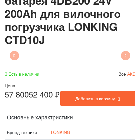
батарея 4DB200 24V
200Ah для вилочного
погрузчика LONKING
CTD10J
Есть в наличии
Все
АКБ
Цена:
57 800
52 400
₽
Добавить в корзину
Основные характристики
Бренд техники
LONKING