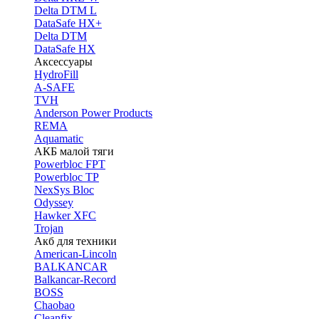
Delta DTM L
DataSafe HX+
Delta DTM
DataSafe HX
Аксессуары
HydroFill
A-SAFE
TVH
Anderson Power Products
REMA
Aquamatic
АКБ малой тяги
Powerbloc FPT
Powerbloc TP
NexSys Bloc
Odyssey
Hawker XFC
Trojan
Акб для техники
American-Lincoln
BALKANCAR
Balkancar-Record
BOSS
Chaobao
Cleanfix