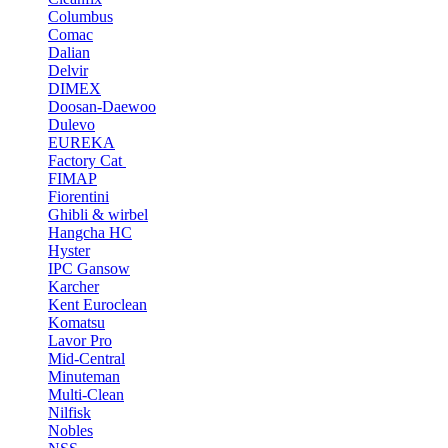
Columbus
Comac
Dalian
Delvir
DIMEX
Doosan-Daewoo
Dulevo
EUREKA
Factory Cat
FIMAP
Fiorentini
Ghibli & wirbel
Hangcha HC
Hyster
IPC Gansow
Karcher
Kent Euroclean
Komatsu
Lavor Pro
Mid-Central
Minuteman
Multi-Clean
Nilfisk
Nobles