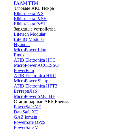
FAAM TTM
Тяговые АКБ Искра
Elhim-Iskra PzS
Elhim-Iskra PzSH
Elhim-Iskra PzSL
Зарядные устройства
Lifetech Modular
Life IQ Modular
Hyundai
MicroPower Lion
Emus
ATIB Elettronica HTC
MicroPower ACCESSO
PowerFinn
ATIB Elettronica HKC
MicroPower Sharp
ATIB Elettronica HFT3
БэттериЛаб
MicroPower SMC-HF
Стационарные АКБ Enersys
PowerSafe VF
DataSafe XE
GAZ lomain
PowerSafe OPzS
PowerSafe V