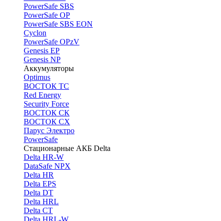
PоwerSafe SBS
PowerSafe OP
PоwerSafe SBS EON
Cyclon
PowerSafe OPzV
Genesis EP
Genesis NP
Аккумуляторы
Optimus
ВОСТОК ТС
Red Energy
Security Force
ВОСТОК СК
ВОСТОК СХ
Парус Электро
PowerSafe
Стационарные АКБ Delta
Delta HR-W
DataSafe NPX
Delta HR
Delta EPS
Delta DT
Delta HRL
Delta CT
Delta HRL-W