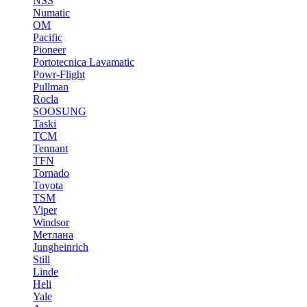
NSS
Numatic
OM
Pacific
Pioneer
Portotecnica Lavamatic
Powr-Flight
Pullman
Rocla
SOOSUNG
Taski
TCM
Tennant
TFN
Tornado
Toyota
TSM
Viper
Windsor
Метлана
Jungheinrich
Still
Linde
Heli
Yale