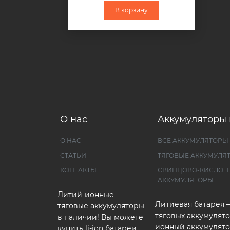
В корзину
О нас
Аккумуляторы 
О НАС
ВСЕ АККУМУЛЯТОРЫ
СТАТЬИ
ТЯГОВЫЕ АККУМУЛЯ
КОНТАКТЫ
СВИНЦОВО-КИСЛОТ
АККУМУЛЯТОРЫ
Литий-ионные
Литиевая батарея 
тяговые аккумуляторы
тяговых аккумулято
в наличии! Вы можете
ионный аккумулято
купить li-ion батареи