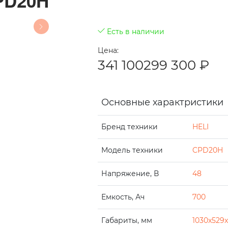
PD20H
Есть в наличии
Цена:
341 100
299 300
₽
Основные характристики
Бренд техники
HELI
Модель техники
CPD20H
Напряжение, В
48
Емкость, Ач
700
Габариты, мм
1030x529x