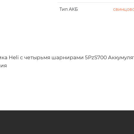
Тип АКБ
свинцово
ка Heli с четырьмя шарнирами 5PzS700 Аккумулят
ния