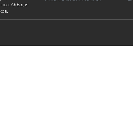
нных АКБ для
ков.