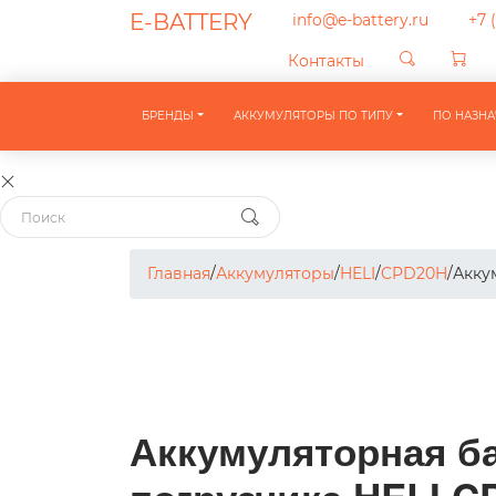
E-BATTERY
info@e-battery.ru
+7 (
Контакты
БРЕНДЫ
АККУМУЛЯТОРЫ ПО ТИПУ
ПО НАЗН
Главная
/
Аккумуляторы
/
HELI
/
CPD20H
/
Акку
Аккумуляторная ба