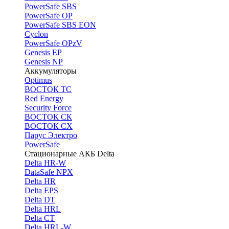
PоwerSafe SBS
PowerSafe OP
PоwerSafe SBS EON
Cyclon
PowerSafe OPzV
Genesis EP
Genesis NP
Аккумуляторы
Optimus
ВОСТОК ТС
Red Energy
Security Force
ВОСТОК СК
ВОСТОК СХ
Парус Электро
PowerSafe
Стационарные АКБ Delta
Delta HR-W
DataSafe NPX
Delta HR
Delta EPS
Delta DT
Delta HRL
Delta CT
Delta HRL-W