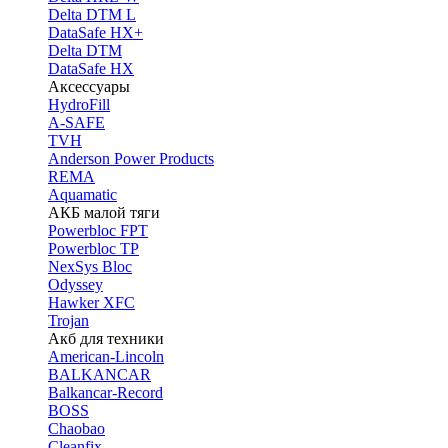
Delta DTM L
DataSafe HX+
Delta DTM
DataSafe HX
Аксессуары
HydroFill
A-SAFE
TVH
Anderson Power Products
REMA
Aquamatic
АКБ малой тяги
Powerbloc FPT
Powerbloc TP
NexSys Bloc
Odyssey
Hawker XFC
Trojan
Акб для техники
American-Lincoln
BALKANCAR
Balkancar-Record
BOSS
Chaobao
Cleanfix