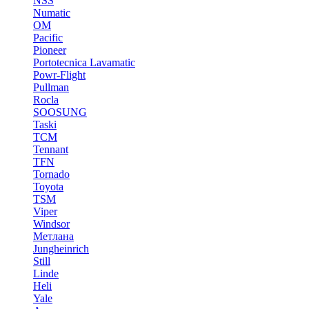
NSS
Numatic
OM
Pacific
Pioneer
Portotecnica Lavamatic
Powr-Flight
Pullman
Rocla
SOOSUNG
Taski
TCM
Tennant
TFN
Tornado
Toyota
TSM
Viper
Windsor
Метлана
Jungheinrich
Still
Linde
Heli
Yale