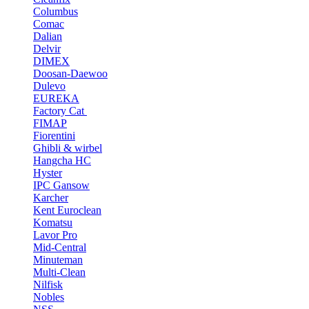
Columbus
Comac
Dalian
Delvir
DIMEX
Doosan-Daewoo
Dulevo
EUREKA
Factory Cat
FIMAP
Fiorentini
Ghibli & wirbel
Hangcha HC
Hyster
IPC Gansow
Karcher
Kent Euroclean
Komatsu
Lavor Pro
Mid-Central
Minuteman
Multi-Clean
Nilfisk
Nobles