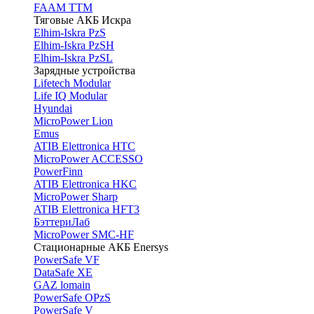
FAAM TTM
Тяговые АКБ Искра
Elhim-Iskra PzS
Elhim-Iskra PzSH
Elhim-Iskra PzSL
Зарядные устройства
Lifetech Modular
Life IQ Modular
Hyundai
MicroPower Lion
Emus
ATIB Elettronica HTC
MicroPower ACCESSO
PowerFinn
ATIB Elettronica HKC
MicroPower Sharp
ATIB Elettronica HFT3
БэттериЛаб
MicroPower SMC-HF
Стационарные АКБ Enersys
PowerSafe VF
DataSafe XE
GAZ lomain
PowerSafe OPzS
PowerSafe V