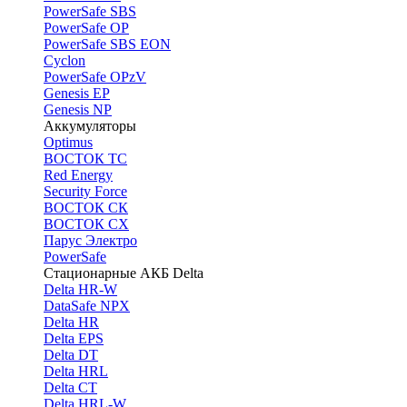
PоwerSafe SBS
PowerSafe OP
PоwerSafe SBS EON
Cyclon
PowerSafe OPzV
Genesis EP
Genesis NP
Аккумуляторы
Optimus
ВОСТОК ТС
Red Energy
Security Force
ВОСТОК СК
ВОСТОК СХ
Парус Электро
PowerSafe
Стационарные АКБ Delta
Delta HR-W
DataSafe NPX
Delta HR
Delta EPS
Delta DT
Delta HRL
Delta CT
Delta HRL-W