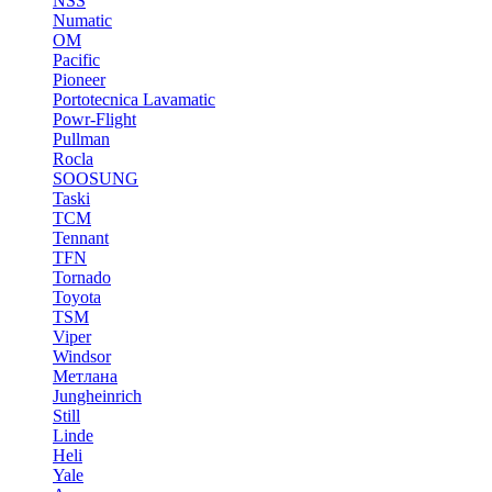
NSS
Numatic
OM
Pacific
Pioneer
Portotecnica Lavamatic
Powr-Flight
Pullman
Rocla
SOOSUNG
Taski
TCM
Tennant
TFN
Tornado
Toyota
TSM
Viper
Windsor
Метлана
Jungheinrich
Still
Linde
Heli
Yale