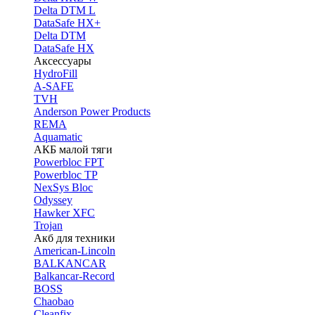
Delta DTM L
DataSafe HX+
Delta DTM
DataSafe HX
Аксессуары
HydroFill
A-SAFE
TVH
Anderson Power Products
REMA
Aquamatic
АКБ малой тяги
Powerbloc FPT
Powerbloc TP
NexSys Bloc
Odyssey
Hawker XFC
Trojan
Акб для техники
American-Lincoln
BALKANCAR
Balkancar-Record
BOSS
Chaobao
Cleanfix