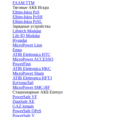
FAAM TTM
Тяговые АКБ Искра
Elhim-Iskra PzS
Elhim-Iskra PzSH
Elhim-Iskra PzSL
Зарядные устройства
Lifetech Modular
Life IQ Modular
Hyundai
MicroPower Lion
Emus
ATIB Elettronica HTC
MicroPower ACCESSO
PowerFinn
ATIB Elettronica HKC
MicroPower Sharp
ATIB Elettronica HFT3
БэттериЛаб
MicroPower SMC-HF
Стационарные АКБ Enersys
PowerSafe VF
DataSafe XE
GAZ lomain
PowerSafe OPzS
PowerSafe V