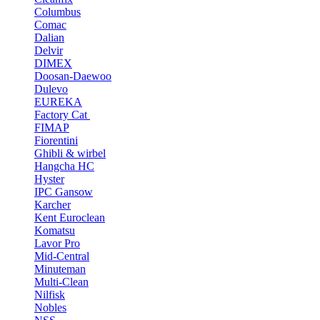
Columbus
Comac
Dalian
Delvir
DIMEX
Doosan-Daewoo
Dulevo
EUREKA
Factory Cat
FIMAP
Fiorentini
Ghibli & wirbel
Hangcha HC
Hyster
IPC Gansow
Karcher
Kent Euroclean
Komatsu
Lavor Pro
Mid-Central
Minuteman
Multi-Clean
Nilfisk
Nobles