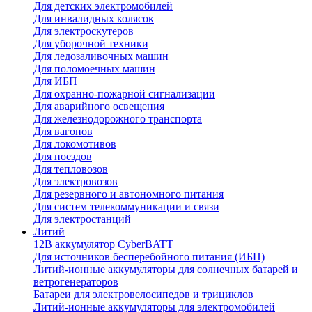
Для детских электромобилей
Для инвалидных колясок
Для электроскутеров
Для уборочной техники
Для ледозаливочных машин
Для поломоечных машин
Для ИБП
Для охранно-пожарной сигнализации
Для аварийного освещения
Для железнодорожного транспорта
Для вагонов
Для локомотивов
Для поездов
Для тепловозов
Для электровозов
Для резервного и автономного питания
Для систем телекоммуникации и связи
Для электростанций
Литий
12В аккумулятор CyberBATT
Для источников бесперебойного питания (ИБП)
Литий-ионные аккумуляторы для солнечных батарей и
ветрогенераторов
Батареи для электровелосипедов и трициклов
Литий-ионные аккумуляторы для электромобилей