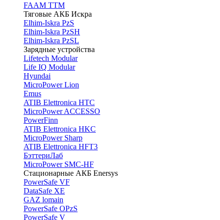
FAAM TTM
Тяговые АКБ Искра
Elhim-Iskra PzS
Elhim-Iskra PzSH
Elhim-Iskra PzSL
Зарядные устройства
Lifetech Modular
Life IQ Modular
Hyundai
MicroPower Lion
Emus
ATIB Elettronica HTC
MicroPower ACCESSO
PowerFinn
ATIB Elettronica HKC
MicroPower Sharp
ATIB Elettronica HFT3
БэттериЛаб
MicroPower SMC-HF
Стационарные АКБ Enersys
PowerSafe VF
DataSafe XE
GAZ lomain
PowerSafe OPzS
PowerSafe V