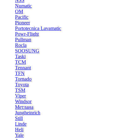
NSS
Numatic
OM
Pacific
Pioneer
Portotecnica Lavamatic
Powr-Flight
Pullman
Rocla
SOOSUNG
Taski
TCM
Tennant
TFN
Tornado
Toyota
TSM
Viper
Windsor
Метлана
Jungheinrich
Still
Linde
Heli
Yale