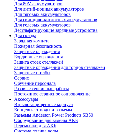
Для 80V аккумуляторов
Для литий-ионных аккумуляторов
Для тяговых аккумуляторов
Для свинцово-кислотных аккумуляторов
Для гелевых аккумуляторов
Десульфатирующие зарядные устройства
Для склада
Зарядная комната
Пожарная безопасность
Защитные ограждения
Бордюрные ограждения
Защита стоек стеллажей
Защитные ограждения для торцов стеллажей
Защитные столбы
Сервис
Обучение персонала
Разовые сервисные работы
Постоянное сервисное сопровожение
Аксессуары
Взрывозащищенные корпуса
Концевые отводы и разъемы
Разъемы Anderson Power Products SB50
Оборудование для замены АКБ
Перемычки для АКБ
Система долива воды