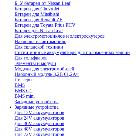
Б_У батареи от Nissan Leaf
Батареи для Chevrolet
Батареи для Mitsibishi
Батареи для Renault ZE
Батареи для Toyata Prius PHV
Батарея для Nissan Leaf
Для электромотоциклов и электроскутеров
Наклейка на автомобиль
Для складской техники
Литий-ионные аккумуляторы для поломоечных машин
Для гольфкаров
Элементы и модули
Модули для электромобилей
Наборный модуль 3,2В 61,2Ач
Логгеры
BMS
BMS G1
BMS mini
Зарядные устройства
Зарядные устройства
Для 12V аккумуляторов
Для 24V аккумуляторов
Для 36V аккумуляторов
Для 48V аккумуляторов
Для 72V аккумуляторов