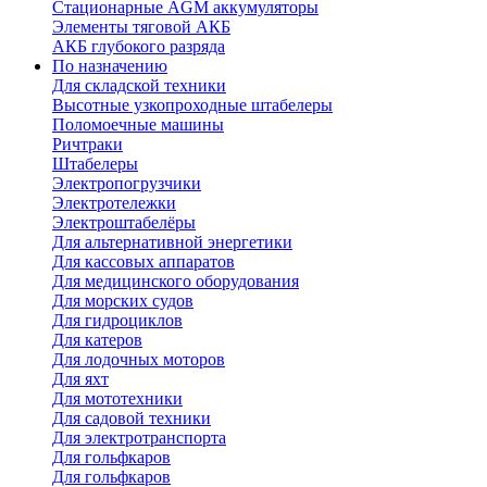
Стационарные AGM аккумуляторы
Элементы тяговой АКБ
АКБ глубокого разряда
По назначению
Для складской техники
Высотные узкопроходные штабелеры
Поломоечные машины
Ричтраки
Штабелеры
Электропогрузчики
Электротележки
Электроштабелёры
Для альтернативной энергетики
Для кассовых аппаратов
Для медицинского оборудования
Для морских судов
Для гидроциклов
Для катеров
Для лодочных моторов
Для яхт
Для мототехники
Для садовой техники
Для электротранспорта
Для гольфкаров
Для гольфкаров