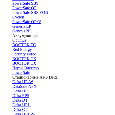
PоwerSafe SBS
PowerSafe OP
PоwerSafe SBS EON
Cyclon
PowerSafe OPzV
Genesis EP
Genesis NP
Аккумуляторы
Optimus
ВОСТОК ТС
Red Energy
Security Force
ВОСТОК СК
ВОСТОК СХ
Парус Электро
PowerSafe
Стационарные АКБ Delta
Delta HR-W
DataSafe NPX
Delta HR
Delta EPS
Delta DT
Delta HRL
Delta CT
Delta HRL-W