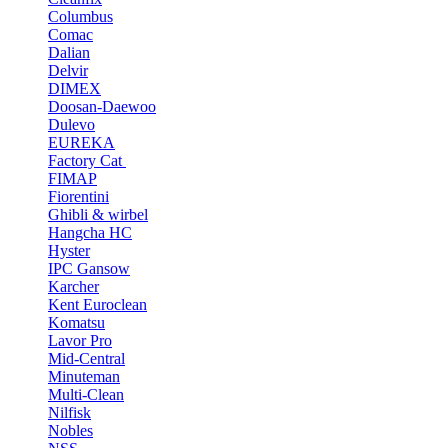
Columbus
Comac
Dalian
Delvir
DIMEX
Doosan-Daewoo
Dulevo
EUREKA
Factory Cat
FIMAP
Fiorentini
Ghibli & wirbel
Hangcha HC
Hyster
IPC Gansow
Karcher
Kent Euroclean
Komatsu
Lavor Pro
Mid-Central
Minuteman
Multi-Clean
Nilfisk
Nobles