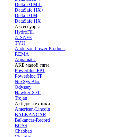
Delta DTM L
DataSafe HX+
Delta DTM
DataSafe HX
Аксессуары
HydroFill
A-SAFE
TVH
Anderson Power Products
REMA
Aquamatic
АКБ малой тяги
Powerbloc FPT
Powerbloc TP
NexSys Bloc
Odyssey
Hawker XFC
Trojan
Акб для техники
American-Lincoln
BALKANCAR
Balkancar-Record
BOSS
Chaobao
Cleanfix