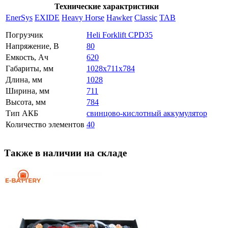
Технические характристики
EnerSys
EXIDE
Heavy Horse
Hawker
Classic
TAB
Погрузчик
Heli Forklift CPD35
Напряжение, В
80
Емкость, Ач
620
Габариты, мм
1028x711x784
Длина, мм
1028
Ширина, мм
711
Высота, мм
784
Тип АКБ
свинцово-кислотный аккумулятор
Количество элементов
40
Также в наличии на складе