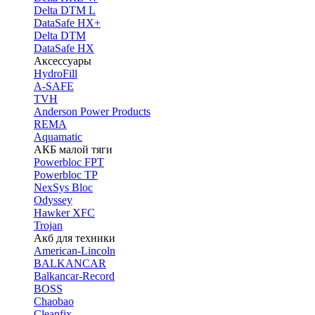
Delta DTM L
DataSafe HX+
Delta DTM
DataSafe HX
Аксессуары
HydroFill
A-SAFE
TVH
Anderson Power Products
REMA
Aquamatic
АКБ малой тяги
Powerbloc FPT
Powerbloc TP
NexSys Bloc
Odyssey
Hawker XFC
Trojan
Акб для техники
American-Lincoln
BALKANCAR
Balkancar-Record
BOSS
Chaobao
Cleanfix