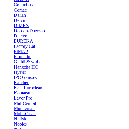
Columbus
Comac
Dalian
Delvir
DIMEX
Doosan-Daewoo
Dulevo
EUREKA
Factory Cat
FIMAP
Fiorentini
Ghibli & wirbel
Hangcha HC
Hyster
IPC Gansow
Karcher
Kent Euroclean
Komatsu
Lavor Pro
Mid-Central
Minuteman
Multi-Clean
Nilfisk
Nobles