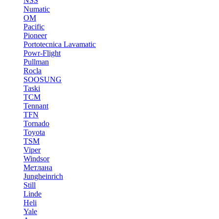
NSS
Numatic
OM
Pacific
Pioneer
Portotecnica Lavamatic
Powr-Flight
Pullman
Rocla
SOOSUNG
Taski
TCM
Tennant
TFN
Tornado
Toyota
TSM
Viper
Windsor
Метлана
Jungheinrich
Still
Linde
Heli
Yale