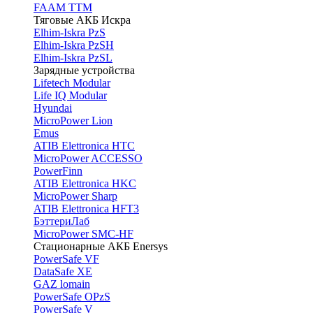
FAAM TTM
Тяговые АКБ Искра
Elhim-Iskra PzS
Elhim-Iskra PzSH
Elhim-Iskra PzSL
Зарядные устройства
Lifetech Modular
Life IQ Modular
Hyundai
MicroPower Lion
Emus
ATIB Elettronica HTC
MicroPower ACCESSO
PowerFinn
ATIB Elettronica HKC
MicroPower Sharp
ATIB Elettronica HFT3
БэттериЛаб
MicroPower SMC-HF
Стационарные АКБ Enersys
PowerSafe VF
DataSafe XE
GAZ lomain
PowerSafe OPzS
PowerSafe V