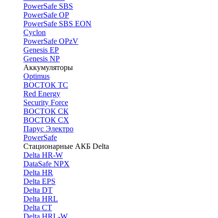
PоwerSafe SBS
PowerSafe OP
PоwerSafe SBS EON
Cyclon
PowerSafe OPzV
Genesis EP
Genesis NP
Аккумуляторы
Optimus
ВОСТОК ТС
Red Energy
Security Force
ВОСТОК СК
ВОСТОК СХ
Парус Электро
PowerSafe
Стационарные АКБ Delta
Delta HR-W
DataSafe NPX
Delta HR
Delta EPS
Delta DT
Delta HRL
Delta CT
Delta HRL-W