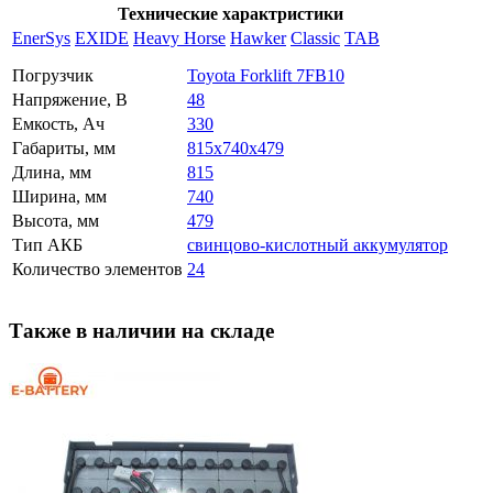
Технические характристики
EnerSys
EXIDE
Heavy Horse
Hawker
Classic
TAB
Погрузчик
Toyota Forklift 7FB10
Напряжение, В
48
Емкость, Ач
330
Габариты, мм
815x740x479
Длина, мм
815
Ширина, мм
740
Высота, мм
479
Тип АКБ
свинцово-кислотный аккумулятор
Количество элементов
24
Также в наличии на складе