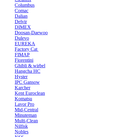
Columbus
Comac
Dalian
Delvir
DIMEX
Doosan-Daewoo
Dulevo
EUREKA
Factory Cat
FIMAP
Fiorentini
Ghibli & wirbel
Hangcha HC
Hyster
IPC Gansow
Karcher
Kent Euroclean
Komatsu
Lavor Pro
Mid-Central
Minuteman
Multi-Clean
Nilfisk
Nobles