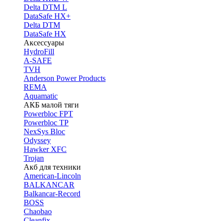
Delta DTM L
DataSafe HX+
Delta DTM
DataSafe HX
Аксессуары
HydroFill
A-SAFE
TVH
Anderson Power Products
REMA
Aquamatic
АКБ малой тяги
Powerbloc FPT
Powerbloc TP
NexSys Bloc
Odyssey
Hawker XFC
Trojan
Акб для техники
American-Lincoln
BALKANCAR
Balkancar-Record
BOSS
Chaobao
Cleanfix