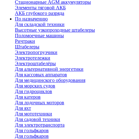
Стационарные AGM аккумуляторы
Элементы тяговой АКБ
АКБ глубокого разряда
По назначению
Для складской техники
Высотные узкопроходные штабелеры
Поломоечные машины
Ричтраки
Штабелеры
Электропогрузчики
Электротележки
Электроштабелёры
Для альтернативной энергетики
Для кассовых аппаратов
Для медицинского оборудования
Для морских судов
Для гидроциклов
Для катеров
Для лодочных моторов
Для яхт
Для мототехники
Для садовой техники
Для электротранспорта
Для гольфкаров
Для гольфкаров