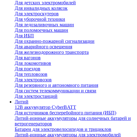
Для детских электромобилей
Для инвалидных колясок
Для электроскутеров
Для уборочной техники
Для ледозаливочных машин
Для поломоечных машин
Для ИБП
Для охранно-пожарной сигнализации
Для аварийного освещения
Для железнодорожного транспорта
Для вагонов
Для локомотивов
Для поездов
Для тепловозов
Для электровозов
Для резервного и автономного питания
Для систем телекоммуникации и связи
Для электростанций
Литий
12В аккумулятор CyberBATT
Для источников бесперебойного питания (ИБП)
Литий-ионные аккумуляторы для солнечных батарей и
ветрогенераторов
Батареи для электровелосипедов и трициклов
Литий-ионные аккумуляторы для электромобилей