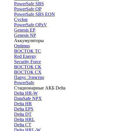
PоwerSafe SBS
PowerSafe OP
PоwerSafe SBS EON
Cyclon
PowerSafe OPzV
Genesis EP
Genesis NP
Аккумуляторы
Optimus
ВОСТОК ТС
Red Energy
Security Force
ВОСТОК СК
ВОСТОК СХ
Парус Электро
PowerSafe
Стационарные АКБ Delta
Delta HR-W
DataSafe NPX
Delta HR
Delta EPS
Delta DT
Delta HRL
Delta CT
Delta HRL-W