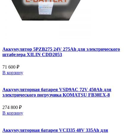
Аккумулятор 5PZB275 24V 275Ah для электрического
штабелера XILIN CDD2053
71 600 ₽
В корзину
Аккумуляторная батарея VSD9AC 72V 450Ah для
электрического погрузчика KOMATSU FB30EX-8
274 800 ₽
В корзину
Аккумуляторная батарея VCI335 48V 335Ah для