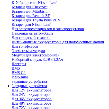
Б_У батареи от Nissan Leaf
Батареи для Chevrolet
Батареи для Mitsibishi
Батареи для Renault ZE
Батареи для Toyata Prius PHV
Батарея для Nissan Leaf
Для электромотоциклов и электроскутеров
Наклейка на автомобиль
Для складской техники
Литий-ионные аккумуляторы для поломоечных машин
Для гольфкаров
Элементы и модули
Модули для электромобилей
Наборный модуль 3,2В 61,2Ач
Логгеры
BMS
BMS G1
BMS mini
Зарядные устройства
Зарядные устройства
Для 12V аккумуляторов
Для 24V аккумуляторов
Для 36V аккумуляторов
Для 48V аккумуляторов
Для 72V аккумуляторов