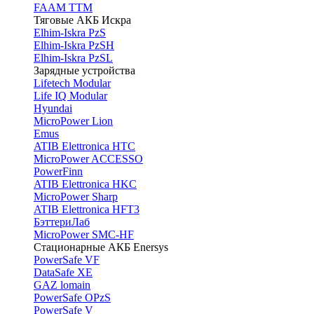
FAAM TTM
Тяговые АКБ Искра
Elhim-Iskra PzS
Elhim-Iskra PzSH
Elhim-Iskra PzSL
Зарядные устройства
Lifetech Modular
Life IQ Modular
Hyundai
MicroPower Lion
Emus
ATIB Elettronica HTC
MicroPower ACCESSO
PowerFinn
ATIB Elettronica HKC
MicroPower Sharp
ATIB Elettronica HFT3
БэттериЛаб
MicroPower SMC-HF
Стационарные АКБ Enersys
PowerSafe VF
DataSafe XE
GAZ lomain
PowerSafe OPzS
PowerSafe V