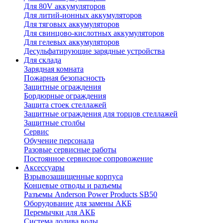
Для 80V аккумуляторов
Для литий-ионных аккумуляторов
Для тяговых аккумуляторов
Для свинцово-кислотных аккумуляторов
Для гелевых аккумуляторов
Десульфатирующие зарядные устройства
Для склада
Зарядная комната
Пожарная безопасность
Защитные ограждения
Бордюрные ограждения
Защита стоек стеллажей
Защитные ограждения для торцов стеллажей
Защитные столбы
Сервис
Обучение персонала
Разовые сервисные работы
Постоянное сервисное сопровожение
Аксессуары
Взрывозащищенные корпуса
Концевые отводы и разъемы
Разъемы Anderson Power Products SB50
Оборудование для замены АКБ
Перемычки для АКБ
Система долива воды