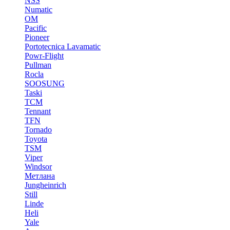
NSS
Numatic
OM
Pacific
Pioneer
Portotecnica Lavamatic
Powr-Flight
Pullman
Rocla
SOOSUNG
Taski
TCM
Tennant
TFN
Tornado
Toyota
TSM
Viper
Windsor
Метлана
Jungheinrich
Still
Linde
Heli
Yale