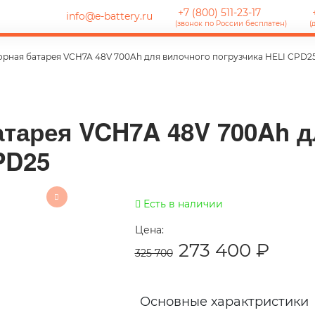
+7 (800) 511-23-17
+
info@e-battery.ru
(звонок по России бесплатен)
(
рная батарея VCH7A 48V 700Ah для вилочного погрузчика HELI CPD2
тарея VCH7A 48V 700Ah д
PD25
Есть в наличии
Цена:
273 400
₽
325 700
Основные характристики