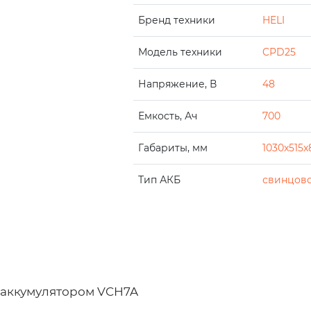
Бренд техники
HELI
Модель техники
CPD25
Напряжение, В
48
Емкость, Ач
700
Габариты, мм
1030x515x
Тип АКБ
свинцово
с аккумулятором VCH7A