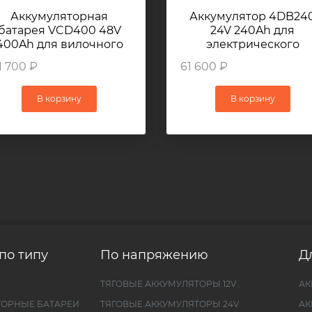
Аккумуляторная
Аккумулятор 4DB24
батарея VCD400 48V
24V 240Ah для
400Ah для вилочного
электрического
погрузчика TOYOTA
штабелера XILIN
1 700 ₽
61 600 ₽
7FB14
CDD20H
В корзину
В корзину
по типу
По напряжению
Д
ТЯГОВЫЕ АККУМУЛЯТОРЫ 12V
АК
ТОРНЫЕ БАТАРЕИ
ТЯГОВЫЕ АККУМУЛЯТОРЫ 24V
АК