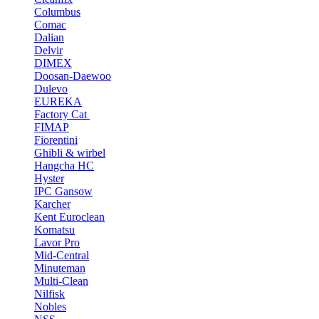
Columbus
Comac
Dalian
Delvir
DIMEX
Doosan-Daewoo
Dulevo
EUREKA
Factory Cat
FIMAP
Fiorentini
Ghibli & wirbel
Hangcha HC
Hyster
IPC Gansow
Karcher
Kent Euroclean
Komatsu
Lavor Pro
Mid-Central
Minuteman
Multi-Clean
Nilfisk
Nobles