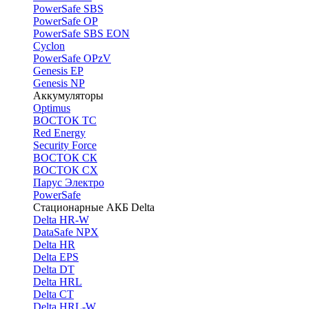
PоwerSafe SBS
PowerSafe OP
PоwerSafe SBS EON
Cyclon
PowerSafe OPzV
Genesis EP
Genesis NP
Аккумуляторы
Optimus
ВОСТОК ТС
Red Energy
Security Force
ВОСТОК СК
ВОСТОК СХ
Парус Электро
PowerSafe
Стационарные АКБ Delta
Delta HR-W
DataSafe NPX
Delta HR
Delta EPS
Delta DT
Delta HRL
Delta CT
Delta HRL-W