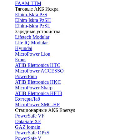
FAAM TTM
Тяговые АКБ Искра
Elhim-Iskra PzS
Elhim-Iskra PzSH
Elhim-Iskra PzSL
Зарядные устройства
Lifetech Modular
Life IQ Modular
Hyundai
MicroPower Lion
Emus
ATIB Elettronica HTC
MicroPower ACCESSO
PowerFinn
ATIB Elettronica HKC
MicroPower Sharp
ATIB Elettronica HFT3
БэттериЛаб
MicroPower SMC-HF
Стационарные АКБ Enersys
PowerSafe VF
DataSafe XE
GAZ lomain
PowerSafe OPzS
PowerSafe V