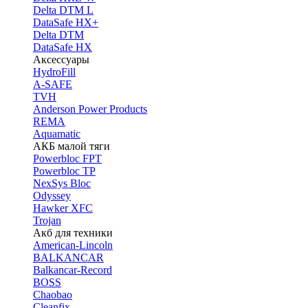
Delta DTM L
DataSafe HX+
Delta DTM
DataSafe HX
Аксессуары
HydroFill
A-SAFE
TVH
Anderson Power Products
REMA
Aquamatic
АКБ малой тяги
Powerbloc FPT
Powerbloc TP
NexSys Bloc
Odyssey
Hawker XFC
Trojan
Акб для техники
American-Lincoln
BALKANCAR
Balkancar-Record
BOSS
Chaobao
Cleanfix