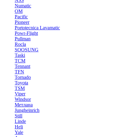
NSS
Numatic
OM
Pacific
Pioneer
Portotecnica Lavamatic
Powr-Flight
Pullman
Rocla
SOOSUNG
Taski
TCM
Tennant
TFN
Tornado
Toyota
TSM
Viper
Windsor
Метлана
Jungheinrich
Still
Linde
Heli
Yale