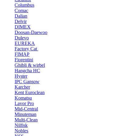
Columbus
Comac
Dalian
Delvir
DIMEX
Doosan-Daewoo
Dulevo
EUREKA
Factory Cat
FIMAP
Fiorentini
Ghibli & wirbel
Hangcha HC
Hyster
IPC Gansow
Karcher
Kent Euroclean
Komatsu
Lavor Pro
Mid-Central
Minuteman
Multi-Clean
Nilfisk
Nobles