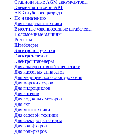
Стационарные AGM аккумуляторы
Элементы тяговой АКБ
АКБ глубокого разряда
По назначению
Для складской техники
Высотные узкопроходные штабелеры
Поломоечные машины
Ричтраки
Штабелеры
Электропогрузчики
Электротележки
Электроштабелёры
Для альтернативной энергетики
Для кассовых аппаратов
Для медицинского оборудования
Для морских судов
Для гидроциклов
Для катеров
Для лодочных моторов
Для яхт
Для мототехники
Для садовой техники
Для электротранспорта
Для гольфкаров
Для гольфкаров