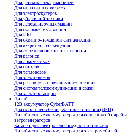
Для детских электромобилей
Для инвалидных колясок
Для электроскутеров
Для уборочной техники
Для ледозаливочных машин
Для поломоечных машин
Для ИБП
Для охранно-пожарной сигнализации
Для аварийного освещения
Для железнодорожного транспорта
Для вагонов
Для локомотивов
Для поездов
Для тепловозов
Для электровозов
Для резервного и автономного питания
Для систем телекоммуникации и связи
Для электростанций
Литий
12В аккумулятор CyberBATT
Для источников бесперебойного питания (ИБП)
Литий-ионные аккумуляторы для солнечных батарей и
ветрогенераторов
Батареи для электровелосипедов и трициклов
Литий-ионные аккумуляторы для электромобилей