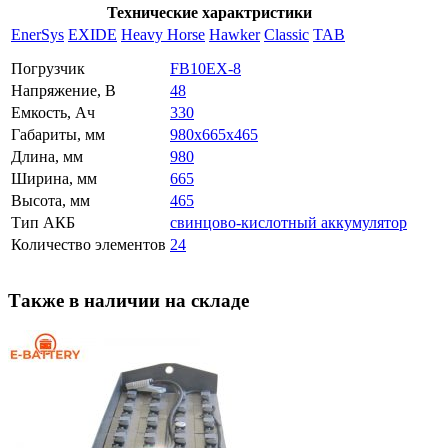
Технические характристики
EnerSys
EXIDE
Heavy Horse
Hawker
Classic
TAB
Погрузчик
FB10EX-8
Напряжение, В
48
Емкость, Ач
330
Габариты, мм
980x665x465
Длина, мм
980
Ширина, мм
665
Высота, мм
465
Тип АКБ
свинцово-кислотный аккумулятор
Количество элементов
24
Также в наличии на складе