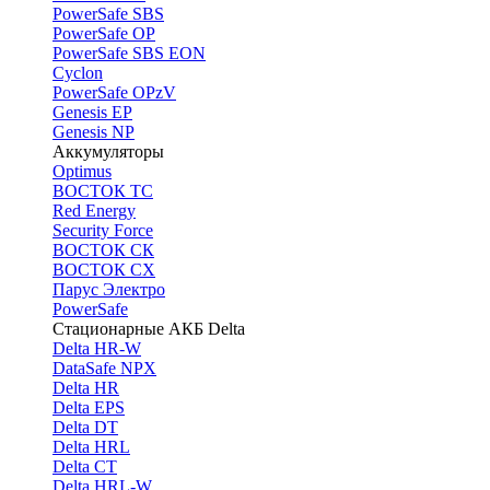
PоwerSafe SBS
PowerSafe OP
PоwerSafe SBS EON
Cyclon
PowerSafe OPzV
Genesis EP
Genesis NP
Аккумуляторы
Optimus
ВОСТОК ТС
Red Energy
Security Force
ВОСТОК СК
ВОСТОК СХ
Парус Электро
PowerSafe
Стационарные АКБ Delta
Delta HR-W
DataSafe NPX
Delta HR
Delta EPS
Delta DT
Delta HRL
Delta CT
Delta HRL-W