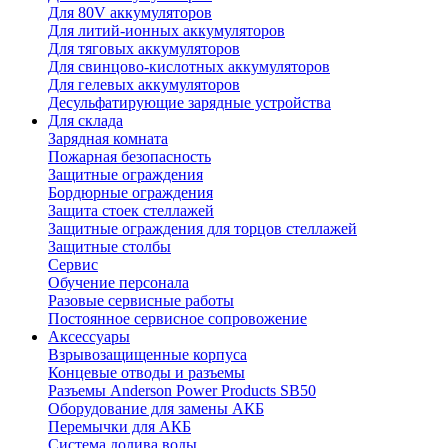
Для 80V аккумуляторов
Для литий-ионных аккумуляторов
Для тяговых аккумуляторов
Для свинцово-кислотных аккумуляторов
Для гелевых аккумуляторов
Десульфатирующие зарядные устройства
Для склада
Зарядная комната
Пожарная безопасность
Защитные ограждения
Бордюрные ограждения
Защита стоек стеллажей
Защитные ограждения для торцов стеллажей
Защитные столбы
Сервис
Обучение персонала
Разовые сервисные работы
Постоянное сервисное сопровожение
Аксессуары
Взрывозащищенные корпуса
Концевые отводы и разъемы
Разъемы Anderson Power Products SB50
Оборудование для замены АКБ
Перемычки для АКБ
Система долива воды