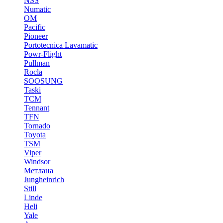
NSS
Numatic
OM
Pacific
Pioneer
Portotecnica Lavamatic
Powr-Flight
Pullman
Rocla
SOOSUNG
Taski
TCM
Tennant
TFN
Tornado
Toyota
TSM
Viper
Windsor
Метлана
Jungheinrich
Still
Linde
Heli
Yale