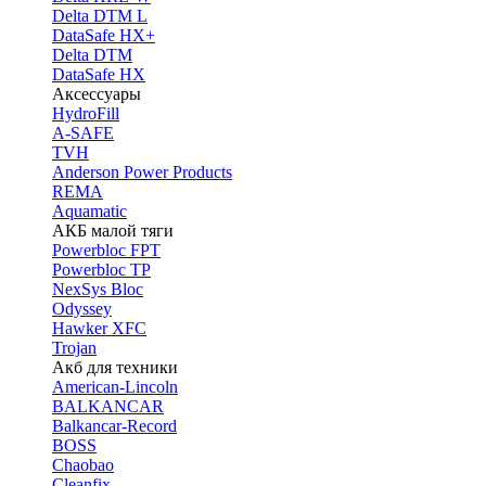
Delta DTM L
DataSafe HX+
Delta DTM
DataSafe HX
Аксессуары
HydroFill
A-SAFE
TVH
Anderson Power Products
REMA
Aquamatic
АКБ малой тяги
Powerbloc FPT
Powerbloc TP
NexSys Bloc
Odyssey
Hawker XFC
Trojan
Акб для техники
American-Lincoln
BALKANCAR
Balkancar-Record
BOSS
Chaobao
Cleanfix