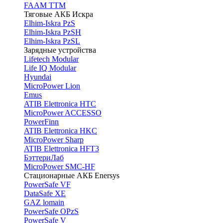
FAAM TTM
Тяговые АКБ Искра
Elhim-Iskra PzS
Elhim-Iskra PzSH
Elhim-Iskra PzSL
Зарядные устройства
Lifetech Modular
Life IQ Modular
Hyundai
MicroPower Lion
Emus
ATIB Elettronica HTC
MicroPower ACCESSO
PowerFinn
ATIB Elettronica HKC
MicroPower Sharp
ATIB Elettronica HFT3
БэттериЛаб
MicroPower SMC-HF
Стационарные АКБ Enersys
PowerSafe VF
DataSafe XE
GAZ lomain
PowerSafe OPzS
PowerSafe V