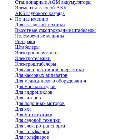
Стационарные AGM аккумуляторы
Элементы тяговой АКБ
АКБ глубокого разряда
По назначению
Для складской техники
Высотные узкопроходные штабелеры
Поломоечные машины
Ричтраки
Штабелеры
Электропогрузчики
Электротележки
Электроштабелёры
Для альтернативной энергетики
Для кассовых аппаратов
Для медицинского оборудования
Для морских судов
Для гидроциклов
Для катеров
Для лодочных моторов
Для яхт
Для мототехники
Для садовой техники
Для электротранспорта
Для гольфкаров
Для гольфкаров