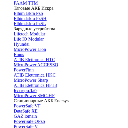
FAAM TTM
Тяговые АКБ Искра
Elhim-Iskra PzS
Elhim-Iskra PzSH
Elhim-Iskra PzSL
Зарядные устройства
Lifetech Modular
Life IQ Modular
Hyundai
MicroPower Lion
Emus
ATIB Elettronica HTC
MicroPower ACCESSO
PowerFinn
ATIB Elettronica HKC
MicroPower Sharp
ATIB Elettronica HFT3
БэттериЛаб
MicroPower SMC-HF
Стационарные АКБ Enersys
PowerSafe VF
DataSafe XE
GAZ lomain
PowerSafe OPzS
PowerSafe V