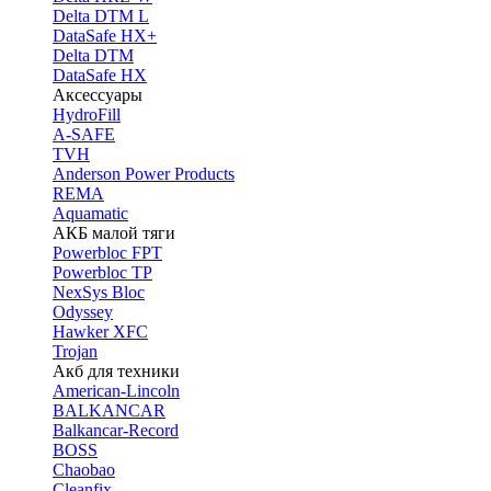
Delta DTM L
DataSafe HX+
Delta DTM
DataSafe HX
Аксессуары
HydroFill
A-SAFE
TVH
Anderson Power Products
REMA
Aquamatic
АКБ малой тяги
Powerbloc FPT
Powerbloc TP
NexSys Bloc
Odyssey
Hawker XFC
Trojan
Акб для техники
American-Lincoln
BALKANCAR
Balkancar-Record
BOSS
Chaobao
Cleanfix