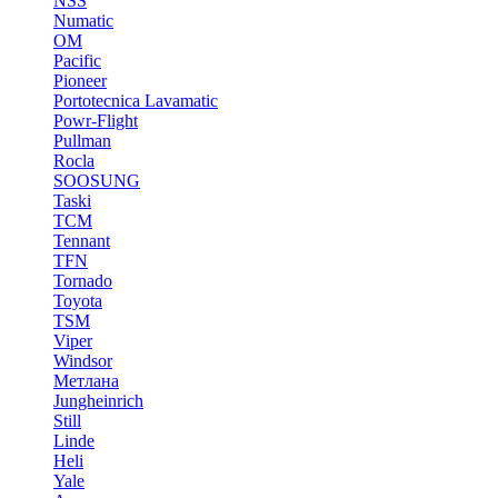
NSS
Numatic
OM
Pacific
Pioneer
Portotecnica Lavamatic
Powr-Flight
Pullman
Rocla
SOOSUNG
Taski
TCM
Tennant
TFN
Tornado
Toyota
TSM
Viper
Windsor
Метлана
Jungheinrich
Still
Linde
Heli
Yale