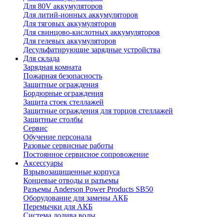
Для 80V аккумуляторов
Для литий-ионных аккумуляторов
Для тяговых аккумуляторов
Для свинцово-кислотных аккумуляторов
Для гелевых аккумуляторов
Десульфатирующие зарядные устройства
Для склада
Зарядная комната
Пожарная безопасность
Защитные ограждения
Бордюрные ограждения
Защита стоек стеллажей
Защитные ограждения для торцов стеллажей
Защитные столбы
Сервис
Обучение персонала
Разовые сервисные работы
Постоянное сервисное сопровожение
Аксессуары
Взрывозащищенные корпуса
Концевые отводы и разъемы
Разъемы Anderson Power Products SB50
Оборудование для замены АКБ
Перемычки для АКБ
Система долива воды