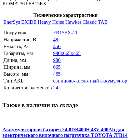
KOMATSU FB15EX
Технические характристики
EnerSys
EXIDE
Heavy Horse
Hawker
Classic
TAB
Погрузчик
FB15EX-11
Напряжение, В
48
Емкость, Ач
450
Габариты, мм
980x665x465
Длина, мм
980
Ширина, мм
665
Высота, мм
465
Тип АКБ
свинцово-кислотный аккумулятор
Количество элементов
24
Также в наличии на складе
Аккумуляторная батарея 24-8DB400H 48V 400Ah для
электрического вилочного погрузчика TOYOTA 7FB14