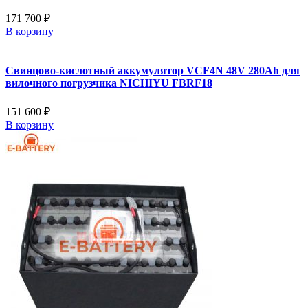
171 700 ₽
В корзину
Свинцово-кислотный аккумулятор VCF4N 48V 280Ah для
вилочного погрузчика NICHIYU FBRF18
151 600 ₽
В корзину