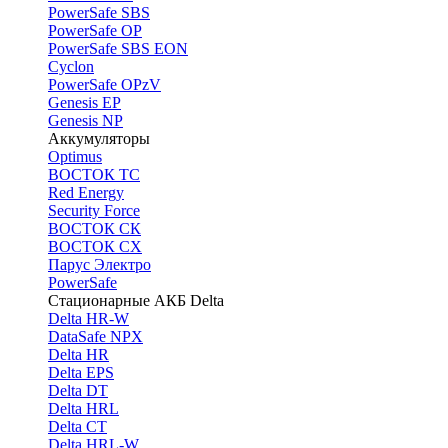
PоwerSafe SBS
PowerSafe OP
PоwerSafe SBS EON
Cyclon
PowerSafe OPzV
Genesis EP
Genesis NP
Аккумуляторы
Optimus
ВОСТОК ТС
Red Energy
Security Force
ВОСТОК СК
ВОСТОК СХ
Парус Электро
PowerSafe
Стационарные АКБ Delta
Delta HR-W
DataSafe NPX
Delta HR
Delta EPS
Delta DT
Delta HRL
Delta CT
Delta HRL-W