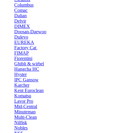
Columbus
Comac
Dalian
Delvir
DIMEX
Doosan-Daewoo
Dulevo
EUREKA
Factory Cat
FIMAP
Fiorentini
Ghibli & wirbel
Hangcha HC
Hyster
IPC Gansow
Karcher
Kent Euroclean
Komatsu
Lavor Pro
Mid-Central
Minuteman
Multi-Clean
Nilfisk
Nobles