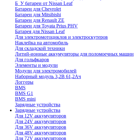
Б_У батареи от Nissan Leaf
Батареи для Chevrolet
Батареи для Mitsibishi
Батареи для Renault ZE
Батареи для Toyata Prius PHV
Батарея для Nissan Leaf
Для электромотоциклов и электроскутеров
Наклейка на автомобиль
Для складской техники
Литий-ионные аккумуляторы для поломоечных машин
Для гольфкаров
Элементы и модули
Модули для электромобилей
Наборный модуль 3,2В 61,2Ач
Логгеры
BMS
BMS G1
BMS mini
Зарядные устройства
Зарядные устройства
Для 12V аккумуляторов
Для 24V аккумуляторов
Для 36V аккумуляторов
Для 48V аккумуляторов
Для 72V аккумуляторов