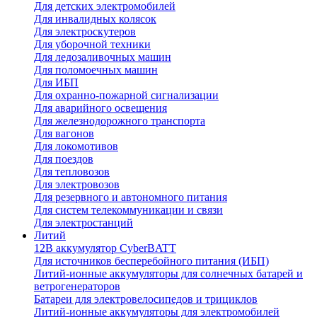
Для детских электромобилей
Для инвалидных колясок
Для электроскутеров
Для уборочной техники
Для ледозаливочных машин
Для поломоечных машин
Для ИБП
Для охранно-пожарной сигнализации
Для аварийного освещения
Для железнодорожного транспорта
Для вагонов
Для локомотивов
Для поездов
Для тепловозов
Для электровозов
Для резервного и автономного питания
Для систем телекоммуникации и связи
Для электростанций
Литий
12В аккумулятор CyberBATT
Для источников бесперебойного питания (ИБП)
Литий-ионные аккумуляторы для солнечных батарей и
ветрогенераторов
Батареи для электровелосипедов и трициклов
Литий-ионные аккумуляторы для электромобилей