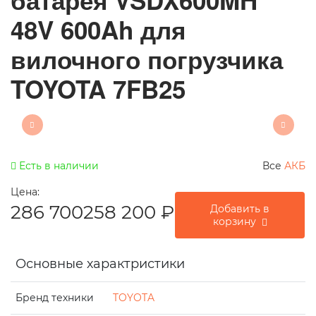
батарея VSDX600MH
48V 600Ah для
вилочного погрузчика
TOYOTA 7FB25
Есть в наличии
Все
АКБ
Цена:
286 700
258 200
₽
Добавить в
корзину
Основные характристики
Бренд техники
TOYOTA