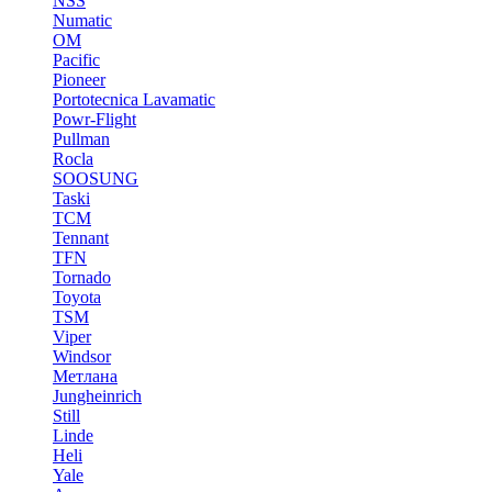
NSS
Numatic
OM
Pacific
Pioneer
Portotecnica Lavamatic
Powr-Flight
Pullman
Rocla
SOOSUNG
Taski
TCM
Tennant
TFN
Tornado
Toyota
TSM
Viper
Windsor
Метлана
Jungheinrich
Still
Linde
Heli
Yale