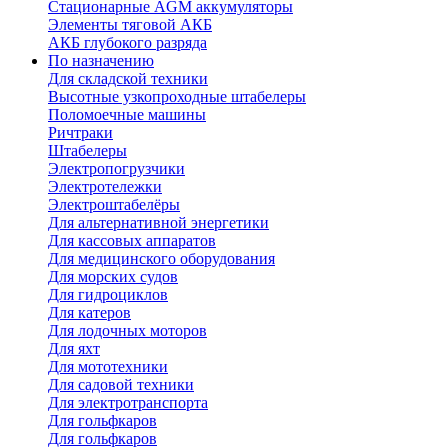
Стационарные AGM аккумуляторы
Элементы тяговой АКБ
АКБ глубокого разряда
По назначению
Для складской техники
Высотные узкопроходные штабелеры
Поломоечные машины
Ричтраки
Штабелеры
Электропогрузчики
Электротележки
Электроштабелёры
Для альтернативной энергетики
Для кассовых аппаратов
Для медицинского оборудования
Для морских судов
Для гидроциклов
Для катеров
Для лодочных моторов
Для яхт
Для мототехники
Для садовой техники
Для электротранспорта
Для гольфкаров
Для гольфкаров