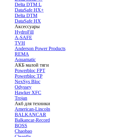
Delta DTM L
DataSafe HX+
Delta DTM
DataSafe HX
Аксессуары
HydroFill
A-SAFE
TVH
Anderson Power Products
REMA
Aquamatic
АКБ малой тяги
Powerbloc FPT
Powerbloc TP
NexSys Bloc
Odyssey
Hawker XFC
Trojan
Акб для техники
American-Lincoln
BALKANCAR
Balkancar-Record
BOSS
Chaobao
Cleanfix