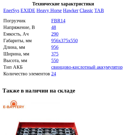
Технические характристики
EnerSys
EXIDE
Heavy Horse
Hawker
Classic
TAB
Погрузчик
FBR14
Напряжение, В
48
Емкость, Ач
290
Габариты, мм
956x375x550
Длина, мм
956
Ширина, мм
375
Высота, мм
550
Тип АКБ
свинцово-кислотный аккумулятор
Количество элементов
24
Также в наличии на складе