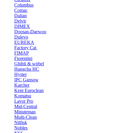
Columbus
Comac
Dalian
Delvir
DIMEX
Doosan-Daewoo
Dulevo
EUREKA
Factory Cat
FIMAP
Fiorentini
Ghibli & wirbel
Hangcha HC
Hyster
IPC Gansow
Karcher
Kent Euroclean
Komatsu
Lavor Pro
Mid-Central
Minuteman
Multi-Clean
Nilfisk
Nobles