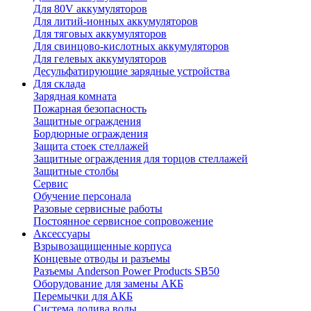
Для 80V аккумуляторов
Для литий-ионных аккумуляторов
Для тяговых аккумуляторов
Для свинцово-кислотных аккумуляторов
Для гелевых аккумуляторов
Десульфатирующие зарядные устройства
Для склада
Зарядная комната
Пожарная безопасность
Защитные ограждения
Бордюрные ограждения
Защита стоек стеллажей
Защитные ограждения для торцов стеллажей
Защитные столбы
Сервис
Обучение персонала
Разовые сервисные работы
Постоянное сервисное сопровожение
Аксессуары
Взрывозащищенные корпуса
Концевые отводы и разъемы
Разъемы Anderson Power Products SB50
Оборудование для замены АКБ
Перемычки для АКБ
Система долива воды