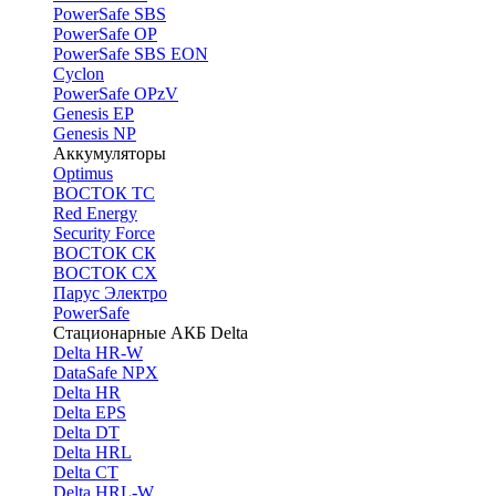
PоwerSafe SBS
PowerSafe OP
PоwerSafe SBS EON
Cyclon
PowerSafe OPzV
Genesis EP
Genesis NP
Аккумуляторы
Optimus
ВОСТОК ТС
Red Energy
Security Force
ВОСТОК СК
ВОСТОК СХ
Парус Электро
PowerSafe
Стационарные АКБ Delta
Delta HR-W
DataSafe NPX
Delta HR
Delta EPS
Delta DT
Delta HRL
Delta CT
Delta HRL-W