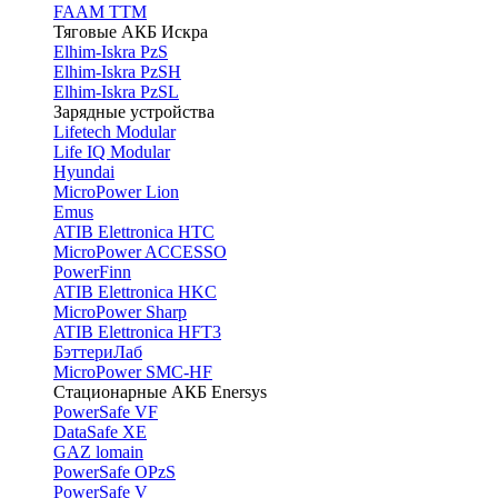
FAAM TTM
Тяговые АКБ Искра
Elhim-Iskra PzS
Elhim-Iskra PzSH
Elhim-Iskra PzSL
Зарядные устройства
Lifetech Modular
Life IQ Modular
Hyundai
MicroPower Lion
Emus
ATIB Elettronica HTC
MicroPower ACCESSO
PowerFinn
ATIB Elettronica HKC
MicroPower Sharp
ATIB Elettronica HFT3
БэттериЛаб
MicroPower SMC-HF
Стационарные АКБ Enersys
PowerSafe VF
DataSafe XE
GAZ lomain
PowerSafe OPzS
PowerSafe V