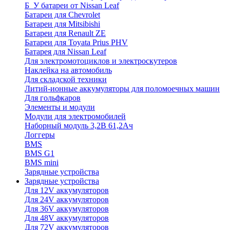
Б_У батареи от Nissan Leaf
Батареи для Chevrolet
Батареи для Mitsibishi
Батареи для Renault ZE
Батареи для Toyata Prius PHV
Батарея для Nissan Leaf
Для электромотоциклов и электроскутеров
Наклейка на автомобиль
Для складской техники
Литий-ионные аккумуляторы для поломоечных машин
Для гольфкаров
Элементы и модули
Модули для электромобилей
Наборный модуль 3,2В 61,2Ач
Логгеры
BMS
BMS G1
BMS mini
Зарядные устройства
Зарядные устройства
Для 12V аккумуляторов
Для 24V аккумуляторов
Для 36V аккумуляторов
Для 48V аккумуляторов
Для 72V аккумуляторов