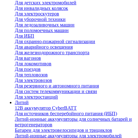
Для детских электромобилей
Для инвалидных колясок
Для электроскутеров
Для уборочной техники
Для ледозаливочных машин
Для поломоечных машин
Для ИБП
Для охранно-пожарной сигнализации
Для аварийного освещения
Для железнодорожного транспорта
Для вагонов
Для локомотивов
Для поездов
Для тепловозов
Для электровозов
Для резервного и автономного питания
Для систем телекоммуникации и связи
Для электростанций
Литий
12В аккумулятор CyberBATT
Для источников бесперебойного питания (ИБП)
Литий-ионные аккумуляторы для солнечных батарей и
ветрогенераторов
Батареи для электровелосипедов и трициклов
Литий-ионные аккумуляторы для электромобилей