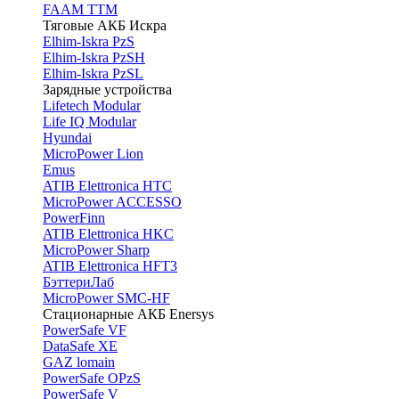
FAAM TTM
Тяговые АКБ Искра
Elhim-Iskra PzS
Elhim-Iskra PzSH
Elhim-Iskra PzSL
Зарядные устройства
Lifetech Modular
Life IQ Modular
Hyundai
MicroPower Lion
Emus
ATIB Elettronica HTC
MicroPower ACCESSO
PowerFinn
ATIB Elettronica HKC
MicroPower Sharp
ATIB Elettronica HFT3
БэттериЛаб
MicroPower SMC-HF
Стационарные АКБ Enersys
PowerSafe VF
DataSafe XE
GAZ lomain
PowerSafe OPzS
PowerSafe V