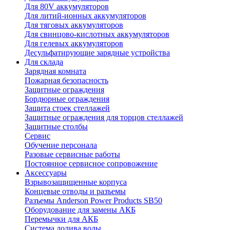
Для 80V аккумуляторов
Для литий-ионных аккумуляторов
Для тяговых аккумуляторов
Для свинцово-кислотных аккумуляторов
Для гелевых аккумуляторов
Десульфатирующие зарядные устройства
Для склада
Зарядная комната
Пожарная безопасность
Защитные ограждения
Бордюрные ограждения
Защита стоек стеллажей
Защитные ограждения для торцов стеллажей
Защитные столбы
Сервис
Обучение персонала
Разовые сервисные работы
Постоянное сервисное сопровожение
Аксессуары
Взрывозащищенные корпуса
Концевые отводы и разъемы
Разъемы Anderson Power Products SB50
Оборудование для замены АКБ
Перемычки для АКБ
Система долива воды