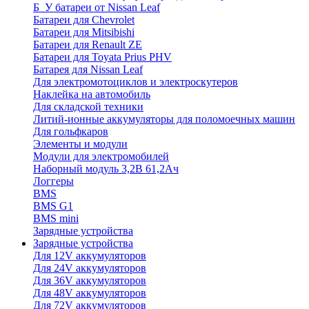
Б_У батареи от Nissan Leaf
Батареи для Chevrolet
Батареи для Mitsibishi
Батареи для Renault ZE
Батареи для Toyata Prius PHV
Батарея для Nissan Leaf
Для электромотоциклов и электроскутеров
Наклейка на автомобиль
Для складской техники
Литий-ионные аккумуляторы для поломоечных машин
Для гольфкаров
Элементы и модули
Модули для электромобилей
Наборный модуль 3,2В 61,2Ач
Логгеры
BMS
BMS G1
BMS mini
Зарядные устройства
Зарядные устройства
Для 12V аккумуляторов
Для 24V аккумуляторов
Для 36V аккумуляторов
Для 48V аккумуляторов
Для 72V аккумуляторов