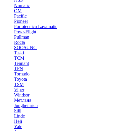
NSS
Numatic
OM
Pacific
Pioneer
Portotecnica Lavamatic
Powr-Flight
Pullman
Rocla
SOOSUNG
Taski
TCM
Tennant
TFN
Tornado
Toyota
TSM
Viper
Windsor
Метлана
Jungheinrich
Still
Linde
Heli
Yale