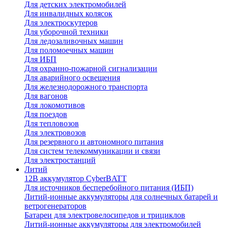
Для детских электромобилей
Для инвалидных колясок
Для электроскутеров
Для уборочной техники
Для ледозаливочных машин
Для поломоечных машин
Для ИБП
Для охранно-пожарной сигнализации
Для аварийного освещения
Для железнодорожного транспорта
Для вагонов
Для локомотивов
Для поездов
Для тепловозов
Для электровозов
Для резервного и автономного питания
Для систем телекоммуникации и связи
Для электростанций
Литий
12В аккумулятор CyberBATT
Для источников бесперебойного питания (ИБП)
Литий-ионные аккумуляторы для солнечных батарей и
ветрогенераторов
Батареи для электровелосипедов и трициклов
Литий-ионные аккумуляторы для электромобилей