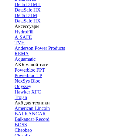
Delta DTM L
DataSafe HX+
Delta DTM
DataSafe HX
Аксессуары
HydroFill
A-SAFE
TVH
Anderson Power Products
REMA
Aquamatic
АКБ малой тяги
Powerbloc FPT
Powerbloc TP
NexSys Bloc
Odyssey
Hawker XFC
Trojan
Акб для техники
American-Lincoln
BALKANCAR
Balkancar-Record
BOSS
Chaobao
Cleanfix