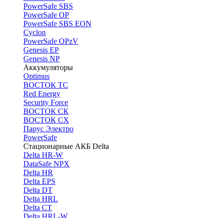
PоwerSafe SBS
PowerSafe OP
PоwerSafe SBS EON
Cyclon
PowerSafe OPzV
Genesis EP
Genesis NP
Аккумуляторы
Optimus
ВОСТОК ТС
Red Energy
Security Force
ВОСТОК СК
ВОСТОК СХ
Парус Электро
PowerSafe
Стационарные АКБ Delta
Delta HR-W
DataSafe NPX
Delta HR
Delta EPS
Delta DT
Delta HRL
Delta CT
Delta HRL-W