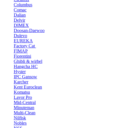
Columbus
Comac
Dalian
Delvir
DIMEX
Doosan-Daewoo
Dulevo
EUREKA
Factory Cat
FIMAP
Fiorentini
Ghibli & wirbel
Hangcha HC
Hyster
IPC Gansow
Karcher
Kent Euroclean
Komatsu
Lavor Pro
Mid-Central
Minuteman
Multi-Clean
Nilfisk
Nobles