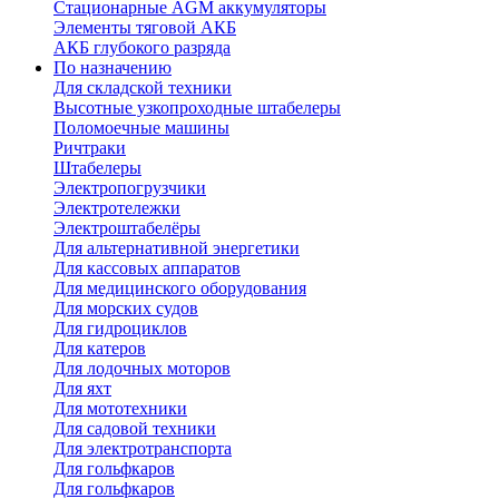
Стационарные AGM аккумуляторы
Элементы тяговой АКБ
АКБ глубокого разряда
По назначению
Для складской техники
Высотные узкопроходные штабелеры
Поломоечные машины
Ричтраки
Штабелеры
Электропогрузчики
Электротележки
Электроштабелёры
Для альтернативной энергетики
Для кассовых аппаратов
Для медицинского оборудования
Для морских судов
Для гидроциклов
Для катеров
Для лодочных моторов
Для яхт
Для мототехники
Для садовой техники
Для электротранспорта
Для гольфкаров
Для гольфкаров