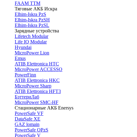
FAAM TTM
Тяговые АКБ Искра
Elhim-Iskra PzS
Elhim-Iskra PzSH
Elhim-Iskra PzSL
Зарядные устройства
Lifetech Modular
Life IQ Modular
Hyundai
MicroPower Lion
Emus
ATIB Elettronica HTC
MicroPower ACCESSO
PowerFinn
ATIB Elettronica HKC
MicroPower Sharp
ATIB Elettronica HFT3
БэттериЛаб
MicroPower SMC-HF
Стационарные АКБ Enersys
PowerSafe VF
DataSafe XE
GAZ lomain
PowerSafe OPzS
PowerSafe V