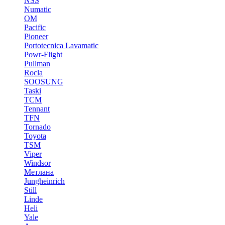
NSS
Numatic
OM
Pacific
Pioneer
Portotecnica Lavamatic
Powr-Flight
Pullman
Rocla
SOOSUNG
Taski
TCM
Tennant
TFN
Tornado
Toyota
TSM
Viper
Windsor
Метлана
Jungheinrich
Still
Linde
Heli
Yale