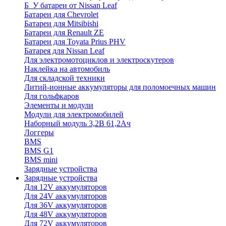
Б_У батареи от Nissan Leaf
Батареи для Chevrolet
Батареи для Mitsibishi
Батареи для Renault ZE
Батареи для Toyata Prius PHV
Батарея для Nissan Leaf
Для электромотоциклов и электроскутеров
Наклейка на автомобиль
Для складской техники
Литий-ионные аккумуляторы для поломоечных машин
Для гольфкаров
Элементы и модули
Модули для электромобилей
Наборный модуль 3,2В 61,2Ач
Логгеры
BMS
BMS G1
BMS mini
Зарядные устройства
Зарядные устройства
Для 12V аккумуляторов
Для 24V аккумуляторов
Для 36V аккумуляторов
Для 48V аккумуляторов
Для 72V аккумуляторов