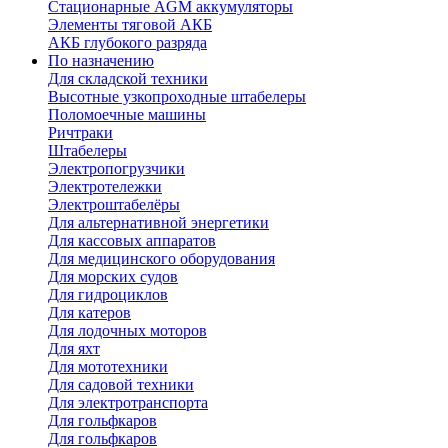
Стационарные AGM аккумуляторы
Элементы тяговой АКБ
АКБ глубокого разряда
По назначению
Для складской техники
Высотные узкопроходные штабелеры
Поломоечные машины
Ричтраки
Штабелеры
Электропогрузчики
Электротележки
Электроштабелёры
Для альтернативной энергетики
Для кассовых аппаратов
Для медицинского оборудования
Для морских судов
Для гидроциклов
Для катеров
Для лодочных моторов
Для яхт
Для мототехники
Для садовой техники
Для электротранспорта
Для гольфкаров
Для гольфкаров