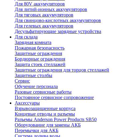
Для 80V аккумуляторов
Для литий-ионных аккумуляторов
Для тяговых аккумуляторов
Для свинцово-кислотных аккумуляторов
Для гелевых аккумуляторов
Десульфатирующие зарядные устройства
Для склада
Зарядная комната
Пожарная безопасность
Защитные ограждения
Бордюрные ограждения
Защита стоек стеллажей
Защитные ограждения для торцов стеллажей
Защитные столбы
Сервис
Обучение персонала
Разовые сервисные работы
Постоянное сервисное сопровожение
Аксессуары
Взрывозащищенные корпуса
Концевые отводы и разъемы
Разъемы Anderson Power Products SB50
Оборудование для замены АКБ
Перемычки для АКБ
Система долива воды