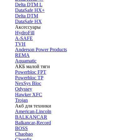
Delta DTM L
DataSafe HX+
Delta DTM
DataSafe HX
Аксессуары
HydroFill
A-SAFE
TVH
Anderson Power Products
REMA
Aquamatic
АКБ малой тяги
Powerbloc FPT
Powerbloc TP
NexSys Bloc
Odyssey
Hawker XFC
Trojan
Акб для техники
American-Lincoln
BALKANCAR
Balkancar-Record
BOSS
Chaobao
Cleanfix