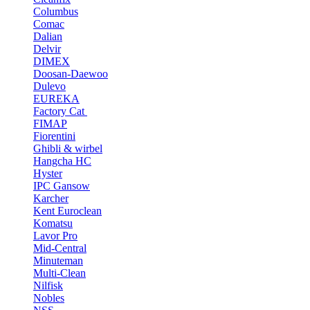
Columbus
Comac
Dalian
Delvir
DIMEX
Doosan-Daewoo
Dulevo
EUREKA
Factory Cat
FIMAP
Fiorentini
Ghibli & wirbel
Hangcha HC
Hyster
IPC Gansow
Karcher
Kent Euroclean
Komatsu
Lavor Pro
Mid-Central
Minuteman
Multi-Clean
Nilfisk
Nobles