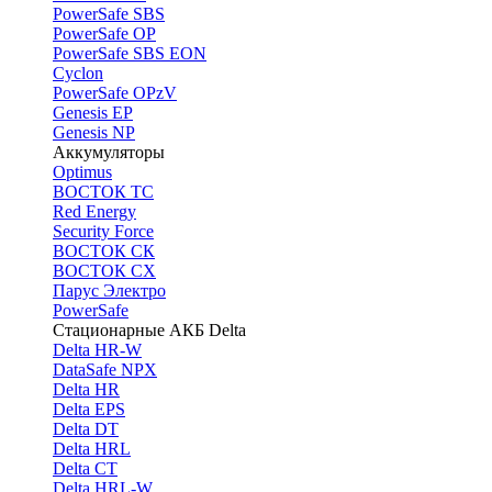
PоwerSafe SBS
PowerSafe OP
PоwerSafe SBS EON
Cyclon
PowerSafe OPzV
Genesis EP
Genesis NP
Аккумуляторы
Optimus
ВОСТОК ТС
Red Energy
Security Force
ВОСТОК СК
ВОСТОК СХ
Парус Электро
PowerSafe
Стационарные АКБ Delta
Delta HR-W
DataSafe NPX
Delta HR
Delta EPS
Delta DT
Delta HRL
Delta CT
Delta HRL-W