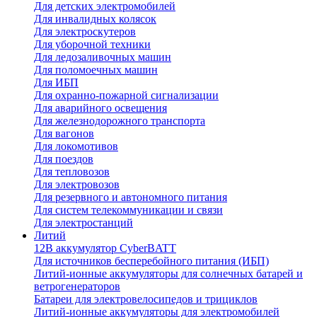
Для детских электромобилей
Для инвалидных колясок
Для электроскутеров
Для уборочной техники
Для ледозаливочных машин
Для поломоечных машин
Для ИБП
Для охранно-пожарной сигнализации
Для аварийного освещения
Для железнодорожного транспорта
Для вагонов
Для локомотивов
Для поездов
Для тепловозов
Для электровозов
Для резервного и автономного питания
Для систем телекоммуникации и связи
Для электростанций
Литий
12В аккумулятор CyberBATT
Для источников бесперебойного питания (ИБП)
Литий-ионные аккумуляторы для солнечных батарей и
ветрогенераторов
Батареи для электровелосипедов и трициклов
Литий-ионные аккумуляторы для электромобилей