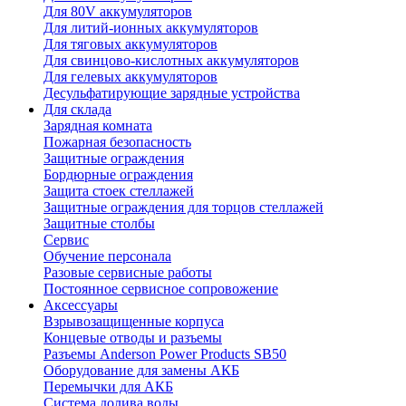
Для 80V аккумуляторов
Для литий-ионных аккумуляторов
Для тяговых аккумуляторов
Для свинцово-кислотных аккумуляторов
Для гелевых аккумуляторов
Десульфатирующие зарядные устройства
Для склада
Зарядная комната
Пожарная безопасность
Защитные ограждения
Бордюрные ограждения
Защита стоек стеллажей
Защитные ограждения для торцов стеллажей
Защитные столбы
Сервис
Обучение персонала
Разовые сервисные работы
Постоянное сервисное сопровожение
Аксессуары
Взрывозащищенные корпуса
Концевые отводы и разъемы
Разъемы Anderson Power Products SB50
Оборудование для замены АКБ
Перемычки для АКБ
Система долива воды