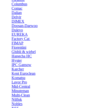
Columbus
Comac
Dalian
Delvir
DIMEX
Doosan-Daewoo
Dulevo
EUREKA
Factory Cat
FIMAP
Fiorentini
Ghibli & wirbel
Hangcha HC
Hyster
IPC Gansow
Karcher
Kent Euroclean
Komatsu
Lavor Pro
Mid-Central
Minuteman
Multi-Clean
Nilfisk
Nobles