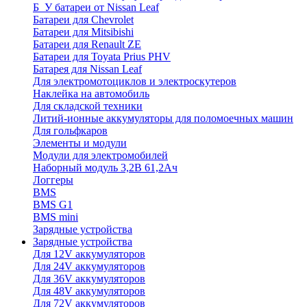
Б_У батареи от Nissan Leaf
Батареи для Chevrolet
Батареи для Mitsibishi
Батареи для Renault ZE
Батареи для Toyata Prius PHV
Батарея для Nissan Leaf
Для электромотоциклов и электроскутеров
Наклейка на автомобиль
Для складской техники
Литий-ионные аккумуляторы для поломоечных машин
Для гольфкаров
Элементы и модули
Модули для электромобилей
Наборный модуль 3,2В 61,2Ач
Логгеры
BMS
BMS G1
BMS mini
Зарядные устройства
Зарядные устройства
Для 12V аккумуляторов
Для 24V аккумуляторов
Для 36V аккумуляторов
Для 48V аккумуляторов
Для 72V аккумуляторов