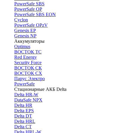
PоwerSafe SBS
PowerSafe OP
PоwerSafe SBS EON
Cyclon
PowerSafe OPzV
Genesis EP
Genesis NP
Аккумуляторы
Optimus
ВОСТОК ТС
Red Energy
Security Force
ВОСТОК СК
ВОСТОК СХ
Парус Электро
PowerSafe
Стационарные АКБ Delta
Delta HR-W
DataSafe NPX
Delta HR
Delta EPS
Delta DT
Delta HRL
Delta CT
Delta HRL-W