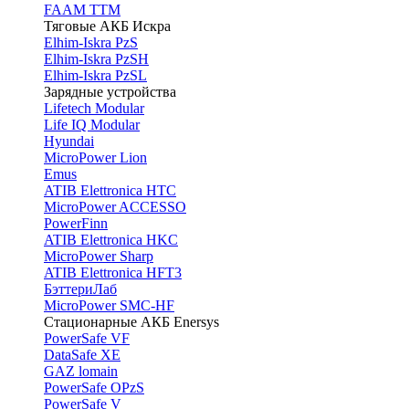
FAAM TTM
Тяговые АКБ Искра
Elhim-Iskra PzS
Elhim-Iskra PzSH
Elhim-Iskra PzSL
Зарядные устройства
Lifetech Modular
Life IQ Modular
Hyundai
MicroPower Lion
Emus
ATIB Elettronica HTC
MicroPower ACCESSO
PowerFinn
ATIB Elettronica HKC
MicroPower Sharp
ATIB Elettronica HFT3
БэттериЛаб
MicroPower SMC-HF
Стационарные АКБ Enersys
PowerSafe VF
DataSafe XE
GAZ lomain
PowerSafe OPzS
PowerSafe V