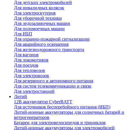
Для детских электромобилей
Для инвалидных колясок
Для электроскутеров
Для уборочной техники
Для ледозаливочных машин
Для поломоечных машин
Для ИБП
Для охранно-пожарной сигнализации
Для аварийного освещения
Для железнодорожного транспорта
Для вагонов
Для локомотивов
Для поездов
Для тепловозов
Для электровозов
Для резервного и автономного питания
Для систем телекоммуникации и связи
Для электростанций
Литий
12В аккумулятор CyberBATT
Для источников бесперебойного питания (ИБП)
Литий-ионные аккумуляторы для солнечных батарей и
ветрогенераторов
Батареи для электровелосипедов и трициклов
Литий-ионные аккумуляторы для электромобилей