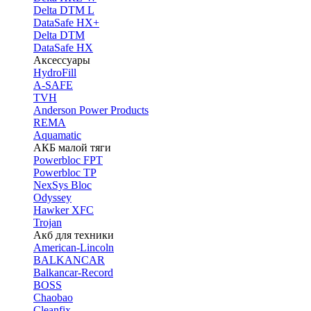
Delta DTM L
DataSafe HX+
Delta DTM
DataSafe HX
Аксессуары
HydroFill
A-SAFE
TVH
Anderson Power Products
REMA
Aquamatic
АКБ малой тяги
Powerbloc FPT
Powerbloc TP
NexSys Bloc
Odyssey
Hawker XFC
Trojan
Акб для техники
American-Lincoln
BALKANCAR
Balkancar-Record
BOSS
Chaobao
Cleanfix