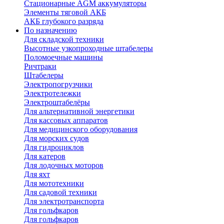
Стационарные AGM аккумуляторы
Элементы тяговой АКБ
АКБ глубокого разряда
По назначению
Для складской техники
Высотные узкопроходные штабелеры
Поломоечные машины
Ричтраки
Штабелеры
Электропогрузчики
Электротележки
Электроштабелёры
Для альтернативной энергетики
Для кассовых аппаратов
Для медицинского оборудования
Для морских судов
Для гидроциклов
Для катеров
Для лодочных моторов
Для яхт
Для мототехники
Для садовой техники
Для электротранспорта
Для гольфкаров
Для гольфкаров