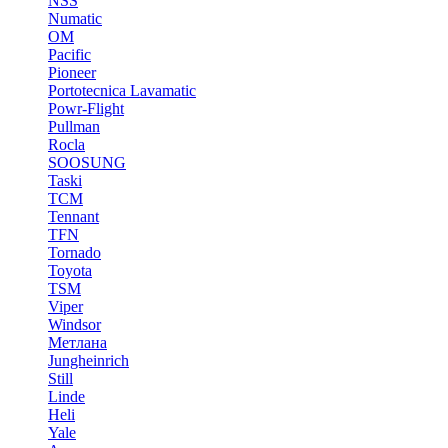
NSS
Numatic
OM
Pacific
Pioneer
Portotecnica Lavamatic
Powr-Flight
Pullman
Rocla
SOOSUNG
Taski
TCM
Tennant
TFN
Tornado
Toyota
TSM
Viper
Windsor
Метлана
Jungheinrich
Still
Linde
Heli
Yale