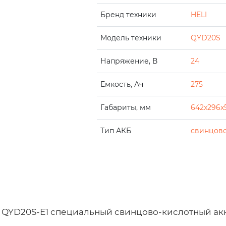
Бренд техники
HELI
Модель техники
QYD20S
Напряжение, В
24
Емкость, Ач
275
Габариты, мм
642x296x
Тип АКБ
свинцово
LI) QYD20S-E1 специальный свинцово-кислотный а