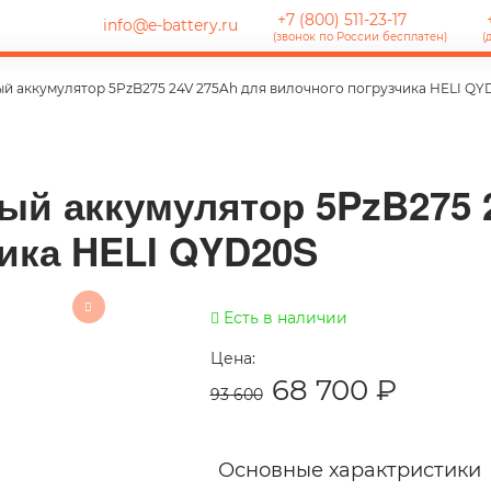
+7 (800) 511-23-17
+
info@e-battery.ru
(звонок по России бесплатен)
(
й аккумулятор 5PzB275 24V 275Ah для вилочного погрузчика HELI QY
ый аккумулятор 5PzB275 
ика HELI QYD20S
Есть в наличии
Цена:
68 700
₽
93 600
Основные характристики