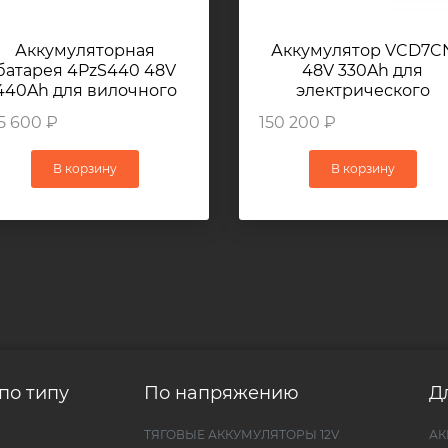
Аккумуляторная
Аккумулятор VCD7C
батарея 4PzS440 48V
48V 330Ah для
440Ah для вилочного
электрического
огрузчика HELI CPD15S
погрузчика KOMATS
5 600 ₽
150 200 ₽
FB10EX-11
В корзину
В корзину
по типу
По напряжению
Д
ТЯГОВЫЕ АККУМУЛЯТОРЫ 12V
АК