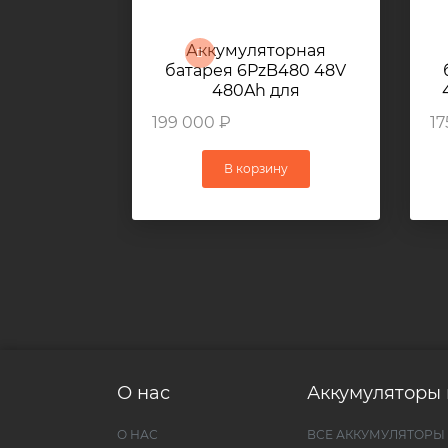
Аккумуляторная
батарея 6PzB480 48V
480Ah для
электрического
п
199 000 ₽
17
погрузчика TOYOTA
8FBN20
В корзину
О нас
Аккумуляторы 
О НАС
ВСЕ АККУМУЛЯТОРЫ