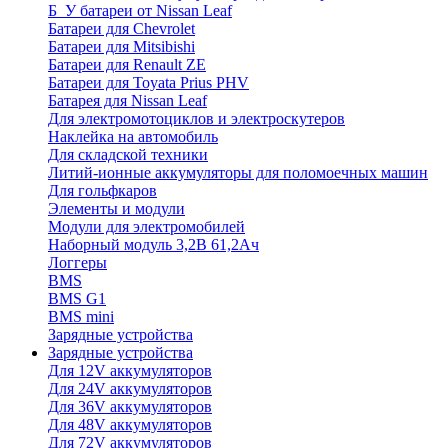
Б_У батареи от Nissan Leaf
Батареи для Chevrolet
Батареи для Mitsibishi
Батареи для Renault ZE
Батареи для Toyata Prius PHV
Батарея для Nissan Leaf
Для электромотоциклов и электроскутеров
Наклейка на автомобиль
Для складской техники
Литий-ионные аккумуляторы для поломоечных машин
Для гольфкаров
Элементы и модули
Модули для электромобилей
Наборный модуль 3,2В 61,2Ач
Логгеры
BMS
BMS G1
BMS mini
Зарядные устройства
Зарядные устройства
Для 12V аккумуляторов
Для 24V аккумуляторов
Для 36V аккумуляторов
Для 48V аккумуляторов
Для 72V аккумуляторов