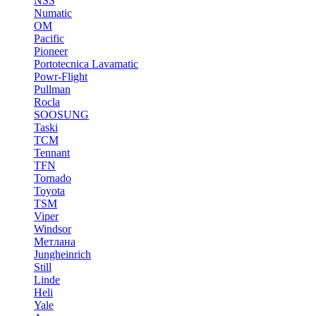
NSS
Numatic
OM
Pacific
Pioneer
Portotecnica Lavamatic
Powr-Flight
Pullman
Rocla
SOOSUNG
Taski
TCM
Tennant
TFN
Tornado
Toyota
TSM
Viper
Windsor
Метлана
Jungheinrich
Still
Linde
Heli
Yale