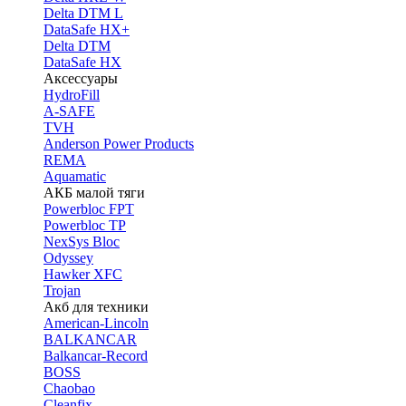
Delta DTM L
DataSafe HX+
Delta DTM
DataSafe HX
Аксессуары
HydroFill
A-SAFE
TVH
Anderson Power Products
REMA
Aquamatic
АКБ малой тяги
Powerbloc FPT
Powerbloc TP
NexSys Bloc
Odyssey
Hawker XFC
Trojan
Акб для техники
American-Lincoln
BALKANCAR
Balkancar-Record
BOSS
Chaobao
Cleanfix