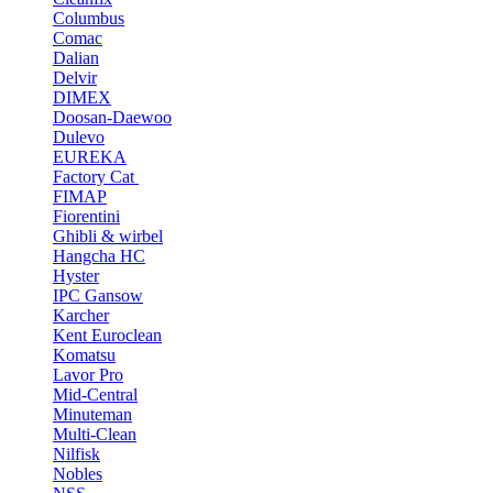
Columbus
Comac
Dalian
Delvir
DIMEX
Doosan-Daewoo
Dulevo
EUREKA
Factory Cat
FIMAP
Fiorentini
Ghibli & wirbel
Hangcha HC
Hyster
IPC Gansow
Karcher
Kent Euroclean
Komatsu
Lavor Pro
Mid-Central
Minuteman
Multi-Clean
Nilfisk
Nobles