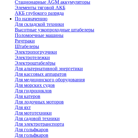
Стационарные AGM аккумуляторы
Элементы тяговой АКБ
АКБ глубокого разряда
По назначению
Для складской техники
Высотные узкопроходные штабелеры
Поломоечные машины
Ричтраки
Штабелеры
Электропогрузчики
Электротележки
Электроштабелёры
Для альтернативной энергетики
Для кассовых аппаратов
Для медицинского оборудования
Для морских судов
Для гидроциклов
Для катеров
Для лодочных моторов
Для яхт
Для мототехники
Для садовой техники
Для электротранспорта
Для гольфкаров
Для гольфкаров