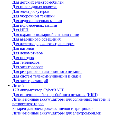
Для детских электромобилей
Для инвалидных колясок
Для электроскутеров
Для уборочной техники
Для ледозаливочных машин
Для поломоечных машин
Для ИБП
Для охранно-пожарной сигнализации
Для аварийного освещения
Для железнодорожного транспорта
Для вагонов
Для локомотивов
Для поездов
Для тепловозов
Для электровозов
Для резервного и автономного питания
Для систем телекоммуникации и связи
Для электростанций
Литий
12В аккумулятор CyberBATT
Для источников бесперебойного питания (ИБП)
Литий-ионные аккумуляторы для солнечных батарей и
ветрогенераторов
Батареи для электровелосипедов и трициклов
Литий-ионные аккумуляторы для электромобилей