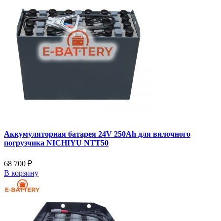
Аккумуляторная батарея 24V 250Ah для вилочного
погрузчика NICHIYU NTT50
68 700 ₽
В корзину