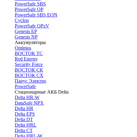
PоwerSafe SBS
PowerSafe OP
PоwerSafe SBS EON
Cyclon
PowerSafe OPzV
Genesis EP
Genesis NP
Аккумуляторы
Optimus
ВОСТОК ТС
Red Energy
Security Force
ВОСТОК СК
ВОСТОК СХ
Парус Электро
PowerSafe
Стационарные АКБ Delta
Delta HR-W
DataSafe NPX
Delta HR
Delta EPS
Delta DT
Delta HRL
Delta CT
Delta HRL-W