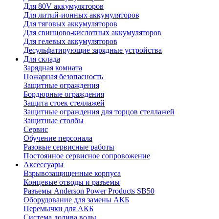
Для 80V аккумуляторов
Для литий-ионных аккумуляторов
Для тяговых аккумуляторов
Для свинцово-кислотных аккумуляторов
Для гелевых аккумуляторов
Десульфатирующие зарядные устройства
Для склада
Зарядная комната
Пожарная безопасность
Защитные ограждения
Бордюрные ограждения
Защита стоек стеллажей
Защитные ограждения для торцов стеллажей
Защитные столбы
Сервис
Обучение персонала
Разовые сервисные работы
Постоянное сервисное сопровожение
Аксессуары
Взрывозащищенные корпуса
Концевые отводы и разъемы
Разъемы Anderson Power Products SB50
Оборудование для замены АКБ
Перемычки для АКБ
Система долива воды