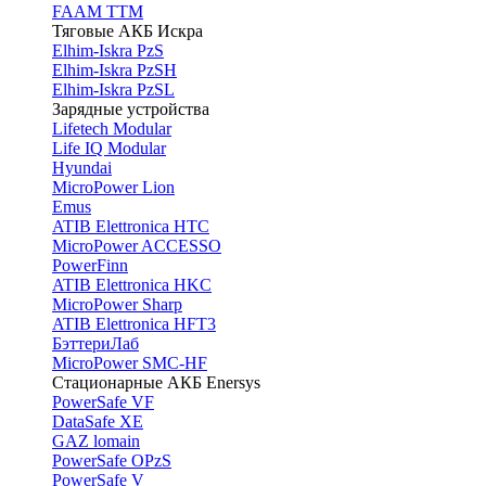
FAAM TTM
Тяговые АКБ Искра
Elhim-Iskra PzS
Elhim-Iskra PzSH
Elhim-Iskra PzSL
Зарядные устройства
Lifetech Modular
Life IQ Modular
Hyundai
MicroPower Lion
Emus
ATIB Elettronica HTC
MicroPower ACCESSO
PowerFinn
ATIB Elettronica HKC
MicroPower Sharp
ATIB Elettronica HFT3
БэттериЛаб
MicroPower SMC-HF
Стационарные АКБ Enersys
PowerSafe VF
DataSafe XE
GAZ lomain
PowerSafe OPzS
PowerSafe V