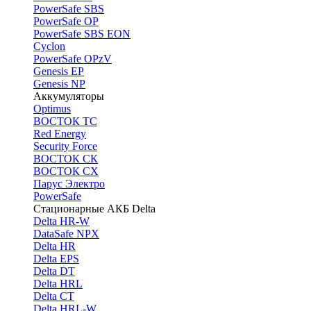
PоwerSafe SBS
PowerSafe OP
PоwerSafe SBS EON
Cyclon
PowerSafe OPzV
Genesis EP
Genesis NP
Аккумуляторы
Optimus
ВОСТОК ТС
Red Energy
Security Force
ВОСТОК СК
ВОСТОК СХ
Парус Электро
PowerSafe
Стационарные АКБ Delta
Delta HR-W
DataSafe NPX
Delta HR
Delta EPS
Delta DT
Delta HRL
Delta CT
Delta HRL-W