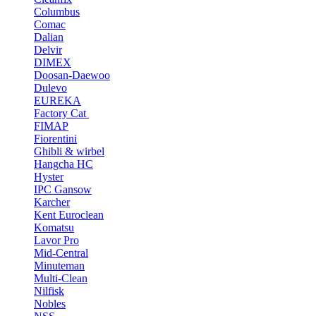
Columbus
Comac
Dalian
Delvir
DIMEX
Doosan-Daewoo
Dulevo
EUREKA
Factory Cat
FIMAP
Fiorentini
Ghibli & wirbel
Hangcha HC
Hyster
IPC Gansow
Karcher
Kent Euroclean
Komatsu
Lavor Pro
Mid-Central
Minuteman
Multi-Clean
Nilfisk
Nobles