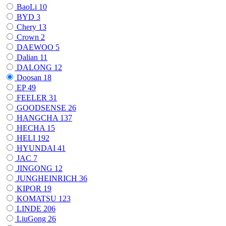
BaoLi
10
BYD
3
Chery
13
Crown
2
DAEWOO
5
Dalian
11
DALONG
12
Doosan
18
EP
49
FEELER
31
GOODSENSE
26
HANGCHA
137
HECHA
15
HELI
192
HYUNDAI
41
JAC
7
JINGONG
12
JUNGHEINRICH
36
KIPOR
19
KOMATSU
123
LINDE
206
LiuGong
26