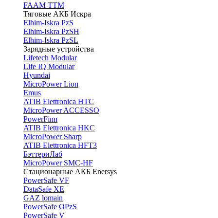
FAAM TTM
Тяговые АКБ Искра
Elhim-Iskra PzS
Elhim-Iskra PzSH
Elhim-Iskra PzSL
Зарядные устройства
Lifetech Modular
Life IQ Modular
Hyundai
MicroPower Lion
Emus
ATIB Elettronica HTC
MicroPower ACCESSO
PowerFinn
ATIB Elettronica HKC
MicroPower Sharp
ATIB Elettronica HFT3
БэттериЛаб
MicroPower SMC-HF
Стационарные АКБ Enersys
PowerSafe VF
DataSafe XE
GAZ lomain
PowerSafe OPzS
PowerSafe V