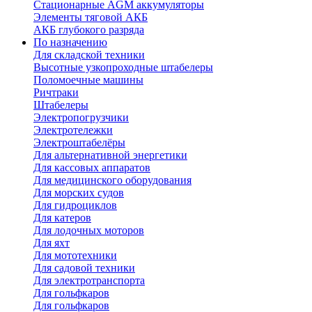
Стационарные AGM аккумуляторы
Элементы тяговой АКБ
АКБ глубокого разряда
По назначению
Для складской техники
Высотные узкопроходные штабелеры
Поломоечные машины
Ричтраки
Штабелеры
Электропогрузчики
Электротележки
Электроштабелёры
Для альтернативной энергетики
Для кассовых аппаратов
Для медицинского оборудования
Для морских судов
Для гидроциклов
Для катеров
Для лодочных моторов
Для яхт
Для мототехники
Для садовой техники
Для электротранспорта
Для гольфкаров
Для гольфкаров