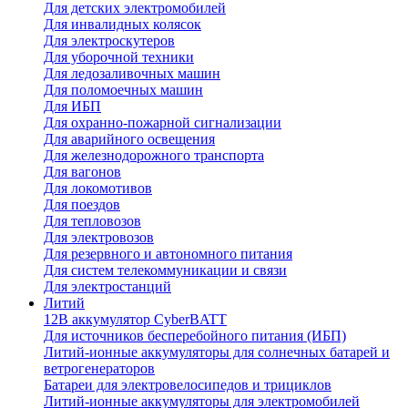
Для детских электромобилей
Для инвалидных колясок
Для электроскутеров
Для уборочной техники
Для ледозаливочных машин
Для поломоечных машин
Для ИБП
Для охранно-пожарной сигнализации
Для аварийного освещения
Для железнодорожного транспорта
Для вагонов
Для локомотивов
Для поездов
Для тепловозов
Для электровозов
Для резервного и автономного питания
Для систем телекоммуникации и связи
Для электростанций
Литий
12В аккумулятор CyberBATT
Для источников бесперебойного питания (ИБП)
Литий-ионные аккумуляторы для солнечных батарей и
ветрогенераторов
Батареи для электровелосипедов и трициклов
Литий-ионные аккумуляторы для электромобилей