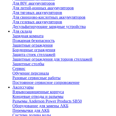
Для 80V аккумуляторов
Для литий-ионных аккумуляторов
Для тяговых аккумуляторов
Для свинцово-кислотных аккумуляторов
Для гелевых аккумуляторов
Десульфатирующие зарядные устройства
Для склада
Зарядная комната
Пожарная безопасность
Защитные ограждения
Бордюрные ограждения
Защита стоек стеллажей
Защитные ограждения для торцов стеллажей
Защитные столбы
Сервис
Обучение персонала
Разовые сервисные работы
Постоянное сервисное сопровожение
Аксессуары
Взрывозащищенные корпуса
Концевые отводы и разъемы
Разъемы Anderson Power Products SB50
Оборудование для замены АКБ
Перемычки для АКБ
Система долива воды