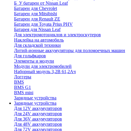
Б_У батареи от Nissan Leaf
Батареи для Chevrolet
Батареи для Mitsibishi
Батареи для Renault ZE
Батареи для Toyata Prius PHV
Батарея для Nissan Leaf
Для электромотоциклов и электроскутеров
Наклейка на автомобиль
Для складской техники
Литий-ионные аккумуляторы для поломоечных машин
Для гольфкаров
Элементы и модули
Модули для электромобилей
Наборный модуль 3,2В 61,2Ач
Логгеры
BMS
BMS G1
BMS mini
Зарядные устройства
Зарядные устройства
Для 12V аккумуляторов
Для 24V аккумуляторов
Для 36V аккумуляторов
Для 48V аккумуляторов
Для 72V аккумуляторов