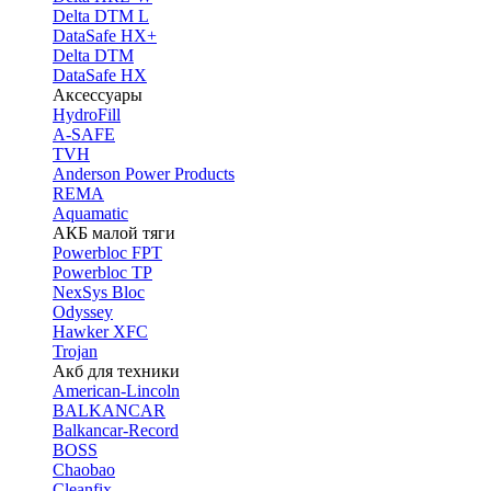
Delta DTM L
DataSafe HX+
Delta DTM
DataSafe HX
Аксессуары
HydroFill
A-SAFE
TVH
Anderson Power Products
REMA
Aquamatic
АКБ малой тяги
Powerbloc FPT
Powerbloc TP
NexSys Bloc
Odyssey
Hawker XFC
Trojan
Акб для техники
American-Lincoln
BALKANCAR
Balkancar-Record
BOSS
Chaobao
Cleanfix