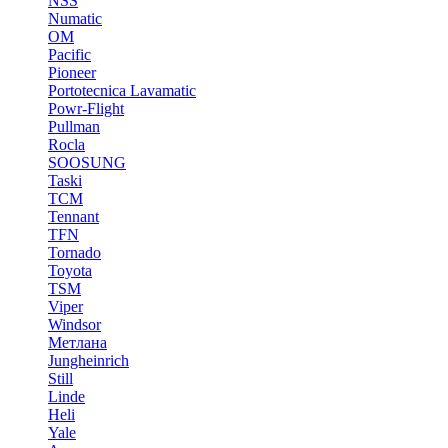
NSS
Numatic
OM
Pacific
Pioneer
Portotecnica Lavamatic
Powr-Flight
Pullman
Rocla
SOOSUNG
Taski
TCM
Tennant
TFN
Tornado
Toyota
TSM
Viper
Windsor
Метлана
Jungheinrich
Still
Linde
Heli
Yale