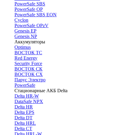
PоwerSafe SBS
PowerSafe OP
PоwerSafe SBS EON
Cyclon
PowerSafe OPzV
Genesis EP
Genesis NP
Аккумуляторы
Optimus
ВОСТОК ТС
Red Energy
Security Force
ВОСТОК СК
ВОСТОК СХ
Парус Электро
PowerSafe
Стационарные АКБ Delta
Delta HR-W
DataSafe NPX
Delta HR
Delta EPS
Delta DT
Delta HRL
Delta CT
Delta HRL-W