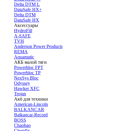
Delta DTM L
DataSafe HX+
Delta DTM
DataSafe HX
Аксессуары
HydroFill
A-SAFE
TVH
Anderson Power Products
REMA
Aquamatic
АКБ малой тяги
Powerbloc FPT
Powerbloc TP
NexSys Bloc
Odyssey
Hawker XFC
Trojan
Акб для техники
American-Lincoln
BALKANCAR
Balkancar-Record
BOSS
Chaobao
Cleanfix