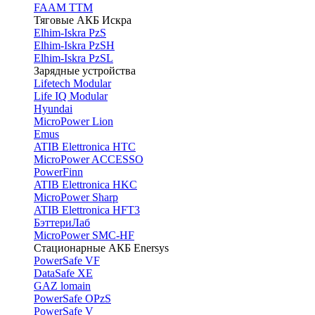
FAAM TTM
Тяговые АКБ Искра
Elhim-Iskra PzS
Elhim-Iskra PzSH
Elhim-Iskra PzSL
Зарядные устройства
Lifetech Modular
Life IQ Modular
Hyundai
MicroPower Lion
Emus
ATIB Elettronica HTC
MicroPower ACCESSO
PowerFinn
ATIB Elettronica HKC
MicroPower Sharp
ATIB Elettronica HFT3
БэттериЛаб
MicroPower SMC-HF
Стационарные АКБ Enersys
PowerSafe VF
DataSafe XE
GAZ lomain
PowerSafe OPzS
PowerSafe V