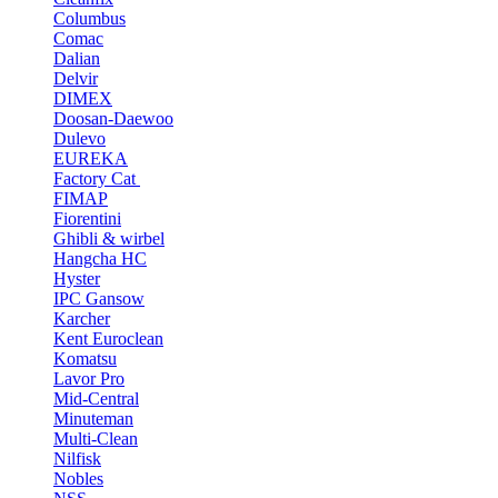
Columbus
Comac
Dalian
Delvir
DIMEX
Doosan-Daewoo
Dulevo
EUREKA
Factory Cat
FIMAP
Fiorentini
Ghibli & wirbel
Hangcha HC
Hyster
IPC Gansow
Karcher
Kent Euroclean
Komatsu
Lavor Pro
Mid-Central
Minuteman
Multi-Clean
Nilfisk
Nobles