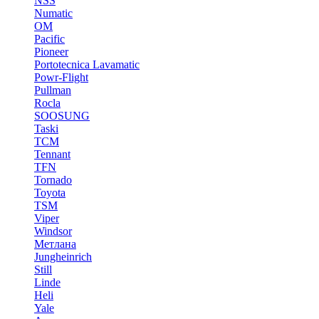
NSS
Numatic
OM
Pacific
Pioneer
Portotecnica Lavamatic
Powr-Flight
Pullman
Rocla
SOOSUNG
Taski
TCM
Tennant
TFN
Tornado
Toyota
TSM
Viper
Windsor
Метлана
Jungheinrich
Still
Linde
Heli
Yale