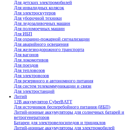
Для детских электромобилей
Для инвалидных колясок
Для электроскутеров
Для уборочной техники
Для ледозаливочных машин
Для поломоечных машин
Для ИБП
Для охранно-пожарной сигнализации
Для аварийного освещения
Для железнодорожного транспорта
Для вагонов
Для локомотивов
Для поездов
Для тепловозов
Для электровозов
Для резервного и автономного питания
Для систем телекоммуникации и связи
Для электростанций
Литий
12В аккумулятор CyberBATT
Для источников бесперебойного питания (ИБП)
Литий-ионные аккумуляторы для солнечных батарей и
ветрогенераторов
Батареи для электровелосипедов и трициклов
Литий-ионные аккумуляторы для электромобилей