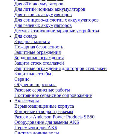
Для 80V аккумуляторов
Для литий-ионных аккумуляторов
Для тяговых аккумуляторов
Для свинцово-кислотных аккумуляторов
Для гелевых аккумуляторов
Десульфатирующие зарядные устройства
Для склада
Зарядная комната
Пожарная безопасность
Защитные ограждения
Бордюрные ограждения
Защита стоек стеллажей
Защитные ограждения для торцов стеллажей
Защитные столбы
Сервис
Обучение персонала
Разовые сервисные работы
Постоянное сервисное сопровожение
Аксессуары
Взрывозащищенные корпуса
Концевые отводы и разъемы
Разъемы Anderson Power Products SB50
Оборудование для замены АКБ
Перемычки для АКБ
Система долива воды