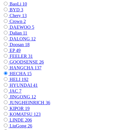
BaoLi
10
BYD
3
Chery
13
Crown
2
DAEWOO
5
Dalian
11
DALONG
12
Doosan
18
EP
49
FEELER
31
GOODSENSE
26
HANGCHA
137
HECHA
15
HELI
192
HYUNDAI
41
JAC
7
JINGONG
12
JUNGHEINRICH
36
KIPOR
19
KOMATSU
123
LINDE
206
LiuGong
26