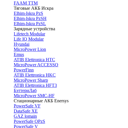
FAAM TTM
Тяговые АКБ Искра
Elhim-Iskra PzS
Elhim-Iskra PzSH
Elhim-Iskra PzSL
Зарядные устройства
Lifetech Modular
Life IQ Modular
Hyundai
MicroPower Lion
Emus
ATIB Elettronica HTC
MicroPower ACCESSO
PowerFinn
ATIB Elettronica HKC
MicroPower Sharp
ATIB Elettronica HFT3
БэттериЛаб
MicroPower SMC-HF
Стационарные АКБ Enersys
PowerSafe VF
DataSafe XE
GAZ lomain
PowerSafe OPzS
PowerSafe V