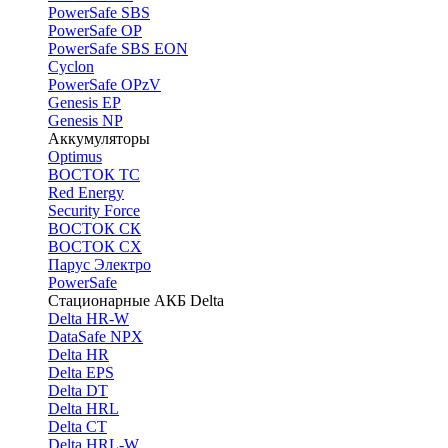
PоwerSafe SBS
PowerSafe OP
PоwerSafe SBS EON
Cyclon
PowerSafe OPzV
Genesis EP
Genesis NP
Аккумуляторы
Optimus
ВОСТОК ТС
Red Energy
Security Force
ВОСТОК СК
ВОСТОК СХ
Парус Электро
PowerSafe
Стационарные АКБ Delta
Delta HR-W
DataSafe NPX
Delta HR
Delta EPS
Delta DT
Delta HRL
Delta CT
Delta HRL-W