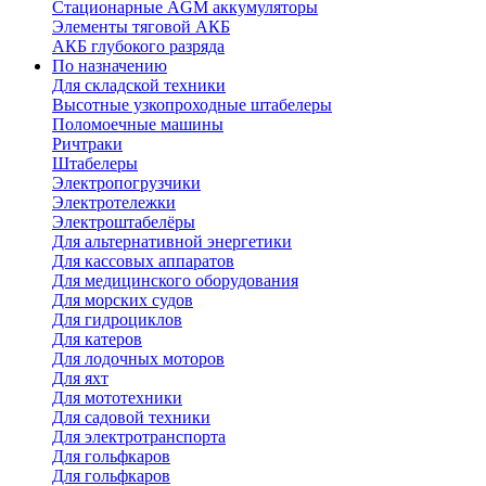
Стационарные AGM аккумуляторы
Элементы тяговой АКБ
АКБ глубокого разряда
По назначению
Для складской техники
Высотные узкопроходные штабелеры
Поломоечные машины
Ричтраки
Штабелеры
Электропогрузчики
Электротележки
Электроштабелёры
Для альтернативной энергетики
Для кассовых аппаратов
Для медицинского оборудования
Для морских судов
Для гидроциклов
Для катеров
Для лодочных моторов
Для яхт
Для мототехники
Для садовой техники
Для электротранспорта
Для гольфкаров
Для гольфкаров