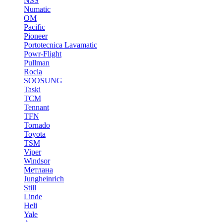
NSS
Numatic
OM
Pacific
Pioneer
Portotecnica Lavamatic
Powr-Flight
Pullman
Rocla
SOOSUNG
Taski
TCM
Tennant
TFN
Tornado
Toyota
TSM
Viper
Windsor
Метлана
Jungheinrich
Still
Linde
Heli
Yale