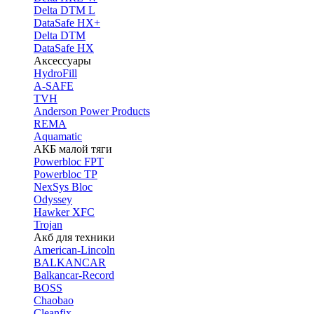
Delta DTM L
DataSafe HX+
Delta DTM
DataSafe HX
Аксессуары
HydroFill
A-SAFE
TVH
Anderson Power Products
REMA
Aquamatic
АКБ малой тяги
Powerbloc FPT
Powerbloc TP
NexSys Bloc
Odyssey
Hawker XFC
Trojan
Акб для техники
American-Lincoln
BALKANCAR
Balkancar-Record
BOSS
Chaobao
Cleanfix