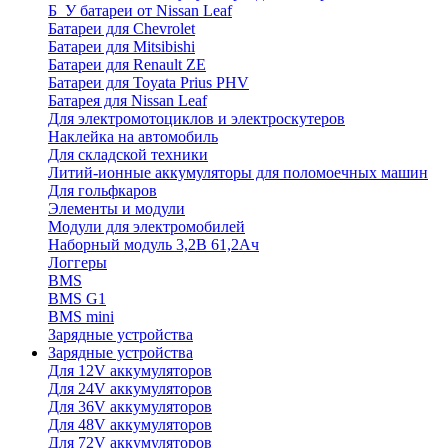
Б_У батареи от Nissan Leaf
Батареи для Chevrolet
Батареи для Mitsibishi
Батареи для Renault ZE
Батареи для Toyata Prius PHV
Батарея для Nissan Leaf
Для электромотоциклов и электроскутеров
Наклейка на автомобиль
Для складской техники
Литий-ионные аккумуляторы для поломоечных машин
Для гольфкаров
Элементы и модули
Модули для электромобилей
Наборный модуль 3,2В 61,2Ач
Логгеры
BMS
BMS G1
BMS mini
Зарядные устройства
Зарядные устройства
Для 12V аккумуляторов
Для 24V аккумуляторов
Для 36V аккумуляторов
Для 48V аккумуляторов
Для 72V аккумуляторов