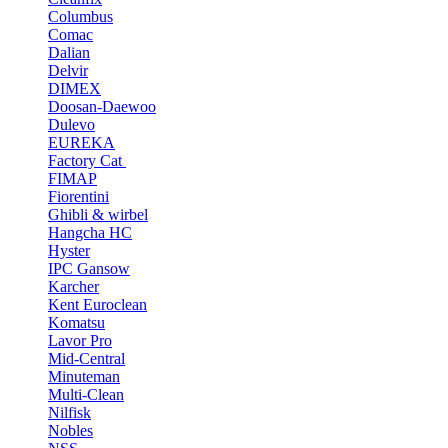
Columbus
Comac
Dalian
Delvir
DIMEX
Doosan-Daewoo
Dulevo
EUREKA
Factory Cat
FIMAP
Fiorentini
Ghibli & wirbel
Hangcha HC
Hyster
IPC Gansow
Karcher
Kent Euroclean
Komatsu
Lavor Pro
Mid-Central
Minuteman
Multi-Clean
Nilfisk
Nobles