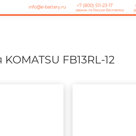
+7 (800) 511-23-17
+
info@e-battery.ru
(звонок по России бесплатен)
(
я KOMATSU FB13RL-12