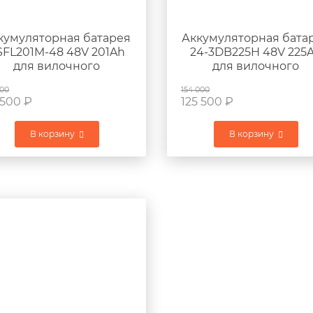
кумуляторная батарея
Аккумуляторная бата
SFL201M-48 48V 201Ah
24-3DB225H 48V 225
для вилочного
для вилочного
погрузчика KOMATSU
погрузчика KOMATS
100
154 000
FB13RL-12
FB13RL-12
 500
₽
125 500
₽
В корзину
В корзину