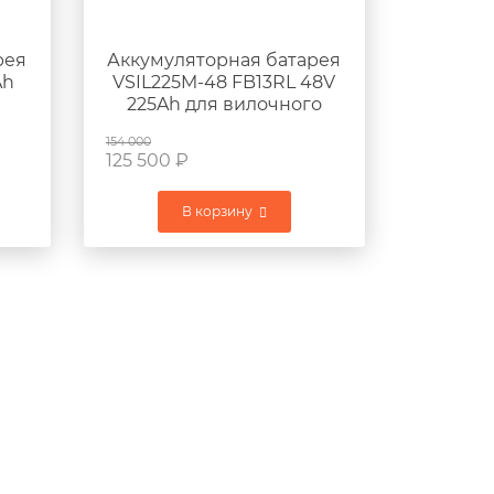
рея
Аккумуляторная батарея
Ah
VSIL225M-48 FB13RL 48V
225Ah для вилочного
U
погрузчика KOMATSU
154 000
FB13RL-12
125 500
₽
В корзину