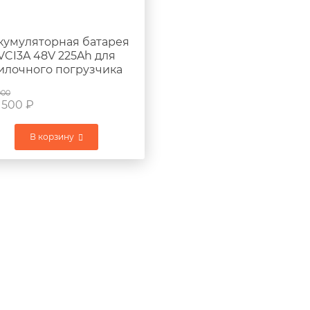
кумуляторная батарея
VCI3A 48V 225Ah для
илочного погрузчика
KOMATSU FB13RL-12
000
 500
₽
В корзину