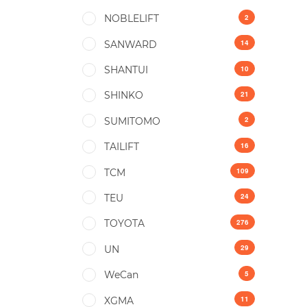
2
NOBLELIFT
14
SANWARD
10
SHANTUI
21
SHINKO
2
SUMITOMO
16
TAILIFT
109
TCM
24
TEU
276
TOYOTA
29
UN
5
WeCan
11
XGMA