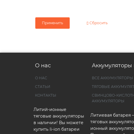
Применить
Сбросить
О нас
Аккумуляторы 
О НАС
ВСЕ АККУМУЛЯТОРЫ
СТАТЬИ
ТЯГОВЫЕ АККУМУЛЯ
КОНТАКТЫ
СВИНЦОВО-КИСЛОТ
АККУМУЛЯТОРЫ
Литий-ионные
Литиевая батарея 
тяговые аккумуляторы
тяговых аккумулято
в наличии! Вы можете
ионный аккумулято
купить li-ion батареи