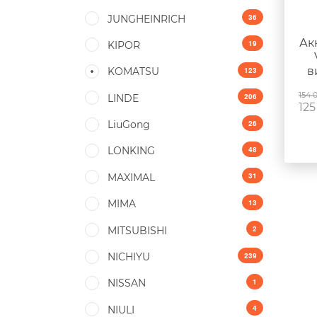
36
JUNGHEINRICH
Ак
19
KIPOR
в
123
KOMATSU
154 
206
LINDE
125
26
LiuGong
48
LONKING
31
MAXIMAL
13
MIMA
2
MITSUBISHI
239
NICHIYU
1
NISSAN
4
NIULI