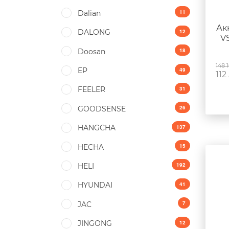
11
Dalian
Ак
12
DALONG
V
18
Doosan
148 
49
EP
112
31
FEELER
26
GOODSENSE
137
HANGCHA
15
HECHA
192
HELI
41
HYUNDAI
7
JAC
12
JINGONG