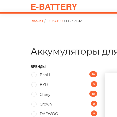
E-BATTERY
Главная
/
KOMATSU
/
FB13RL-12
Аккумуляторы дл
БРЕНДЫ
10
BaoLi
3
BYD
13
Chery
2
Crown
5
DAEWOO