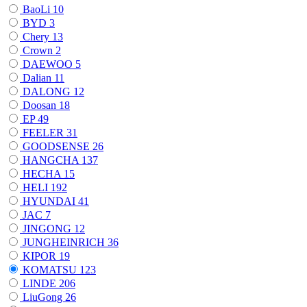
BaoLi
10
BYD
3
Chery
13
Crown
2
DAEWOO
5
Dalian
11
DALONG
12
Doosan
18
EP
49
FEELER
31
GOODSENSE
26
HANGCHA
137
HECHA
15
HELI
192
HYUNDAI
41
JAC
7
JINGONG
12
JUNGHEINRICH
36
KIPOR
19
KOMATSU
123
LINDE
206
LiuGong
26