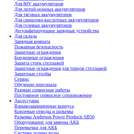
Для 80V аккумуляторов
Для литий-ионных аккумуляторов
Для тяговых аккумуляторов
Для свинцово-кислотных аккумуляторов
Для гелевых аккумуляторов
Десульфатирующие зарядные устройства
Для склада
Зарядная комната
Пожарная безопасность
Защитные ограждения
Бордюрные ограждения
Защита стоек стеллажей
Защитные ограждения для торцов стеллажей
Защитные столбы
Сервис
Обучение персонала
Разовые сервисные работы
Постоянное сервисное сопровожение
Аксессуары
Взрывозащищенные корпуса
Концевые отводы и разъемы
Разъемы Anderson Power Products SB50
Оборудование для замены АКБ
Перемычки для АКБ
Система долива воды