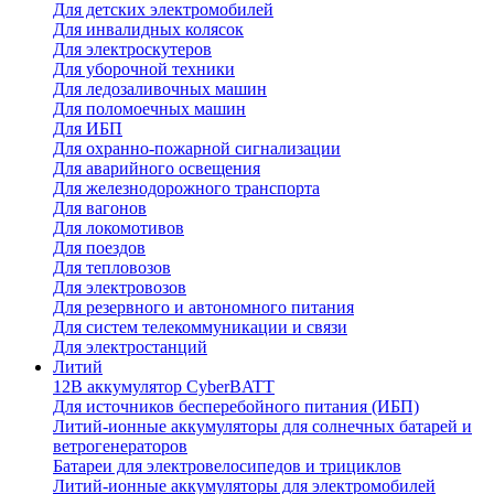
Для детских электромобилей
Для инвалидных колясок
Для электроскутеров
Для уборочной техники
Для ледозаливочных машин
Для поломоечных машин
Для ИБП
Для охранно-пожарной сигнализации
Для аварийного освещения
Для железнодорожного транспорта
Для вагонов
Для локомотивов
Для поездов
Для тепловозов
Для электровозов
Для резервного и автономного питания
Для систем телекоммуникации и связи
Для электростанций
Литий
12В аккумулятор CyberBATT
Для источников бесперебойного питания (ИБП)
Литий-ионные аккумуляторы для солнечных батарей и
ветрогенераторов
Батареи для электровелосипедов и трициклов
Литий-ионные аккумуляторы для электромобилей