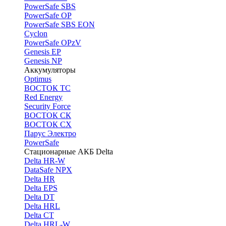
PоwerSafe SBS
PowerSafe OP
PоwerSafe SBS EON
Cyclon
PowerSafe OPzV
Genesis EP
Genesis NP
Аккумуляторы
Optimus
ВОСТОК ТС
Red Energy
Security Force
ВОСТОК СК
ВОСТОК СХ
Парус Электро
PowerSafe
Стационарные АКБ Delta
Delta HR-W
DataSafe NPX
Delta HR
Delta EPS
Delta DT
Delta HRL
Delta CT
Delta HRL-W