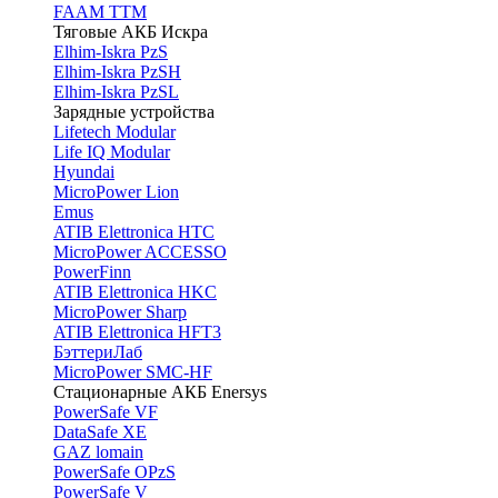
FAAM TTM
Тяговые АКБ Искра
Elhim-Iskra PzS
Elhim-Iskra PzSH
Elhim-Iskra PzSL
Зарядные устройства
Lifetech Modular
Life IQ Modular
Hyundai
MicroPower Lion
Emus
ATIB Elettronica HTC
MicroPower ACCESSO
PowerFinn
ATIB Elettronica HKC
MicroPower Sharp
ATIB Elettronica HFT3
БэттериЛаб
MicroPower SMC-HF
Стационарные АКБ Enersys
PowerSafe VF
DataSafe XE
GAZ lomain
PowerSafe OPzS
PowerSafe V