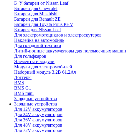
Б_У батареи от Nissan Leaf
Батареи для Chevrolet
Батареи для Mitsibishi
Батареи для Renault ZE
Батареи для Toyata Prius PHV
Батарея для Nissan Leaf
Для электромотоциклов и электроскутеров
Наклейка на автомобиль
Для складской техники
Литий-ионные аккумуляторы для поломоечных машин
Для гольфкаров
Элементы и модули
Модули для электромобилей
Наборный модуль 3,2В 61,2Ач
Логгеры
BMS
BMS G1
BMS mini
Зарядные устройства
Зарядные устройства
Для 12V аккумуляторов
Для 24V аккумуляторов
Для 36V аккумуляторов
Для 48V аккумуляторов
Для 72V аккумуляторов