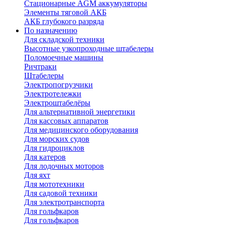
Стационарные AGM аккумуляторы
Элементы тяговой АКБ
АКБ глубокого разряда
По назначению
Для складской техники
Высотные узкопроходные штабелеры
Поломоечные машины
Ричтраки
Штабелеры
Электропогрузчики
Электротележки
Электроштабелёры
Для альтернативной энергетики
Для кассовых аппаратов
Для медицинского оборудования
Для морских судов
Для гидроциклов
Для катеров
Для лодочных моторов
Для яхт
Для мототехники
Для садовой техники
Для электротранспорта
Для гольфкаров
Для гольфкаров