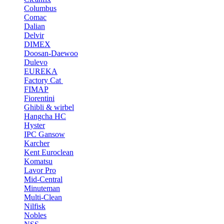
Columbus
Comac
Dalian
Delvir
DIMEX
Doosan-Daewoo
Dulevo
EUREKA
Factory Cat
FIMAP
Fiorentini
Ghibli & wirbel
Hangcha HC
Hyster
IPC Gansow
Karcher
Kent Euroclean
Komatsu
Lavor Pro
Mid-Central
Minuteman
Multi-Clean
Nilfisk
Nobles