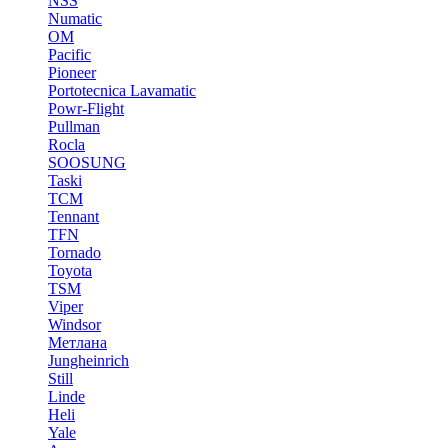
NSS
Numatic
OM
Pacific
Pioneer
Portotecnica Lavamatic
Powr-Flight
Pullman
Rocla
SOOSUNG
Taski
TCM
Tennant
TFN
Tornado
Toyota
TSM
Viper
Windsor
Метлана
Jungheinrich
Still
Linde
Heli
Yale