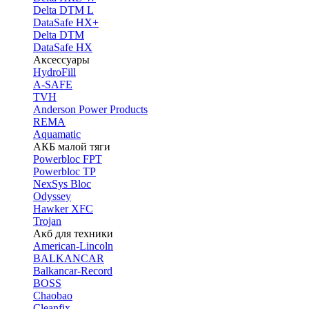
Delta DTM L
DataSafe HX+
Delta DTM
DataSafe HX
Аксессуары
HydroFill
A-SAFE
TVH
Anderson Power Products
REMA
Aquamatic
АКБ малой тяги
Powerbloc FPT
Powerbloc TP
NexSys Bloc
Odyssey
Hawker XFC
Trojan
Акб для техники
American-Lincoln
BALKANCAR
Balkancar-Record
BOSS
Chaobao
Cleanfix