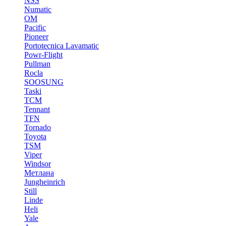
NSS
Numatic
OM
Pacific
Pioneer
Portotecnica Lavamatic
Powr-Flight
Pullman
Rocla
SOOSUNG
Taski
TCM
Tennant
TFN
Tornado
Toyota
TSM
Viper
Windsor
Метлана
Jungheinrich
Still
Linde
Heli
Yale