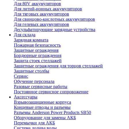
Для 80V аккумуляторов
Для литий-ионных аккумуляторов
Для тяговых аккумуляторов
Для свинцово-кислотных аккумуляторов
Для гелевых аккумуляторов
Десульфатирующие зарядные устройства
Для склада
Зарядная комната
Пожарная безопасность
Защитные ограждения
Бордюрные ограждения
Защита стоек стеллажей
Защитные ограждения для торцов стеллажей
Защитные столбы
Сервис
Обучение персонала
Разовые сервисные работы
Постоянное сервисное сопровожение
Аксессуары
Взрывозащищенные корпуса
Концевые отводы и разъемы
Разъемы Anderson Power Products SB50
Оборудование для замены АКБ
Перемычки для АКБ
Система долива воды