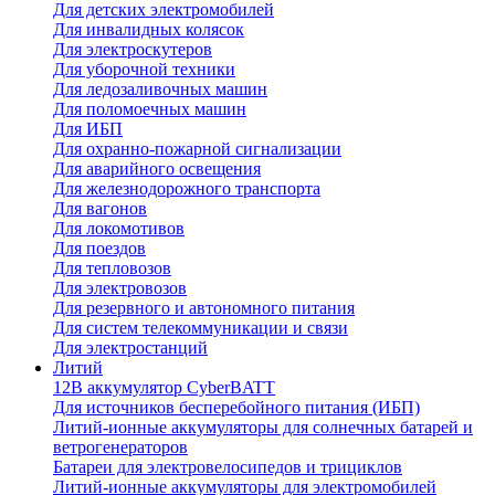
Для детских электромобилей
Для инвалидных колясок
Для электроскутеров
Для уборочной техники
Для ледозаливочных машин
Для поломоечных машин
Для ИБП
Для охранно-пожарной сигнализации
Для аварийного освещения
Для железнодорожного транспорта
Для вагонов
Для локомотивов
Для поездов
Для тепловозов
Для электровозов
Для резервного и автономного питания
Для систем телекоммуникации и связи
Для электростанций
Литий
12В аккумулятор CyberBATT
Для источников бесперебойного питания (ИБП)
Литий-ионные аккумуляторы для солнечных батарей и
ветрогенераторов
Батареи для электровелосипедов и трициклов
Литий-ионные аккумуляторы для электромобилей