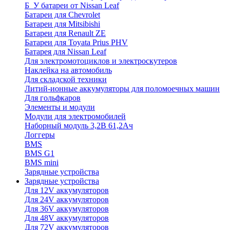
Б_У батареи от Nissan Leaf
Батареи для Chevrolet
Батареи для Mitsibishi
Батареи для Renault ZE
Батареи для Toyata Prius PHV
Батарея для Nissan Leaf
Для электромотоциклов и электроскутеров
Наклейка на автомобиль
Для складской техники
Литий-ионные аккумуляторы для поломоечных машин
Для гольфкаров
Элементы и модули
Модули для электромобилей
Наборный модуль 3,2В 61,2Ач
Логгеры
BMS
BMS G1
BMS mini
Зарядные устройства
Зарядные устройства
Для 12V аккумуляторов
Для 24V аккумуляторов
Для 36V аккумуляторов
Для 48V аккумуляторов
Для 72V аккумуляторов