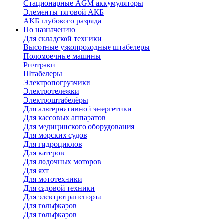
Стационарные AGM аккумуляторы
Элементы тяговой АКБ
АКБ глубокого разряда
По назначению
Для складской техники
Высотные узкопроходные штабелеры
Поломоечные машины
Ричтраки
Штабелеры
Электропогрузчики
Электротележки
Электроштабелёры
Для альтернативной энергетики
Для кассовых аппаратов
Для медицинского оборудования
Для морских судов
Для гидроциклов
Для катеров
Для лодочных моторов
Для яхт
Для мототехники
Для садовой техники
Для электротранспорта
Для гольфкаров
Для гольфкаров