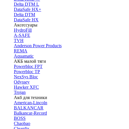
Delta DTM L
DataSafe HX+
Delta DTM
DataSafe HX
Аксессуары
HydroFill
A-SAFE
TVH
Anderson Power Products
REMA
Aquamatic
АКБ малой тяги
Powerbloc FPT
Powerbloc TP
NexSys Bloc
Odyssey
Hawker XFC
Trojan
Акб для техники
American-Lincoln
BALKANCAR
Balkancar-Record
BOSS
Chaobao
Cleanfix