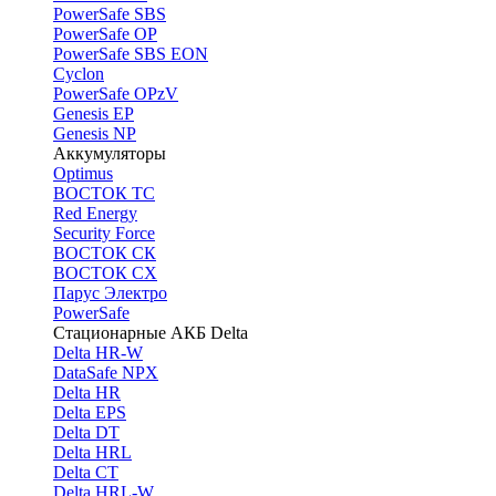
PоwerSafe SBS
PowerSafe OP
PоwerSafe SBS EON
Cyclon
PowerSafe OPzV
Genesis EP
Genesis NP
Аккумуляторы
Optimus
ВОСТОК ТС
Red Energy
Security Force
ВОСТОК СК
ВОСТОК СХ
Парус Электро
PowerSafe
Стационарные АКБ Delta
Delta HR-W
DataSafe NPX
Delta HR
Delta EPS
Delta DT
Delta HRL
Delta CT
Delta HRL-W