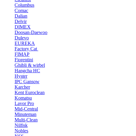
Columbus
Comac
Dalian
Delvir
DIMEX
Doosan-Daewoo
Dulevo
EUREKA
Factory Cat
FIMAP
Fiorentini
Ghibli & wirbel
Hangcha HC
Hyster
IPC Gansow
Karcher
Kent Euroclean
Komatsu
Lavor Pro
Mid-Central
Minuteman
Multi-Clean
Nilfisk
Nobles