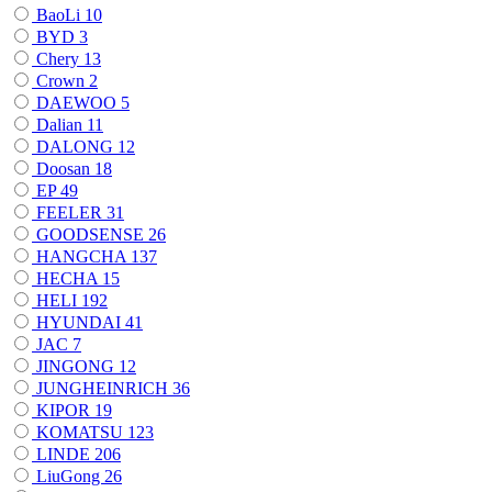
BaoLi
10
BYD
3
Chery
13
Crown
2
DAEWOO
5
Dalian
11
DALONG
12
Doosan
18
EP
49
FEELER
31
GOODSENSE
26
HANGCHA
137
HECHA
15
HELI
192
HYUNDAI
41
JAC
7
JINGONG
12
JUNGHEINRICH
36
KIPOR
19
KOMATSU
123
LINDE
206
LiuGong
26