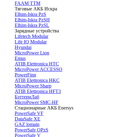
FAAM TTM
Тяговые АКБ Искра
Elhim-Iskra PzS
Elhim-Iskra PzSH
Elhim-Iskra PzSL
Зарядные устройства
Lifetech Modular
Life IQ Modular
Hyundai
MicroPower Lion
Emus
ATIB Elettronica HTC
MicroPower ACCESSO
PowerFinn
ATIB Elettronica HKC
MicroPower Sharp
ATIB Elettronica HFT3
БэттериЛаб
MicroPower SMC-HF
Стационарные АКБ Enersys
PowerSafe VF
DataSafe XE
GAZ lomain
PowerSafe OPzS
PowerSafe V