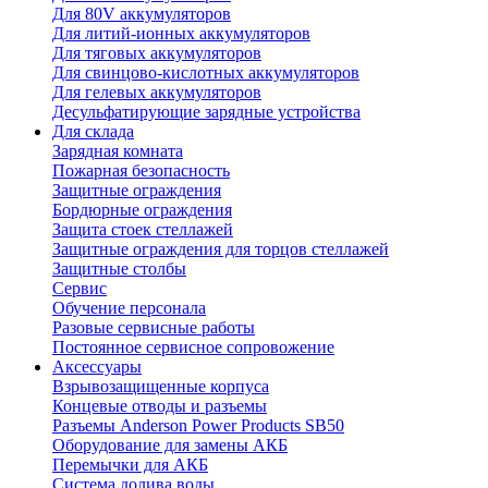
Для 80V аккумуляторов
Для литий-ионных аккумуляторов
Для тяговых аккумуляторов
Для свинцово-кислотных аккумуляторов
Для гелевых аккумуляторов
Десульфатирующие зарядные устройства
Для склада
Зарядная комната
Пожарная безопасность
Защитные ограждения
Бордюрные ограждения
Защита стоек стеллажей
Защитные ограждения для торцов стеллажей
Защитные столбы
Сервис
Обучение персонала
Разовые сервисные работы
Постоянное сервисное сопровожение
Аксессуары
Взрывозащищенные корпуса
Концевые отводы и разъемы
Разъемы Anderson Power Products SB50
Оборудование для замены АКБ
Перемычки для АКБ
Система долива воды