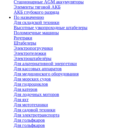
Стационарные AGM аккумуляторы
Элементы тяговой АКБ
АКБ глубокого разряда
По назначению
Для складской техники
Высотные узкопроходные штабелеры
Поломоечные машины
Ричтраки
Штабелеры
Электропогрузчики
Электротележки
Электроштабелёры
Для альтернативной энергетики
Для кассовых аппаратов
Для медицинского оборудования
Для морских судов
Для гидроциклов
Для катеров
Для лодочных моторов
Для яхт
Для мототехники
Для садовой техники
Для электротранспорта
Для гольфкаров
Для гольфкаров