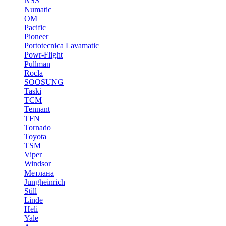
NSS
Numatic
OM
Pacific
Pioneer
Portotecnica Lavamatic
Powr-Flight
Pullman
Rocla
SOOSUNG
Taski
TCM
Tennant
TFN
Tornado
Toyota
TSM
Viper
Windsor
Метлана
Jungheinrich
Still
Linde
Heli
Yale