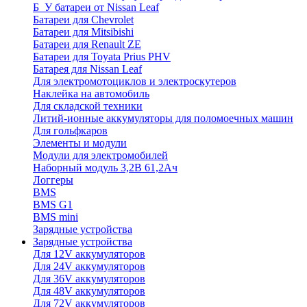
Б_У батареи от Nissan Leaf
Батареи для Chevrolet
Батареи для Mitsibishi
Батареи для Renault ZE
Батареи для Toyata Prius PHV
Батарея для Nissan Leaf
Для электромотоциклов и электроскутеров
Наклейка на автомобиль
Для складской техники
Литий-ионные аккумуляторы для поломоечных машин
Для гольфкаров
Элементы и модули
Модули для электромобилей
Наборный модуль 3,2В 61,2Ач
Логгеры
BMS
BMS G1
BMS mini
Зарядные устройства
Зарядные устройства
Для 12V аккумуляторов
Для 24V аккумуляторов
Для 36V аккумуляторов
Для 48V аккумуляторов
Для 72V аккумуляторов