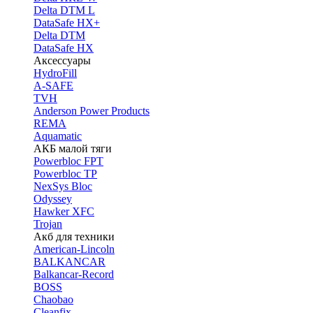
Delta DTM L
DataSafe HX+
Delta DTM
DataSafe HX
Аксессуары
HydroFill
A-SAFE
TVH
Anderson Power Products
REMA
Aquamatic
АКБ малой тяги
Powerbloc FPT
Powerbloc TP
NexSys Bloc
Odyssey
Hawker XFC
Trojan
Акб для техники
American-Lincoln
BALKANCAR
Balkancar-Record
BOSS
Chaobao
Cleanfix