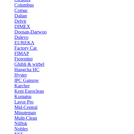
Columbus
Comac
Dalian
Delvir
DIMEX
Doosan-Daewoo
Dulevo
EUREKA
Factory Cat
FIMAP
Fiorentini
Ghibli & wirbel
Hangcha HC
Hyster
IPC Gansow
Karcher
Kent Euroclean
Komatsu
Lavor Pro
Mid-Central
Minuteman
Multi-Clean
Nilfisk
Nobles