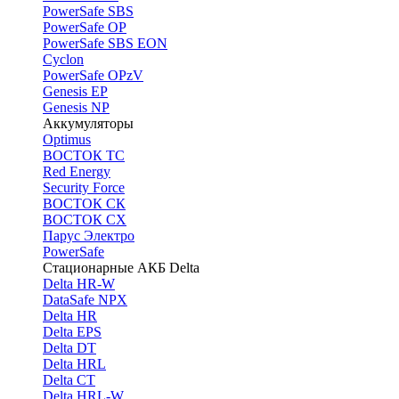
PоwerSafe SBS
PowerSafe OP
PоwerSafe SBS EON
Cyclon
PowerSafe OPzV
Genesis EP
Genesis NP
Аккумуляторы
Optimus
ВОСТОК ТС
Red Energy
Security Force
ВОСТОК СК
ВОСТОК СХ
Парус Электро
PowerSafe
Стационарные АКБ Delta
Delta HR-W
DataSafe NPX
Delta HR
Delta EPS
Delta DT
Delta HRL
Delta CT
Delta HRL-W