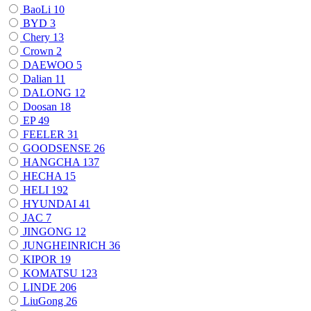
BaoLi
10
BYD
3
Chery
13
Crown
2
DAEWOO
5
Dalian
11
DALONG
12
Doosan
18
EP
49
FEELER
31
GOODSENSE
26
HANGCHA
137
HECHA
15
HELI
192
HYUNDAI
41
JAC
7
JINGONG
12
JUNGHEINRICH
36
KIPOR
19
KOMATSU
123
LINDE
206
LiuGong
26