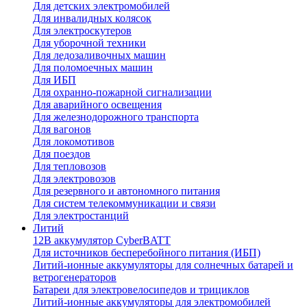
Для детских электромобилей
Для инвалидных колясок
Для электроскутеров
Для уборочной техники
Для ледозаливочных машин
Для поломоечных машин
Для ИБП
Для охранно-пожарной сигнализации
Для аварийного освещения
Для железнодорожного транспорта
Для вагонов
Для локомотивов
Для поездов
Для тепловозов
Для электровозов
Для резервного и автономного питания
Для систем телекоммуникации и связи
Для электростанций
Литий
12В аккумулятор CyberBATT
Для источников бесперебойного питания (ИБП)
Литий-ионные аккумуляторы для солнечных батарей и
ветрогенераторов
Батареи для электровелосипедов и трициклов
Литий-ионные аккумуляторы для электромобилей