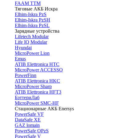
FAAM TTM
Тяговые АКБ Искра
Elhim-Iskra PzS
Elhim-Iskra PzSH
Elhim-Iskra PzSL
Зарядные устройства
Lifetech Modular
Life IQ Modular
Hyundai
MicroPower Lion
Emus
ATIB Elettronica HTC
MicroPower ACCESSO
PowerFinn
ATIB Elettronica HKC
MicroPower Sharp
ATIB Elettronica HFT3
БэттериЛаб
MicroPower SMC-HF
Стационарные АКБ Enersys
PowerSafe VF
DataSafe XE
GAZ lomain
PowerSafe OPzS
PowerSafe V