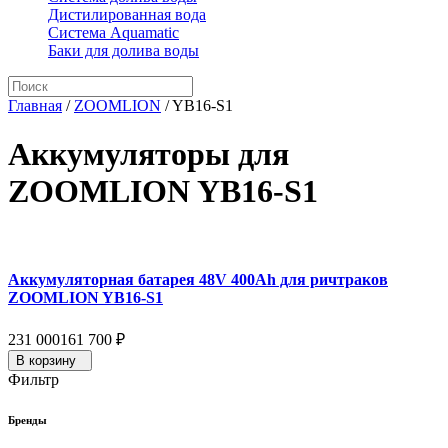
Дистилированная вода
Система Aquamatic
Баки для долива воды
Главная
/
ZOOMLION
/
YB16-S1
Аккумуляторы для
ZOOMLION YB16-S1
Аккумуляторная батарея 48V 400Ah для ричтраков
ZOOMLION YB16-S1
231 000
161 700
₽
В корзину
Фильтр
Бренды